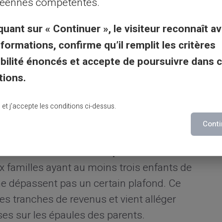
éennes compétentes.
ral
Oui
quant sur « Continuer », le visiteur reconnaît av
n, au chômage actif
Oui, sous conditions
nformations, confirme qu’il remplit les critères
re
Non
gibilité énoncés et accepte de poursuivre dans 
tions.
s : complément familial et
lu et j’accepte les conditions ci-dessus.
Conti
assiques, il existe plusieurs autres aides
ns de ressources. Le
complément familial
x familles ayant au moins trois enfants de
ne dépassent pas un certain plafond. Ce
s tranches de revenus et vient alléger
es sur les épaules des parents.