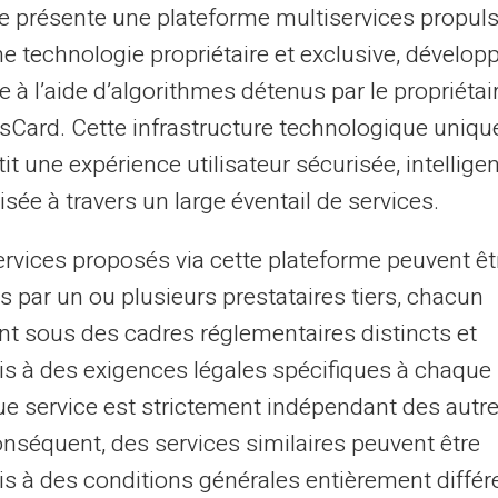
te présente une plateforme multiservices propul
nfant à charge et peut continuer à ouvrir
ne technologie propriétaire et exclusive, dévelop
certaines conditions.
e à l’aide d’algorithmes détenus par le propriétai
asCard. Cette infrastructure technologique uniqu
des supplémentaires soient accordées dans
it une expérience utilisateur sécurisée, intelligen
 du
complément familial
destiné aux foyers
sée à travers un large éventail de services.
nt de ressources limitées. Cette aide vient
les habituelles.
ervices proposés via cette plateforme peuvent êt
s par un ou plusieurs prestataires tiers, chacun
nt sous des cadres réglementaires distincts et
odulation des allocations
s à des exigences légales spécifiques à chaque 
tion des allocations
familiales en fonction
e service est strictement indépendant des autre
gnifie que le montant des allocations peut
onséquent, des services similaires peuvent être
rents. Les plafonds de ressources sont
s à des conditions générales entièrement différ