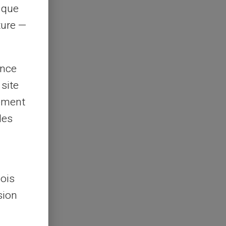
s que
rture —
ence
 site
lement
les
lois
sion