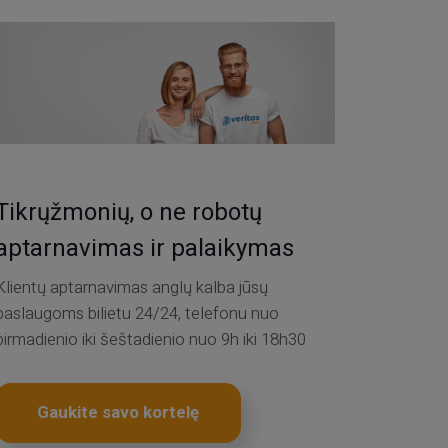
Tikrųžmonių, o ne robotų
aptarnavimas ir palaikymas
Klientų aptarnavimas anglų kalba jūsų
paslaugoms bilietu 24/24, telefonu nuo
pirmadienio iki šeštadienio nuo 9h iki 18h30
Gaukite savo kortelę