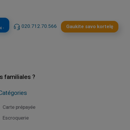
020.712.70.566
Gaukite savo kortelę
N -
 familiales ?
Catégories
Carte prépayée
Escroquerie