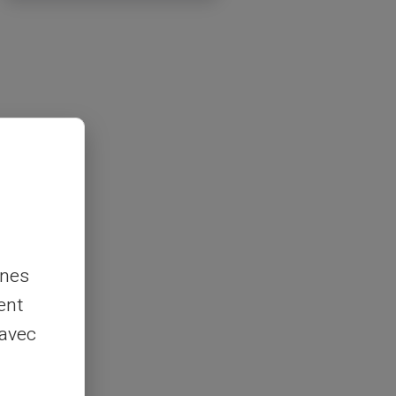
nnes
ent
 avec