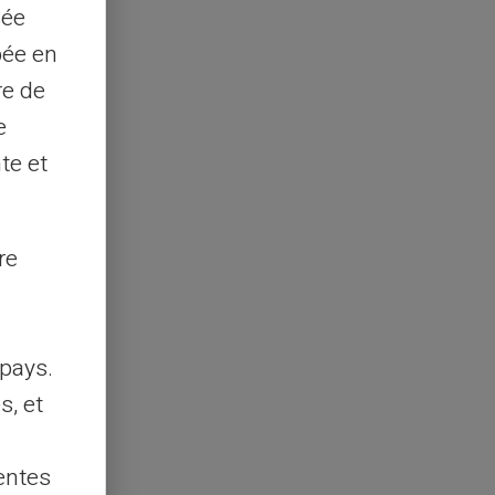
sée
pée en
re de
e
te et
re
pays.
s, et
entes