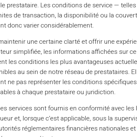
 compte l'ensemble des revenus du foyer.
le prestataire. Les conditions de service — telle
amilles qui ont le plus besoin de soutien
mites de transaction, la disponibilité ou la couve
nt donc varier considérablement.
aintenir une certaine clarté et offrir une expéri
s chaque année à la
caf (caisse
ateur simplifiée, les informations affichées sur ce
r que vous bénéficiez bien du montant
angement important dans votre situation
tent les conditions les plus avantageuses actuel
dement la caf pour éviter les trop-perçus ou
ibles au sein de notre réseau de prestataires. El
stations.
nt ne pas représenter les conditions spécifiques
ables à chaque prestataire ou juridiction.
âges limites
les services sont fournis en conformité avec les 
ueur et, lorsque c’est applicable, sous la supervi
tion
Droit aux allocations
utorités réglementaires financières nationales et