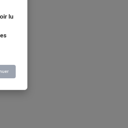
oir lu
ces
nuer