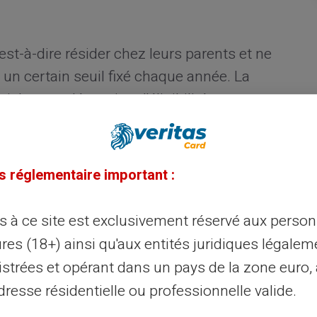
est-à-dire résider chez leurs parents et ne
 un certain seuil fixé chaque année. La
iale pour déterminer l'éligibilité aux
s
s réglementaire important :
ès à ce site est exclusivement réservé aux perso
res (18+) ainsi qu'aux entités juridiques légalem
istrées et opérant dans un pays de la zone euro,
,
des ajustements peuvent être faits selon
resse résidentielle ou professionnelle valide.
t poursuit des études, suit une formation
ômage tout en cherchant activement du