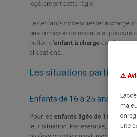
légèrement cette règle.
Les enfants doivent rester à charge, c'
pas percevoir de revenus supérieurs à
notion d'
enfant à charge
est donc cruc
allocations.
Les situations particulière
⚠️ Avi
L'acc
Enfants de 16 à 25 ans
majeu
enreg
Pour les
enfants âgés de 16 à 25 ans
une ad
leur situation. Par exemple, si l'enfan
professionnelle ou est inscrit au ch