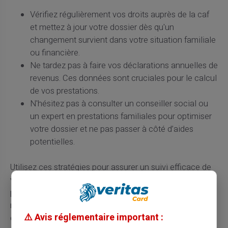
Vérifiez régulièrement vos droits auprès de la caf
et mettez à jour votre dossier dès qu'un
changement survient dans votre situation familiale
ou financière.
Ne tardez pas à faire vos déclarations annuelles de
revenus. Ces données sont cruciales pour le calcul
de vos prestations.
N'hésitez pas à consulter un conseiller social ou
un expert en prestations familiales pour optimiser
votre dossier et ne pas passer à côté d’aides
potentielles.
Utilisez ces stratégies pour assurer un suivi efficace de
vos droits à prestations et ainsi sécuriser le mieux
possible votre situation financière face à l'évolution
rapide de vos obligations familiales. N’oubliez jamais
⚠️ Avis réglementaire important :
qu’un petit effort administratif peut souvent rapporter