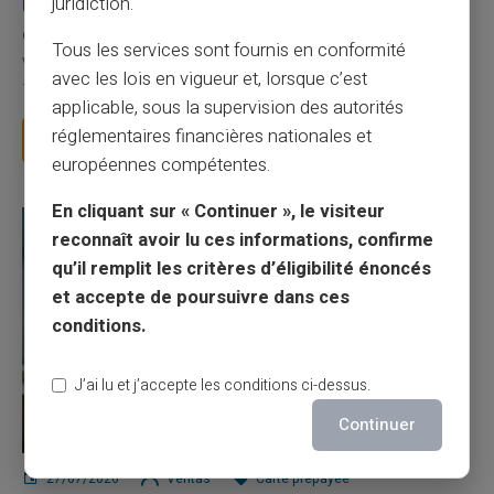
juridiction.
Une carte bancaire gratuite sans compte, ça
existe ?
Tous les services sont fournis en conformité
Vous avez tapé cette recherche parce que votre banque vous
avec les lois en vigueur et, lorsque c’est
facture 50 € par an pour une carte que vo...
applicable, sous la supervision des autorités
réglementaires financières nationales et
Lire la suite
européennes compétentes.
En cliquant sur « Continuer », le visiteur
reconnaît avoir lu ces informations, confirme
qu’il remplit les critères d’éligibilité énoncés
et accepte de poursuivre dans ces
conditions.
J’ai lu et j’accepte les conditions ci-dessus.
Continuer
27/07/2026
Veritas
Carte prépayée