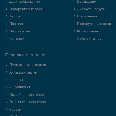
Друк і зображення
Без доходу
Подарункові картки
Дискретні покупки
Кешбек
Поширення
Про нас
Подарункова картка
Партнерство
Колесо удачі
Контакти
Сервіси та новини
Безпека та сервіси
Передплачена картка
Активація картки
Безпека
NFC-платежі
Онлайн-поповнення
Готівкове поповнення
Neosurf