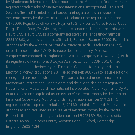
by Mastercard International. Mastercard and the Mastercard Brand Mark are
registered trademarks of Mastercard International Incorporated. PFS Card
Services (Ireland) Limited is authorized and regulated as an issuer of
electronic money by the Central Bank of Ireland under registration number
C175999. Registered office: EML Payments,2nd Floor La Vallee House, Upper
Dargle Road, Bray, Co. Wicklow, Ireland. Moorwand Ltd in partnership with
Heuro SAS. Heuro SAS is a company registered in France under number
833165863, with its registered office at 1, Rue de la Bourse, 75002 Paris. It is
authorised by the Autorité de Contrôle Prudentiel et de Résolution (ACPR),
under licence number 17478, to issue electronic money. Moorwand Ltd is a
company incorporated in England and Wales (Company No. 8491211), with
its registered office at Fora, 3 Lloyds Avenue, London, EC3N 3DS, United
Kingdom. It is authorised by the Financial Conduct Authority under the
Electronic Money Regulations 2011 (Register Ref: 900709) to issue electronic
money and payment instruments. The card is issued under licence from
Mastercard International. Mastercard and the circles design are registered
trademarks of Mastercard International Incorporated. Narvi Payments Oy Ab
is authorized and regulated as an issuer of electronic money by the Finnish
Financial Supervisory Authority under registration number 3190214-6—
registered office: Lapinlahdenkatu 16, 00180 Helsinki, Finland. Monavate is
authorized and regulated as an issuer of electronic money by the Central
Bank of Lithuania under registration number LB002139. Registered office:
Officers' Mess Business Centre, Royston Road, Duxford, Cambridge,
England, CB22 4QH.