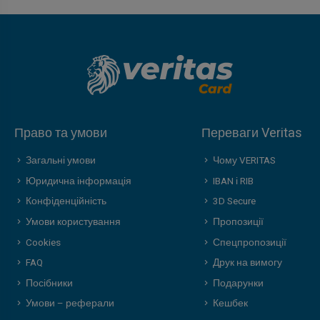
Право та умови
Переваги Veritas
Загальні умови
Чому VERITAS
Юридична інформація
IBAN і RIB
Конфіденційність
3D Secure
Умови користування
Пропозиції
Cookies
Спецпропозиції
FAQ
Друк на вимогу
Посібники
Подарунки
Умови – реферали
Кешбек