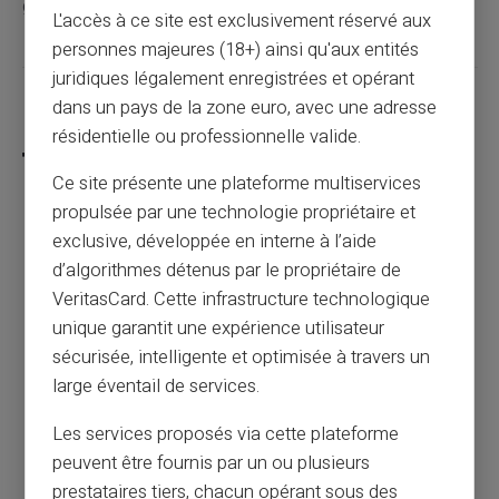
gros !
L'accès à ce site est exclusivement réservé aux
personnes majeures (18+) ainsi qu'aux entités
juridiques légalement enregistrées et opérant
dans un pays de la zone euro, avec une adresse
Partager cet article
résidentielle ou professionnelle valide.
Ce site présente une plateforme multiservices
propulsée par une technologie propriétaire et
Paiement de la caf : comment recevoir ses
exclusive, développée en interne à l’aide
prestations sociales ?
d’algorithmes détenus par le propriétaire de
VeritasCard. Cette infrastructure technologique
unique garantit une expérience utilisateur
Article précédent
sécurisée, intelligente et optimisée à travers un
large éventail de services.
Les multiples avantages d’une carte sans
Les services proposés via cette plateforme
compte bancaire
peuvent être fournis par un ou plusieurs
prestataires tiers, chacun opérant sous des