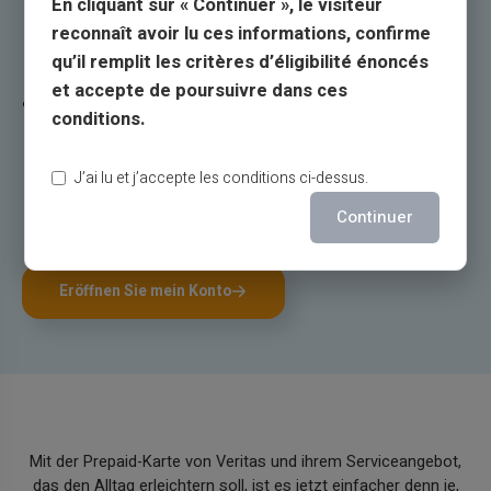
En cliquant sur « Continuer », le visiteur
ganz einfach Geld an jedem Geldautomaten ab,
reconnaît avoir lu ces informations, confirme
der Mastercard® akzeptiert, mit einem
qu’il remplit les critères d’éligibilité énoncés
erheblichen täglichen Auszahlungslimit.
et accepte de poursuivre dans ces
Online-Verwaltung: Dank Ihres sicheren
conditions.
Kundenbereichs können Sie Ihr Kartenguthaben
überprüfen, vergangene Transaktionen
J’ai lu et j’accepte les conditions ci-dessus.
überprüfen und Ihre Geldtransfers mit nur
Continuer
wenigen Klicks verwalten.
Eröffnen Sie mein Konto
Mit der Prepaid-Karte von Veritas und ihrem Serviceangebot,
das den Alltag erleichtern soll, ist es jetzt einfacher denn je,