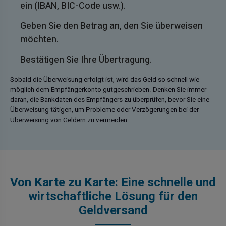
ein (IBAN, BIC-Code usw.).
Geben Sie den Betrag an, den Sie überweisen
möchten.
Bestätigen Sie Ihre Übertragung.
Sobald die Überweisung erfolgt ist, wird das Geld so schnell wie
möglich dem Empfängerkonto gutgeschrieben. Denken Sie immer
daran, die Bankdaten des Empfängers zu überprüfen, bevor Sie eine
Überweisung tätigen, um Probleme oder Verzögerungen bei der
Überweisung von Geldern zu vermeiden.
Von Karte zu Karte: Eine schnelle und
wirtschaftliche Lösung für den
Geldversand