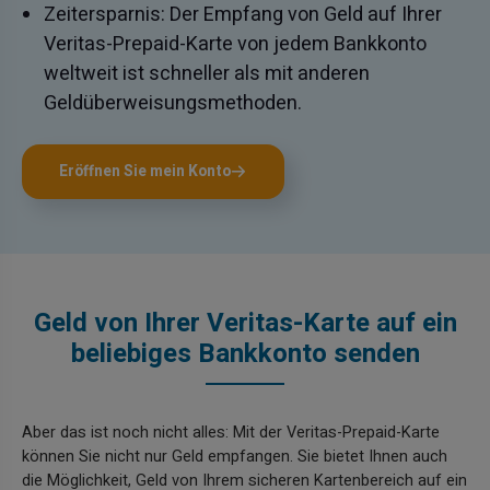
Zeitersparnis: Der Empfang von Geld auf Ihrer
Veritas-Prepaid-Karte von jedem Bankkonto
weltweit ist schneller als mit anderen
Geldüberweisungsmethoden.
Eröffnen Sie mein Konto
Geld von Ihrer Veritas-Karte auf ein
beliebiges Bankkonto senden
Aber das ist noch nicht alles: Mit der Veritas-Prepaid-Karte
können Sie nicht nur Geld empfangen. Sie bietet Ihnen auch
die Möglichkeit, Geld von Ihrem sicheren Kartenbereich auf ein