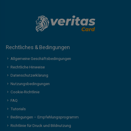
Rechtliches & Bedingungen
Allgemeine Geschäftsbedingungen
Rechtliche Hinweise
Datenschutzerklärung
Nutzungsbedingungen
Cookie-Richtlinie
FAQ
Tutorials
Bedingungen – Empfehlungsprogramm
Richtlinie für Druck und Bildnutzung