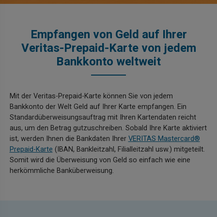
Empfangen von Geld auf Ihrer
Veritas-Prepaid-Karte von jedem
Bankkonto weltweit
Mit der Veritas-Prepaid-Karte können Sie von jedem
Bankkonto der Welt Geld auf Ihrer Karte empfangen. Ein
Standardüberweisungsauftrag mit Ihren Kartendaten reicht
aus, um den Betrag gutzuschreiben. Sobald Ihre Karte aktiviert
ist, werden Ihnen die Bankdaten Ihrer
VERITAS Mastercard®
Prepaid-Karte
(IBAN, Bankleitzahl, Filialleitzahl usw.) mitgeteilt.
Somit wird die Überweisung von Geld so einfach wie eine
herkömmliche Banküberweisung.