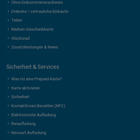
Ohne Einkommensnachweis
Diskrete / vertrauliche Einkäufe
Teilen
Marken-Geschenkkarte
Glücksrad
Zusatzleistungen & News
Sicherheit & Services
Was ist eine Prepaid-Karte?
Karte aktivieren
Sicherheit
Kontaktloses Bezahlen (NFC)
Elektronische Aufladung
Baraufladung
Neosurf-Aufladung