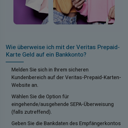
Wie überweise ich mit der Veritas Prepaid-
Karte Geld auf ein Bankkonto?
Melden Sie sich in Ihrem sicheren
Kundenbereich auf der Veritas-Prepaid-Karten-
Website an.
Wählen Sie die Option für
eingehende/ausgehende SEPA-Überweisung
(falls zutreffend).
Geben Sie die Bankdaten des Empfängerkontos