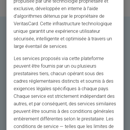
propulsée par une technologie propriétaire et
exclusive, développée en interne à l’aide
d’algorithmes détenus par le propriétaire de
VeritasCard. Cette infrastructure technologique
unique garantit une expérience utilisateur
sécurisée, intelligente et optimisée à travers un
large éventail de services.
Les services proposés via cette plateforme
peuvent être fournis par un ou plusieurs
prestataires tiers, chacun opérant sous des
cadres réglementaires distincts et soumis à des
exigences légales spécifiques à chaque pays.
Chaque service est strictement indépendant des
autres, et par conséquent, des services similaires
peuvent être soumis à des conditions générales
entièrement différentes selon le prestataire. Les
conditions de service — telles que les limites de