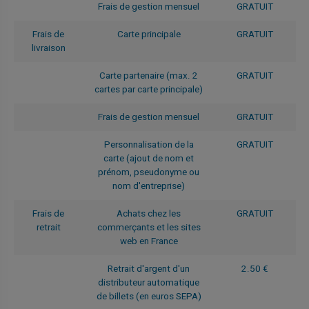
Frais de gestion mensuel
GRATUIT
Frais de
Carte principale
GRATUIT
livraison
Carte partenaire (max. 2
GRATUIT
cartes par carte principale)
Frais de gestion mensuel
GRATUIT
Personnalisation de la
GRATUIT
carte (ajout de nom et
prénom, pseudonyme ou
nom d'entreprise)
Frais de
Achats chez les
GRATUIT
retrait
commerçants et les sites
web en France
Retrait d'argent d'un
2.50 €
distributeur automatique
de billets (en euros SEPA)