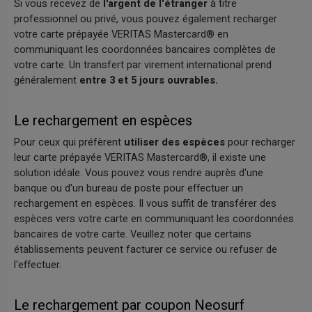
Si vous recevez de
l'argent de l'étranger
à titre
professionnel ou privé, vous pouvez également recharger
votre carte prépayée VERITAS Mastercard® en
communiquant les coordonnées bancaires complètes de
votre carte. Un transfert par virement international prend
généralement
entre 3 et 5 jours ouvrables.
Le rechargement en espèces
Pour ceux qui préfèrent
utiliser des espèces
pour recharger
leur carte prépayée VERITAS Mastercard®, il existe une
solution idéale. Vous pouvez vous rendre auprès d'une
banque ou d'un bureau de poste pour effectuer un
rechargement en espèces. Il vous suffit de transférer des
espèces vers votre carte en communiquant les coordonnées
bancaires de votre carte. Veuillez noter que certains
établissements peuvent facturer ce service ou refuser de
l'effectuer.
Le rechargement par coupon Neosurf