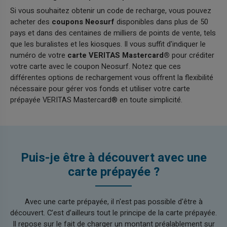
Si vous souhaitez obtenir un code de recharge, vous pouvez
acheter des
coupons Neosurf
disponibles dans plus de 50
pays et dans des centaines de milliers de points de vente, tels
que les buralistes et les kiosques. Il vous suffit d'indiquer le
numéro de votre
carte VERITAS Mastercard®
pour créditer
votre carte avec le coupon Neosurf. Notez que ces
différentes options de rechargement vous offrent la flexibilité
nécessaire pour gérer vos fonds et utiliser votre carte
prépayée VERITAS Mastercard® en toute simplicité.
Puis-je être à découvert avec une
carte prépayée ?
Avec une carte prépayée, il n'est pas possible d'être à
découvert. C’est d’ailleurs tout le principe de la carte prépayée.
Il repose sur le fait de charger un montant préalablement sur