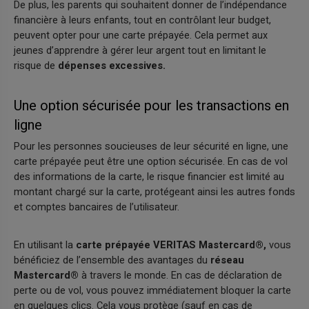
De plus, les parents qui souhaitent donner de l’indépendance
financière à leurs enfants, tout en contrôlant leur budget,
peuvent opter pour une carte prépayée. Cela permet aux
jeunes d’apprendre à gérer leur argent tout en limitant le
risque de
dépenses excessives.
Une option sécurisée pour les transactions en
ligne
Pour les personnes soucieuses de leur sécurité en ligne, une
carte prépayée peut être une option sécurisée. En cas de vol
des informations de la carte, le risque financier est limité au
montant chargé sur la carte, protégeant ainsi les autres fonds
et comptes bancaires de l’utilisateur.
En utilisant la
carte prépayée VERITAS Mastercard®,
vous
bénéficiez de l’ensemble des avantages du
réseau
Mastercard®
à travers le monde. En cas de déclaration de
perte ou de vol, vous pouvez immédiatement bloquer la carte
en quelques clics. Cela vous protège (sauf en cas de