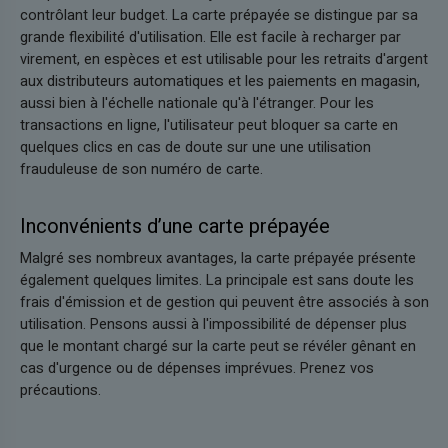
contrôlant leur budget. La carte prépayée se distingue par sa
grande flexibilité d'utilisation. Elle est facile à recharger par
virement, en espèces et est utilisable pour les retraits d'argent
aux distributeurs automatiques et les paiements en magasin,
aussi bien à l'échelle nationale qu'à l'étranger. Pour les
transactions en ligne, l'utilisateur peut bloquer sa carte en
quelques clics en cas de doute sur une une utilisation
frauduleuse de son numéro de carte.
Inconvénients d’une carte prépayée
Malgré ses nombreux avantages, la carte prépayée présente
également quelques limites. La principale est sans doute les
frais d'émission et de gestion qui peuvent être associés à son
utilisation. Pensons aussi à l'impossibilité de dépenser plus
que le montant chargé sur la carte peut se révéler gênant en
cas d'urgence ou de dépenses imprévues. Prenez vos
précautions.