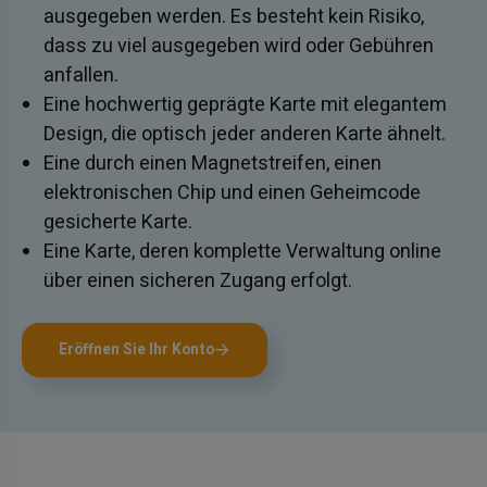
ausgegeben werden. Es besteht kein Risiko,
dass zu viel ausgegeben wird oder Gebühren
anfallen.
Eine hochwertig geprägte Karte mit elegantem
Design, die optisch jeder anderen Karte ähnelt.
Eine durch einen Magnetstreifen, einen
elektronischen Chip und einen Geheimcode
gesicherte Karte.
Eine Karte, deren komplette Verwaltung online
über einen sicheren Zugang erfolgt.
Eröffnen Sie Ihr Konto