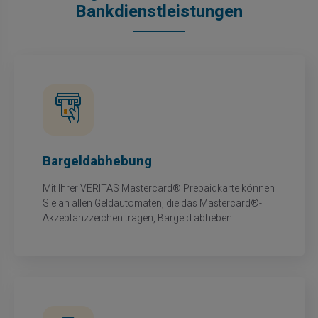
Bankdienstleistungen
Bargeldabhebung
Mit Ihrer VERITAS Mastercard® Prepaidkarte können
Sie an allen Geldautomaten, die das Mastercard®-
Akzeptanzzeichen tragen, Bargeld abheben.