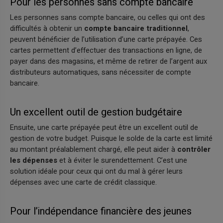
Pour les personnes sans compte bancaire
Les personnes sans compte bancaire, ou celles qui ont des
difficultés à obtenir un
compte bancaire traditionnel
,
peuvent bénéficier de l’utilisation d’une carte prépayée. Ces
cartes permettent d’effectuer des transactions en ligne, de
payer dans des magasins, et même de retirer de l’argent aux
distributeurs automatiques, sans nécessiter de compte
bancaire.
Un excellent outil de gestion budgétaire
Ensuite, une carte prépayée peut être un excellent outil de
gestion de votre budget. Puisque le solde de la carte est limité
au montant préalablement chargé, elle peut aider à
contrôler
les dépenses
et à éviter le surendettement. C’est une
solution idéale pour ceux qui ont du mal à gérer leurs
dépenses avec une carte de crédit classique.
Pour l’indépendance financière des jeunes