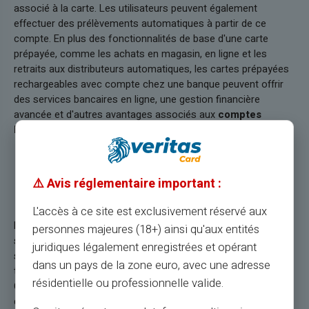
associé à la carte. Les utilisateurs peuvent également
effectuer des prélèvements automatiques à partir de ce
compte. En plus des fonctionnalités de base d'une carte
prépayée, comme les achats en magasin, en ligne et les
retraits aux distributeurs automatiques, les cartes prépayées
rechargeables avec compte chez une banque peuvent offrir
des services bancaires en ligne, une gestion financière
avancée et d'autres avantages associés aux
comptes
bancaires traditionnels.
Cartes bancaires prépayées rechargeables
⚠️ Avis réglementaire important :
sans compte
L'accès à ce site est exclusivement réservé aux
Les cartes bancaires prépayées rechargeables sans compte
personnes majeures (18+) ainsi qu'aux entités
sont des cartes qui peuvent être chargées avec un montant
juridiques légalement enregistrées et opérant
spécifique, mais elles ne sont ni un compte bancaire
dans un pays de la zone euro, avec une adresse
traditionnel ni associées à un compte bancaire traditionnel.
résidentielle ou professionnelle valide.
Ces
cartes sont autonomes
et n'impliquent pas l'ouverture
d'un compte bancaire. Les utilisateurs peuvent charger la