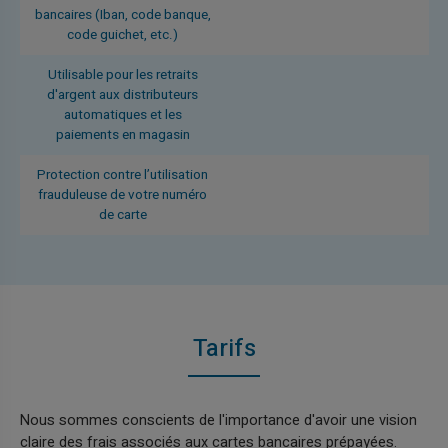
bancaires (Iban, code banque,
code guichet, etc.)
Utilisable pour les retraits
d'argent aux distributeurs
automatiques et les
paiements en magasin
Protection contre l’utilisation
frauduleuse de votre numéro
de carte
Tarifs
Nous sommes conscients de l'importance d'avoir une vision
claire des frais associés aux cartes bancaires prépayées.