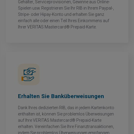
Gehälter, Serviceprovisionen, Gewinne aus Online-
Spielen usw. Registrieren Sie Ihr RIB in Ihrem Paypal-,
Stripe- oder Hipay-Konto und erhalten Sie ganz
einfach alle oder einen Teil Ihres Einkommens auf
Ihrer VERITAS Mastercard® Prepaid-Karte.
Erhalten Sie Banküberweisungen
Dank Ihres dedizierten RIB, das in jedem Kartenkonto
enthalten ist, können Sie problemlos Überweisungen
auf Ihre VERITAS Mastercard® Prepaid-Karte
erhalten. Vereinfachen Sie Ihre Finanztransaktionen,
indem Sie problemlos Überweisungen empfangen.