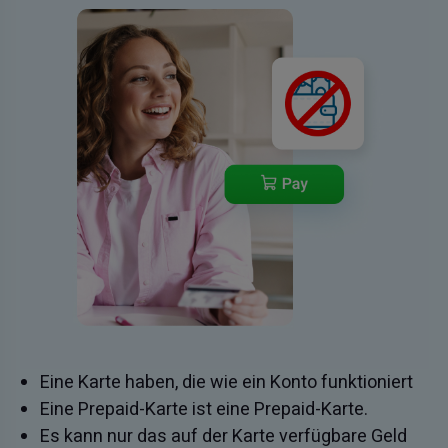
Eine Karte haben, die wie ein Konto funktioniert
Eine Prepaid-Karte ist eine Prepaid-Karte.
Es kann nur das auf der Karte verfügbare Geld