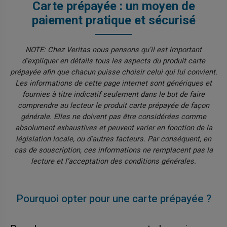
Carte prépayée : un moyen de
paiement pratique et sécurisé
NOTE: Chez Veritas nous pensons qu’il est important
d’expliquer en détails tous les aspects du produit carte
prépayée afin que chacun puisse choisir celui qui lui convient.
Les informations de cette page internet sont génériques et
fournies à titre indicatif seulement dans le but de faire
comprendre au lecteur le produit carte prépayée de façon
générale. Elles ne doivent pas être considérées comme
absolument exhaustives et peuvent varier en fonction de la
législation locale, ou d’autres facteurs. Par conséquent, en
cas de souscription, ces informations ne remplacent pas la
lecture et l’acceptation des conditions générales.
Pourquoi opter pour une carte prépayée ?