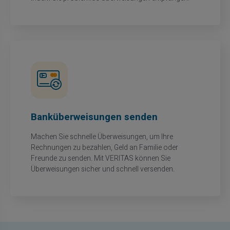
Banküberweisungen senden
Machen Sie schnelle Überweisungen, um Ihre
Rechnungen zu bezahlen, Geld an Familie oder
Freunde zu senden. Mit VERITAS können Sie
Überweisungen sicher und schnell versenden.