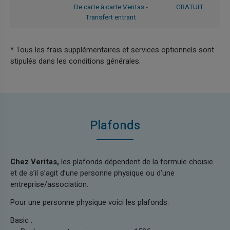
De carte à carte Veritas -
GRATUIT
Transfert entrant
* Tous les frais supplémentaires et services optionnels sont
stipulés dans les conditions générales.
Plafonds
Chez Veritas,
les plafonds dépendent de la formule choisie
et de s’il s’agit d’une personne physique ou d’une
entreprise/association.
Pour une personne physique voici les plafonds:
Basic :