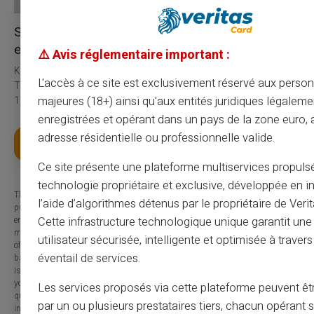
Service & Support durch
echte Menschen, nicht durch Bots
⚠️ Avis réglementaire important :
Kundenservice in englischer Sprache zu Ihrer Verfügung mit
L'accès à ce site est exclusivement réservé aux perso
Ticket 24/24, telefonisch von Montag bis Samstag von 9h bis
majeures (18+) ainsi qu'aux entités juridiques légaleme
18h30
enregistrées et opérant dans un pays de la zone euro,
adresse résidentielle ou professionnelle valide.
Hol dir deine Karte
Ce site présente une plateforme multiservices propuls
technologie propriétaire et exclusive, développée en i
The information provided on this blog is presented for informational
l’aide d’algorithmes détenus par le propriétaire de Veri
purposes only and has no contractual or legal value. Although we strive to
ensure the accuracy, completeness and updating of the published content, it
Cette infrastructure technologique unique garantit un
may contain errors, omissions or inaccuracies. Carte Veritas and the authors
utilisateur sécurisée, intelligente et optimisée à travers
of the articles cannot be held responsible for decisions or actions taken
éventail de services.
based on the information contained in this blog. Any use of this information
is made at your own risk and under your sole responsibility. We encourage
you to consult a qualified professional or an expert for any important
Les services proposés via cette plateforme peuvent êtr
question or decision relating to the subjects discussed. In addition, the
par un ou plusieurs prestataires tiers, chacun opérant
information presented on this site may be modified or updated without notice.