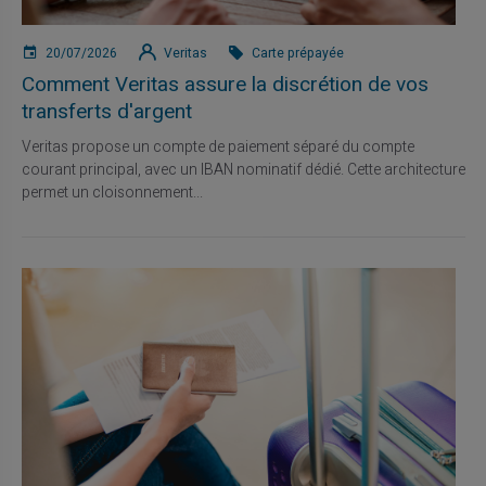
20/07/2026
Veritas
Carte prépayée
Comment Veritas assure la discrétion de vos
transferts d'argent
Veritas propose un compte de paiement séparé du compte
courant principal, avec un IBAN nominatif dédié. Cette architecture
permet un cloisonnement...