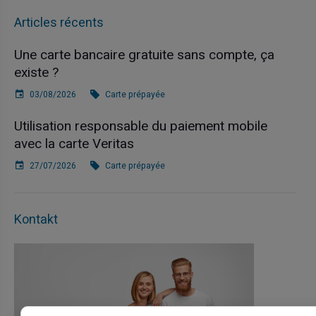
Articles récents
Une carte bancaire gratuite sans compte, ça
existe ?
03/08/2026
Carte prépayée
Utilisation responsable du paiement mobile
avec la carte Veritas
27/07/2026
Carte prépayée
Kontakt