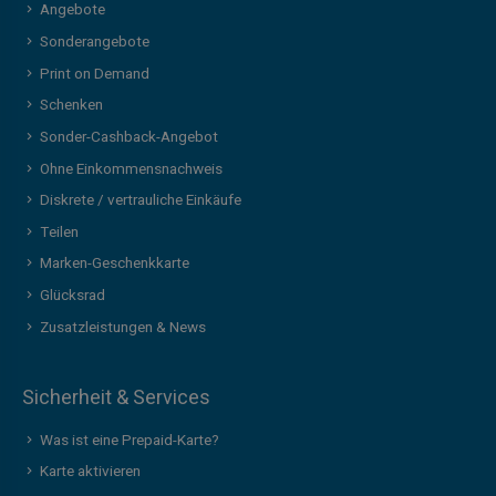
Angebote
Sonderangebote
Print on Demand
Schenken
Sonder-Cashback-Angebot
Ohne Einkommensnachweis
Diskrete / vertrauliche Einkäufe
Teilen
Marken-Geschenkkarte
Glücksrad
Zusatzleistungen & News
Sicherheit & Services
Was ist eine Prepaid-Karte?
Karte aktivieren