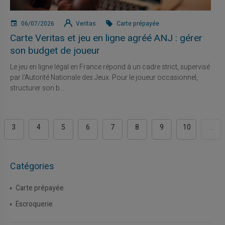
06/07/2026
Veritas
Carte prépayée
Carte Veritas et jeu en ligne agréé ANJ : gérer
son budget de joueur
Le jeu en ligne légal en France répond à un cadre strict, supervisé
par l'Autorité Nationale des Jeux. Pour le joueur occasionnel,
structurer son b...
3
4
5
6
7
8
9
10
...
Catégories
Carte prépayée
Escroquerie