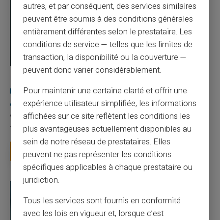
autres, et par conséquent, des services similaires
peuvent être soumis à des conditions générales
entièrement différentes selon le prestataire. Les
conditions de service — telles que les limites de
transaction, la disponibilité ou la couverture —
peuvent donc varier considérablement.
03/08/2026
Veritas
Carte prépayée
Pour maintenir une certaine clarté et offrir une
Une carte bancaire gratuite sans compte, ça
existe ?
expérience utilisateur simplifiée, les informations
affichées sur ce site reflètent les conditions les
Vous avez tapé cette recherche parce que votre banque vous
plus avantageuses actuellement disponibles au
facture 50 € par an pour une carte que vo...
sein de notre réseau de prestataires. Elles
Lire la suite
peuvent ne pas représenter les conditions
spécifiques applicables à chaque prestataire ou
juridiction.
Tous les services sont fournis en conformité
avec les lois en vigueur et, lorsque c’est