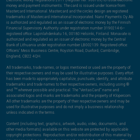
money and payment instruments. The card is issued under licence from
Mastercard International. Mastercard and the circles design are registered
trademarks of Mastercard International Incorporated. Narvi Payments Oy Ab
is authorized and regulated as an issuer of electronic money by the Finnish
Financial Supervisory Authority under registration number 3190214-6—
registered office: Lapinlahdenkatu 16, 00180 Helsinki, Finland. Monavate is
authorized and regulated as an issuer of electronic money by the Central
Bank of Lithuania under registration number LB002139. Registered office:
Officers' Mess Business Centre, Royston Road, Duxford, Cambridge,
England, CB22 4QH.
All trademarks, trade names, or logos mentioned or used are the property of
their respective owners and may be used for illustrative purposes. Every effort
has been made to appropriately capitalize, punctuate, identify, and attribute
trademarks and trade names to their respective owners, including using ®
and ™ wherever possible and practical. The “VeritasCard” name and
associated logos and marks are trademarks and the property of Klopercom.
All other trademarks are the property of their respective owners and may be
used for illustrative purposes and do not imply a business relationship
unless indicated in the terms.
Content (including text, graphics, artwork, audio, video, documents, and
other media formats) available on this website are protected by applicable
copyright protections. Reproduction and/or redistribution of this material by