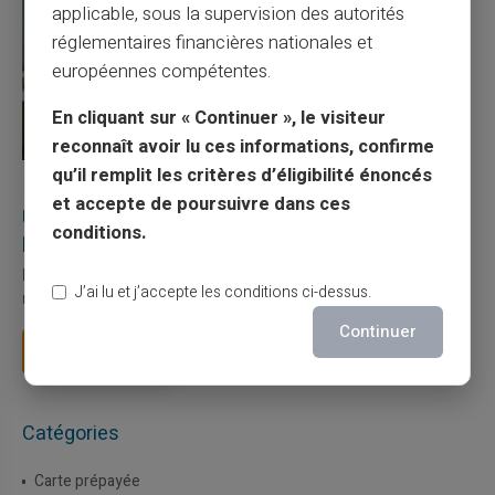
applicable, sous la supervision des autorités
réglementaires financières nationales et
européennes compétentes.
En cliquant sur « Continuer », le visiteur
reconnaît avoir lu ces informations, confirme
qu’il remplit les critères d’éligibilité énoncés
27/07/2026
Veritas
Carte prépayée
et accepte de poursuivre dans ces
Utilisation responsable du paiement mobile avec
conditions.
la carte Veritas
Le paiement mobile s'est imposé dans les habitudes quotidiennes,
J’ai lu et j’accepte les conditions ci-dessus.
mais il appelle des réflexes pour é...
Continuer
Lire la suite
Catégories
Carte prépayée