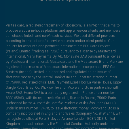
Veritas card, a registered trademark of Klopercom, is a fintech that aims to
propose a super in-house platform and app where our clients and members
can choose fintech and non-fintech services. We used different providers
according to product and/or service requests and/or client profiles. Our
issuers for accounts and payment instrument are PFS Card Services
(Ireland) Limited (trading as PCSIL) pursuant to a license by Mastercard
International, Narvi Payments Oy Ab, Monavate UAB pursuant to a license
by Mastercard International. Mastercard and the Mastercard Brand Mark are
registered trademarks of Mastercard International Incorporated. PFS Card
Services (Ireland) Limited is authorized and regulated as an issuer of
electronic money by the Central Bank of Ireland under registration number
C175999. Registered office: EML Payments,2nd Floor La Vallee House, Upper
Dargle Road, Bray, Co. Wicklow, Ireland. Moorwand Ltd in partnership with
Heuro SAS. Heuro SAS is a company registered in France under number
833165863, with its registered office at 1, Rue de la Bourse, 75002 Paris. It is
authorised by the Autorité de Contrôle Prudentiel et de Résolution (ACPR),
under licence number 17478, to issue electronic money. Moorwand Ltd is a
company incorporated in England and Wales (Company No. 8491211), with
its registered office at Fora, 3 Lloyds Avenue, London, EC3N 3DS, United
Kingdom. It is authorised by the Financial Conduct Authority under the
Electronic Money Regulations 2011 (Register Ref: 900709) to issue electronic