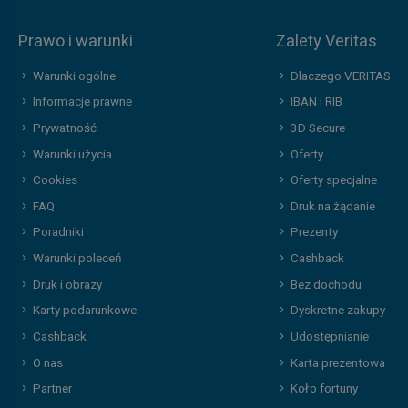
Prawo i warunki
Zalety Veritas
Warunki ogólne
Dlaczego VERITAS
Informacje prawne
IBAN i RIB
Prywatność
3D Secure
Warunki użycia
Oferty
Cookies
Oferty specjalne
FAQ
Druk na żądanie
Poradniki
Prezenty
Warunki poleceń
Cashback
Druk i obrazy
Bez dochodu
Karty podarunkowe
Dyskretne zakupy
Cashback
Udostępnianie
O nas
Karta prezentowa
Partner
Koło fortuny