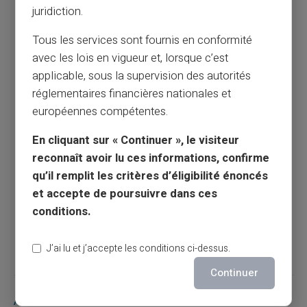
juridiction.
Tous les services sont fournis en conformité
Ma carte de paiement s’est arrêtée de
avec les lois en vigueur et, lorsque c’est
fonctionner subitement : que faire ?
applicable, sous la supervision des autorités
réglementaires financières nationales et
européennes compétentes.
Article précédent
En cliquant sur « Continuer », le visiteur
reconnaît avoir lu ces informations, confirme
Jours fériés et fermetures interbancaires :
qu’il remplit les critères d’éligibilité énoncés
quelle est la différence ?
et accepte de poursuivre dans ces
conditions.
Article suivant
J’ai lu et j’accepte les conditions ci-dessus.
Continuer
Articles similaires