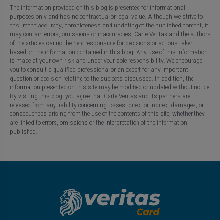
The information provided on this blog is presented for informational
purposes only and has no contractual or legal value. Although we strive to
ensure the accuracy, completeness and updating of the published content, it
may contain errors, omissions or inaccuracies. Carte Veritas and the authors
of the articles cannot be held responsible for decisions or actions taken
based on the information contained in this blog. Any use of this information
is made at your own risk and under your sole responsibility. We encourage
you to consult a qualified professional or an expert for any important
question or decision relating to the subjects discussed. In addition, the
information presented on this site may be modified or updated without notice.
By visiting this blog, you agree that Carte Veritas and its partners are
released from any liability concerning losses, direct or indirect damages, or
consequences arising from the use of the contents of this site, whether they
are linked to errors, omissions or the interpretation of the information
published.