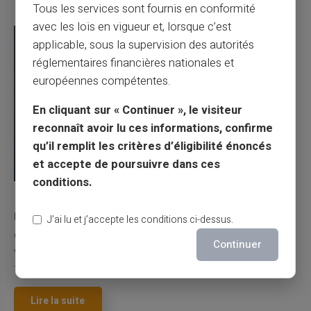
Tous les services sont fournis en conformité
avec les lois en vigueur et, lorsque c’est
applicable, sous la supervision des autorités
réglementaires financières nationales et
européennes compétentes.
En cliquant sur « Continuer », le visiteur
reconnaît avoir lu ces informations, confirme
qu’il remplit les critères d’éligibilité énoncés
et accepte de poursuivre dans ces
conditions.
03/08/2026
Veritas
Carte prépayée
Une carte bancaire gratuite sans compte, ça
J’ai lu et j’accepte les conditions ci-dessus.
existe ?
Continuer
Vous avez tapé cette recherche parce que votre banque vous
facture 50 € par an pour une carte que vo...
Lire la suite