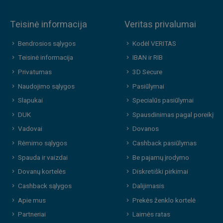
Teisinė informacija
Veritas privalumai
Bendrosios sąlygos
Kodėl VERITAS
Teisinė informacija
IBAN ir RIB
Privatumas
3D Secure
Naudojimo sąlygos
Pasiūlymai
Slapukai
Specialūs pasiūlymai
DUK
Spausdinimas pagal poreikį
Vadovai
Dovanos
Rėmimo sąlygos
Cashback pasiūlymas
Spauda ir vaizdai
Be pajamų įrodymo
Dovanų kortelės
Diskretiški pirkimai
Cashback sąlygos
Dalijimasis
Apie mus
Prekės ženklo kortelė
Partneriai
Laimės ratas