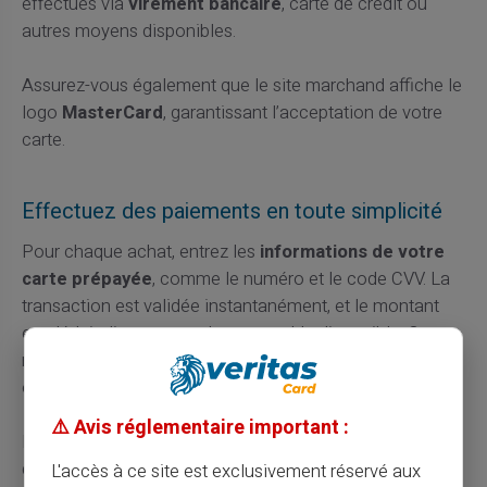
effectués via
virement bancaire
, carte de crédit ou
autres moyens disponibles.
Assurez-vous également que le site marchand affiche le
logo
MasterCard
, garantissant l’acceptation de votre
carte.
Effectuez des paiements en toute simplicité
Pour chaque achat, entrez les
informations de votre
carte prépayée
, comme le numéro et le code CVV. La
transaction est validée instantanément, et le montant
est déduit directement de votre solde disponible. Cette
rapidité est idéale pour des achats impulsifs ou des
offres promotionnelles limitées.
⚠️ Avis réglementaire important :
En cas de problème, vous pouvez consulter les détails
de la transaction depuis votre espace client sécurisé.
L'accès à ce site est exclusivement réservé aux