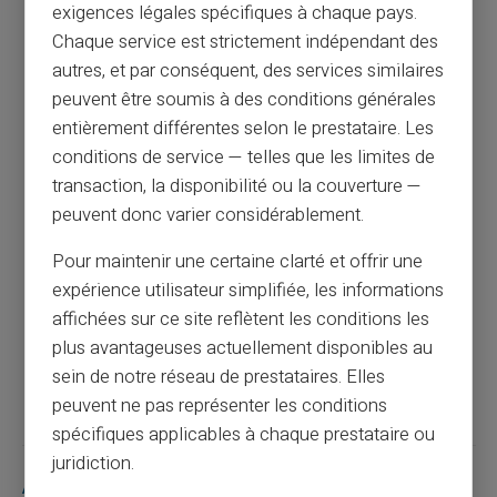
exigences légales spécifiques à chaque pays.
Chaque service est strictement indépendant des
autres, et par conséquent, des services similaires
Ma carte de paiement s’est arrêtée de
peuvent être soumis à des conditions générales
fonctionner subitement : que faire ?
entièrement différentes selon le prestataire. Les
conditions de service — telles que les limites de
Article précédent
transaction, la disponibilité ou la couverture —
peuvent donc varier considérablement.
Pour maintenir une certaine clarté et offrir une
Jours fériés et fermetures interbancaires :
expérience utilisateur simplifiée, les informations
quelle est la différence ?
affichées sur ce site reflètent les conditions les
plus avantageuses actuellement disponibles au
Article suivant
sein de notre réseau de prestataires. Elles
peuvent ne pas représenter les conditions
spécifiques applicables à chaque prestataire ou
juridiction.
Articles similaires