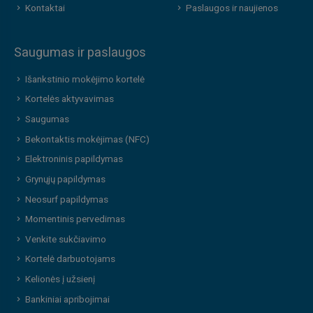
Kontaktai
Paslaugos ir naujienos
Saugumas ir paslaugos
Išankstinio mokėjimo kortelė
Kortelės aktyvavimas
Saugumas
Bekontaktis mokėjimas (NFC)
Elektroninis papildymas
Grynųjų papildymas
Neosurf papildymas
Momentinis pervedimas
Venkite sukčiavimo
Kortelė darbuotojams
Kelionės į užsienį
Bankiniai apribojimai