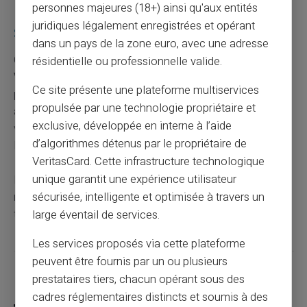
personnes majeures (18+) ainsi qu'aux entités
juridiques légalement enregistrées et opérant
Suivez vos transactions
dans un pays de la zone euro, avec une adresse
Chaque paiement réalisé avec votre
carte prépayée
résidentielle ou professionnelle valide.
Veritas
est enregistré et consultable en ligne. Vous
Ce site présente une plateforme multiservices
pouvez ainsi suivre vos dépenses en temps réel et
propulsée par une technologie propriétaire et
ajuster vos habitudes si nécessaire. Cette transparence
exclusive, développée en interne à l’aide
vous permet de maîtriser parfaitement vos achats en
d’algorithmes détenus par le propriétaire de
ligne.
VeritasCard. Cette infrastructure technologique
unique garantit une expérience utilisateur
Les utilisateurs peuvent également configurer des
notifications pour recevoir des alertes après chaque
sécurisée, intelligente et optimisée à travers un
transaction.
large éventail de services.
Les services proposés via cette plateforme
peuvent être fournis par un ou plusieurs
Partager cet article
prestataires tiers, chacun opérant sous des
cadres réglementaires distincts et soumis à des