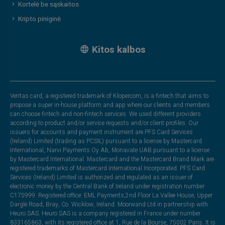
Kortelė be sąskaitos
Kripto piniginė
Kitos kalbos
Veritas card, a registered trademark of Klopercom, is a fintech that aims to
propose a super in-house platform and app where our clients and members
can choose fintech and non-fintech services. We used different providers
according to product and/or service requests and/or client profiles. Our
issuers for accounts and payment instrument are PFS Card Services
(Ireland) Limited (trading as PCSIL) pursuant to a license by Mastercard
International, Narvi Payments Oy Ab, Monavate UAB pursuant to a license
by Mastercard International. Mastercard and the Mastercard Brand Mark are
registered trademarks of Mastercard International Incorporated. PFS Card
Services (Ireland) Limited is authorized and regulated as an issuer of
electronic money by the Central Bank of Ireland under registration number
C175999. Registered office: EML Payments,2nd Floor La Vallee House, Upper
Dargle Road, Bray, Co. Wicklow, Ireland. Moorwand Ltd in partnership with
Heuro SAS. Heuro SAS is a company registered in France under number
833165863, with its registered office at 1, Rue de la Bourse, 75002 Paris. It is