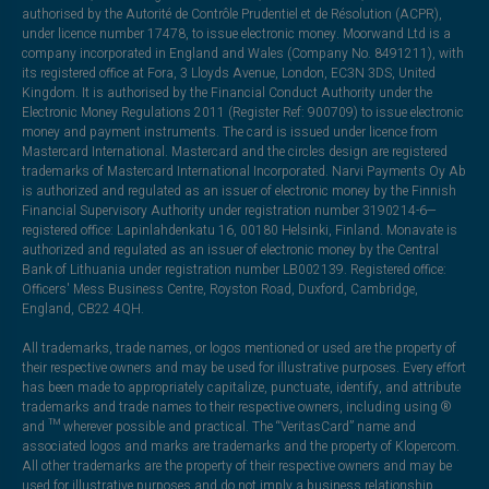
authorised by the Autorité de Contrôle Prudentiel et de Résolution (ACPR),
under licence number 17478, to issue electronic money. Moorwand Ltd is a
company incorporated in England and Wales (Company No. 8491211), with
its registered office at Fora, 3 Lloyds Avenue, London, EC3N 3DS, United
Kingdom. It is authorised by the Financial Conduct Authority under the
Electronic Money Regulations 2011 (Register Ref: 900709) to issue electronic
money and payment instruments. The card is issued under licence from
Mastercard International. Mastercard and the circles design are registered
trademarks of Mastercard International Incorporated. Narvi Payments Oy Ab
is authorized and regulated as an issuer of electronic money by the Finnish
Financial Supervisory Authority under registration number 3190214-6—
registered office: Lapinlahdenkatu 16, 00180 Helsinki, Finland. Monavate is
authorized and regulated as an issuer of electronic money by the Central
Bank of Lithuania under registration number LB002139. Registered office:
Officers' Mess Business Centre, Royston Road, Duxford, Cambridge,
England, CB22 4QH.
All trademarks, trade names, or logos mentioned or used are the property of
their respective owners and may be used for illustrative purposes. Every effort
has been made to appropriately capitalize, punctuate, identify, and attribute
trademarks and trade names to their respective owners, including using ®
and ™ wherever possible and practical. The “VeritasCard” name and
associated logos and marks are trademarks and the property of Klopercom.
All other trademarks are the property of their respective owners and may be
used for illustrative purposes and do not imply a business relationship