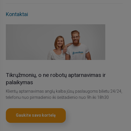
Kontaktai
Tikrųžmonių, o ne robotų aptarnavimas ir
palaikymas
Klientų aptarnavimas anglų kalba jūsų paslaugoms bilietu 24/24,
telefonu nuo pirmadienio iki šeštadienio nuo 9h iki 18h30
Gaukite savo kortelę