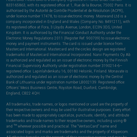
833165863, with its registered office at 1, Rue de la Bourse, 75002 Paris. It is
authorised by the Autorité de Contrôle Prudentiel et de Résolution (ACPR),
under licence number 17478, to issue electronic money. Moorwand Ltd is a
company incorporated in England and Wales (Company No. 8491211), with
its registered office at Fora, 3 Lloyds Avenue, London, EC3N 3DS, United
Kingdom. It is authorised by the Financial Conduct Authority under the
Electronic Money Regulations 2011 (Register Ref: 900709) to issue electronic
money and payment instruments. The card is issued under licence from
Mastercard International. Mastercard and the circles design are registered
trademarks of Mastercard International Incorporated. Narvi Payments Oy Ab
is authorized and regulated as an issuer of electronic money by the Finnish
Financial Supervisory Authority under registration number 3190214-6—
registered office: Lapinlahdenkatu 16, 00180 Helsinki, Finland. Monavate is
authorized and regulated as an issuer of electronic money by the Central
Bank of Lithuania under registration number LB002139. Registered office:
Officers' Mess Business Centre, Royston Road, Duxford, Cambridge,
England, CB22 4QH.
All trademarks, trade names, or logos mentioned or used are the property of
their respective owners and may be used for illustrative purposes. Every effort
has been made to appropriately capitalize, punctuate, identify, and attribute
trademarks and trade names to their respective owners, including using ®
and ™ wherever possible and practical. The “VeritasCard” name and
associated logos and marks are trademarks and the property of Klopercom.