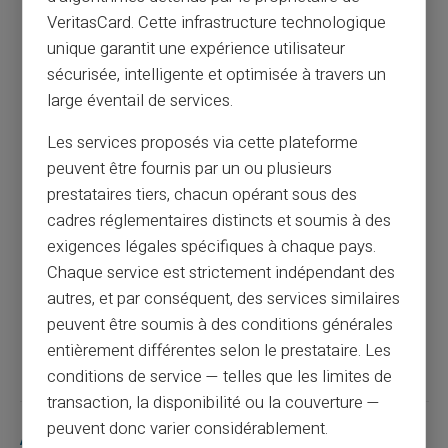
VeritasCard. Cette infrastructure technologique
unique garantit une expérience utilisateur
sécurisée, intelligente et optimisée à travers un
Ma carte de paiement s’est arrêtée de
fonctionner subitement : que faire ?
large éventail de services.
Les services proposés via cette plateforme
Article précédent
peuvent être fournis par un ou plusieurs
prestataires tiers, chacun opérant sous des
cadres réglementaires distincts et soumis à des
Jours fériés et fermetures interbancaires :
exigences légales spécifiques à chaque pays.
quelle est la différence ?
Chaque service est strictement indépendant des
autres, et par conséquent, des services similaires
peuvent être soumis à des conditions générales
Article suivant
entièrement différentes selon le prestataire. Les
conditions de service — telles que les limites de
transaction, la disponibilité ou la couverture —
peuvent donc varier considérablement.
Articles similaires