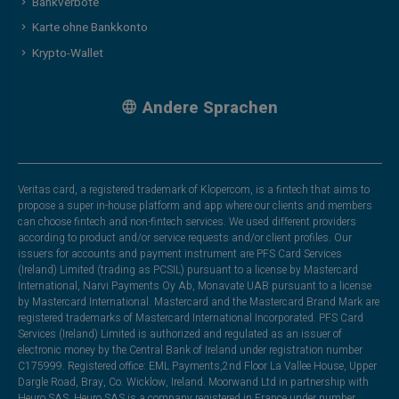
Bankverbote
Karte ohne Bankkonto
Krypto-Wallet
Andere Sprachen
Veritas card, a registered trademark of Klopercom, is a fintech that aims to
propose a super in-house platform and app where our clients and members
can choose fintech and non-fintech services. We used different providers
according to product and/or service requests and/or client profiles. Our
issuers for accounts and payment instrument are PFS Card Services
(Ireland) Limited (trading as PCSIL) pursuant to a license by Mastercard
International, Narvi Payments Oy Ab, Monavate UAB pursuant to a license
by Mastercard International. Mastercard and the Mastercard Brand Mark are
registered trademarks of Mastercard International Incorporated. PFS Card
Services (Ireland) Limited is authorized and regulated as an issuer of
electronic money by the Central Bank of Ireland under registration number
C175999. Registered office: EML Payments,2nd Floor La Vallee House, Upper
Dargle Road, Bray, Co. Wicklow, Ireland. Moorwand Ltd in partnership with
Heuro SAS. Heuro SAS is a company registered in France under number