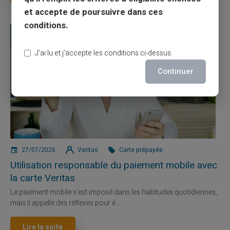
et accepte de poursuivre dans ces
conditions.
J’ai lu et j’accepte les conditions ci-dessus.
Continuer
27/07/2026
Veritas
Carte prépayée
Utilisation responsable du paiement mobile avec
la carte Veritas
Le paiement mobile s'est imposé dans les habitudes quotidiennes,
mais il appelle des réflexes pour é...
Lire la suite