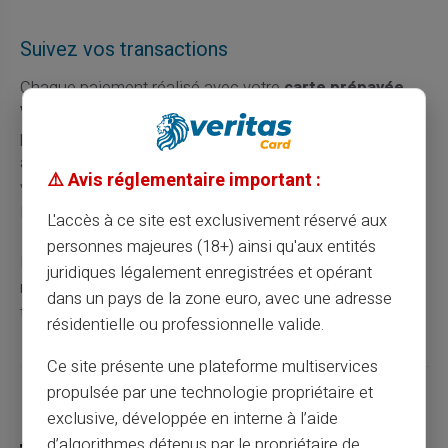
Suivez vos transactions
Chaque paiement réalisé avec votre
carte prépayée
Veritas
est enregistré et consultable en ligne. Vous
pouvez ainsi suivre vos dépenses en temps réel et
ajuster vos habitudes si nécessaire. Cette transparence
⚠️ Avis réglementaire important :
vous permet de maîtriser parfaitement vos achats en
ligne.
L'accès à ce site est exclusivement réservé aux
personnes majeures (18+) ainsi qu'aux entités
Les utilisateurs peuvent également configurer des
juridiques légalement enregistrées et opérant
notifications pour recevoir des alertes après chaque
dans un pays de la zone euro, avec une adresse
transaction.
résidentielle ou professionnelle valide.
Ce site présente une plateforme multiservices
propulsée par une technologie propriétaire et
Partager cet article
exclusive, développée en interne à l’aide
d’algorithmes détenus par le propriétaire de