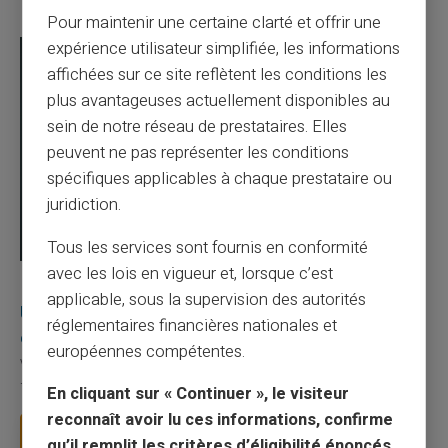
Pour maintenir une certaine clarté et offrir une
expérience utilisateur simplifiée, les informations
affichées sur ce site reflètent les conditions les
plus avantageuses actuellement disponibles au
sein de notre réseau de prestataires. Elles
peuvent ne pas représenter les conditions
spécifiques applicables à chaque prestataire ou
juridiction.
Tous les services sont fournis en conformité
avec les lois en vigueur et, lorsque c’est
03/08/2026
Veritas
Carte prépayée
applicable, sous la supervision des autorités
Une carte bancaire gratuite sans compte, ça
réglementaires financières nationales et
existe ?
européennes compétentes.
Vous avez tapé cette recherche parce que votre banque vous
facture 50 € par an pour une carte que vo...
En cliquant sur « Continuer », le visiteur
reconnaît avoir lu ces informations, confirme
Lire la suite
qu’il remplit les critères d’éligibilité énoncés