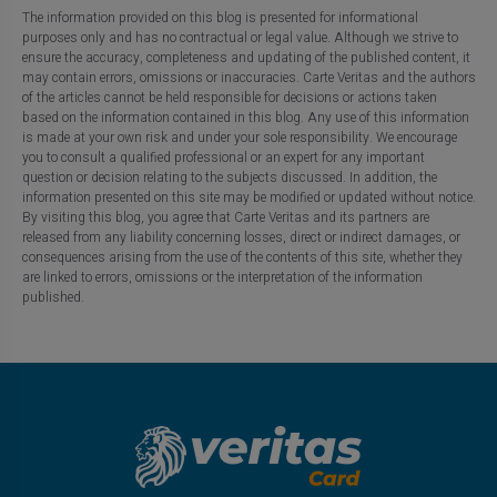
The information provided on this blog is presented for informational
purposes only and has no contractual or legal value. Although we strive to
ensure the accuracy, completeness and updating of the published content, it
may contain errors, omissions or inaccuracies. Carte Veritas and the authors
of the articles cannot be held responsible for decisions or actions taken
based on the information contained in this blog. Any use of this information
is made at your own risk and under your sole responsibility. We encourage
you to consult a qualified professional or an expert for any important
question or decision relating to the subjects discussed. In addition, the
information presented on this site may be modified or updated without notice.
By visiting this blog, you agree that Carte Veritas and its partners are
released from any liability concerning losses, direct or indirect damages, or
consequences arising from the use of the contents of this site, whether they
are linked to errors, omissions or the interpretation of the information
published.