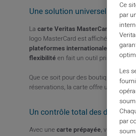
Ce si
Une solution universelle et ac
par u
intern
La
carte Veritas MasterCard®
est acc
Verit
logo MasterCard est affiché. Vous po
garant
plateformes internationales
ou local
optimi
flexibilité
en fait un outil prisé pour le
Les s
Que ce soit pour des boutiques en lig
fourni
réservations, la carte offre une
utilisa
opéra
soumi
Chaqu
Un contrôle total des dépense
par c
Avec une
carte prépayée
, vous dépe
soumi