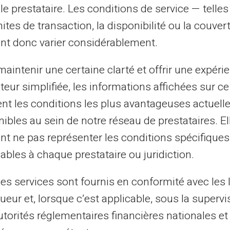
e fonctionnement évite les mauvaises
le prestataire. Les conditions de service — telle
es frais imprévus. Chaque rechargement
mites de transaction, la disponibilité ou la couve
ant une gestion simple et efficace.
nt donc varier considérablement.
aintenir une certaine clarté et offrir une expéri
r solde en temps réel via un
espace client
ateur simplifiée, les informations affichées sur ce
tent les conditions les plus avantageuses actuel
ibles au sein de notre réseau de prestataires. El
risés
nt ne pas représenter les conditions spécifiques
ables à chaque prestataire ou juridiction.
arte prépayée Veritas
sont rapides et
té renforcées.
Vous bénéficiez d’un
les services sont fournis en conformité avec les 
délais de traitement excessifs. Cette
ueur et, lorsque c’est applicable, sous la supervi
rgents
ou les promotions limitées dans le
utorités réglementaires financières nationales et