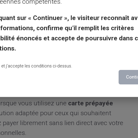
éennes compétentes.
âce aux fonctionnalités intégrées, comme la
quant sur « Continuer », le visiteur reconnaît av
nformations, confirme qu’il remplit les critères
gibilité énoncés et accepte de poursuivre dans 
e prépayée pour vos achats en
tions.
lu et j’accepte les conditions ci-dessus.
Conti
ble
orsque vous utilisez une
carte prépayée
lution adaptée pour ceux qui souhaitent
payer librement sans lien direct avec votre
sonnelles.