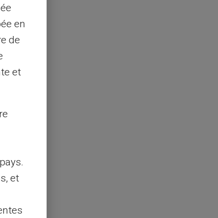
sée
pée en
re de
e
te et
re
pays.
s, et
entes