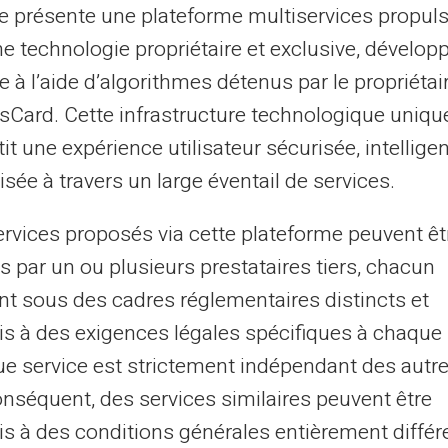
te présente une plateforme multiservices propul
ceptée
ne technologie propriétaire et exclusive, dévelop
e à l’aide d’algorithmes détenus par le propriétai
eptée sur la majorité des sites web où le
asCard. Cette infrastructure technologique uniqu
uvez ainsi effectuer des paiements sur des
it une expérience utilisateur sécurisée, intelligen
es, sans restrictions géographiques. Cette
sée à travers un large éventail de services.
s achats en ligne.
ervices proposés via cette plateforme peuvent êt
ne, des services de streaming ou des
s par un ou plusieurs prestataires tiers, chacun
tion polyvalente.
nt sous des cadres réglementaires distincts et
s à des exigences légales spécifiques à chaque 
e service est strictement indépendant des autre
s
onséquent, des services similaires peuvent être
nsez uniquement les
fonds disponibles
s à des conditions générales entièrement différ