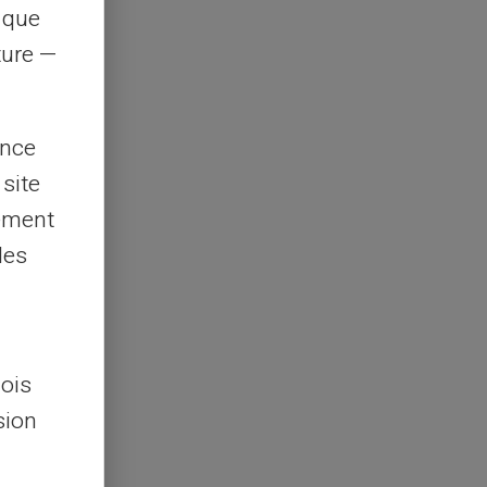
s que
rture —
ence
 site
lement
les
lois
sion