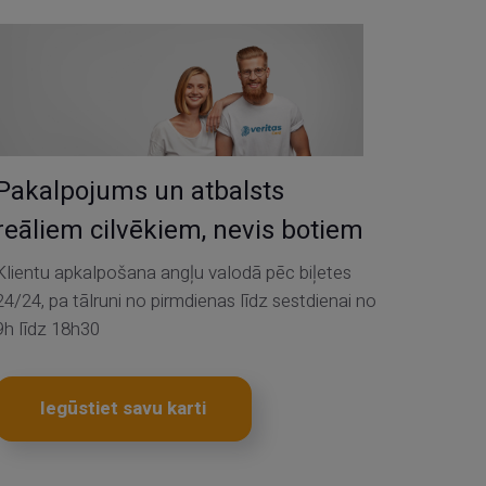
Pakalpojums un atbalsts
reāliem cilvēkiem, nevis botiem
Klientu apkalpošana angļu valodā pēc biļetes
24/24, pa tālruni no pirmdienas līdz sestdienai no
9h līdz 18h30
Iegūstiet savu karti