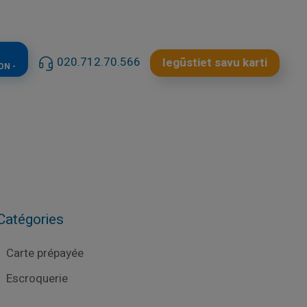
020.712.70.566
Iegūstiet savu karti
ON -
Catégories
Carte prépayée
Escroquerie