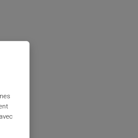
nnes
ent
 avec