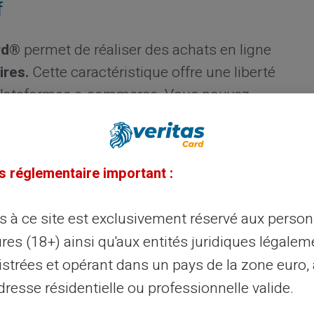
f
rd®
permet de réaliser des achats en ligne
ires.
Cette caractéristique offre une liberté
s plateformes e-commerce. Vous pouvez
n ligne
,
achats discrets
ou même des
té.
s réglementaire important :
ns lien direct avec un compte bancaire
ès à ce site est exclusivement réservé aux perso
res (18+) ainsi qu'aux entités juridiques légalem
 prépayée pour les paiements
istrées et opérant dans un pays de la zone euro,
resse résidentielle ou professionnelle valide.