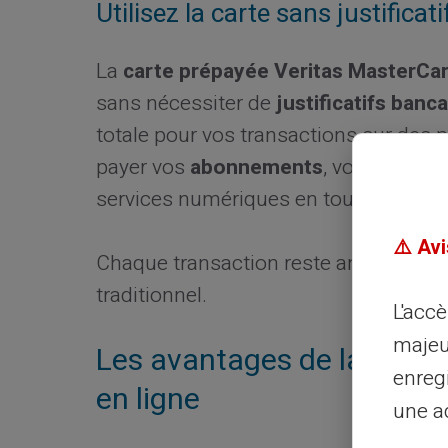
Utilisez la carte sans justificati
La
carte prépayée Veritas MasterCa
sans nécessiter de
justificatifs banca
totale pour vos transactions sur de
payer vos
abonnements
, vos
achats e
services numériques en toute simplici
⚠️ Avi
Chaque transaction reste anonyme, sa
traditionnel.
L'acc
majeu
Les avantages de la carte
enreg
en ligne
une ad