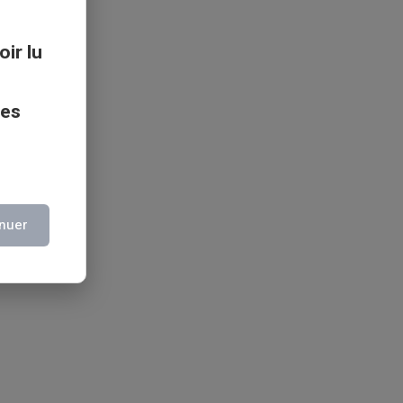
oir lu
ces
nuer