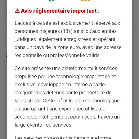
En cas de doute, bloquez immédiatement la carte via
⚠️ Avis réglementaire important :
votre espace client ou en contactant le service client.
L'accès à ce site est exclusivement réservé aux
personnes majeures (18+) ainsi qu'aux entités
juridiques légalement enregistrées et opérant
Partager cet article
dans un pays de la zone euro, avec une adresse
résidentielle ou professionnelle valide.
Ce site présente une plateforme multiservices
propulsée par une technologie propriétaire et
Je suis FICP, interdit bancaire, puis-je
exclusive, développée en interne à l’aide
obtenir une carte de paiement prépayée ?
d’algorithmes détenus par le propriétaire de
VeritasCard. Cette infrastructure technologique
Article précédent
unique garantit une expérience utilisateur
sécurisée, intelligente et optimisée à travers un
large éventail de services.
Puis-je me servir de ma carte prépayée sur
Les services proposés via cette plateforme