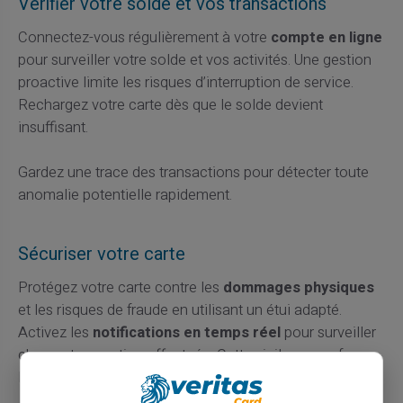
Vérifier votre solde et vos transactions
Connectez-vous régulièrement à votre
compte en ligne
pour surveiller votre solde et vos activités. Une gestion
proactive limite les risques d’interruption de service.
Rechargez votre carte dès que le solde devient
insuffisant.
Gardez une trace des transactions pour détecter toute
anomalie potentielle rapidement.
Sécuriser votre carte
Protégez votre carte contre les
dommages physiques
et les risques de fraude en utilisant un étui adapté.
Activez les
notifications en temps réel
pour surveiller
chaque transaction effectuée. Cette vigilance renforce
la sécurité de vos paiements.