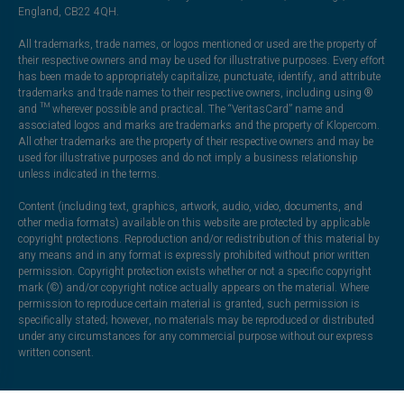
England, CB22 4QH.
All trademarks, trade names, or logos mentioned or used are the property of
their respective owners and may be used for illustrative purposes. Every effort
has been made to appropriately capitalize, punctuate, identify, and attribute
trademarks and trade names to their respective owners, including using ®
and ™ wherever possible and practical. The “VeritasCard” name and
associated logos and marks are trademarks and the property of Klopercom.
All other trademarks are the property of their respective owners and may be
used for illustrative purposes and do not imply a business relationship
unless indicated in the terms.
Content (including text, graphics, artwork, audio, video, documents, and
other media formats) available on this website are protected by applicable
copyright protections. Reproduction and/or redistribution of this material by
any means and in any format is expressly prohibited without prior written
permission. Copyright protection exists whether or not a specific copyright
mark (©) and/or copyright notice actually appears on the material. Where
permission to reproduce certain material is granted, such permission is
specifically stated; however, no materials may be reproduced or distributed
under any circumstances for any commercial purpose without our express
written consent.