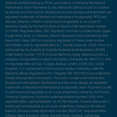
(Ireland) Limited (trading as PCSIL) pursuant to a license by Mastercard
International, Narvi Payments Oy Ab, Monavate UAB pursuant to a license
by Mastercard International. Mastercard and the Mastercard Brand Mark are
registered trademarks of Mastercard International Incorporated. PFS Card
Services (Ireland) Limited is authorized and regulated as an issuer of
electronic money by the Central Bank of Ireland under registration number
C175999. Registered office: EML Payments,2nd Floor La Vallee House, Upper
Dargle Road, Bray, Co. Wicklow, Ireland. Moorwand Ltd in partnership with
Heuro SAS. Heuro SAS is a company registered in France under number
833165863, with its registered office at 1, Rue de la Bourse, 75002 Paris. It is
authorised by the Autorité de Contrôle Prudentiel et de Résolution (ACPR),
under licence number 17478, to issue electronic money. Moorwand Ltd is a
company incorporated in England and Wales (Company No. 8491211), with
its registered office at Fora, 3 Lloyds Avenue, London, EC3N 3DS, United
Kingdom. It is authorised by the Financial Conduct Authority under the
Electronic Money Regulations 2011 (Register Ref: 900709) to issue electronic
money and payment instruments. The card is issued under licence from
Mastercard International. Mastercard and the circles design are registered
trademarks of Mastercard International Incorporated. Narvi Payments Oy Ab
is authorized and regulated as an issuer of electronic money by the Finnish
Financial Supervisory Authority under registration number 3190214-6—
registered office: Lapinlahdenkatu 16, 00180 Helsinki, Finland. Monavate is
authorized and regulated as an issuer of electronic money by the Central
Bank of Lithuania under registration number LB002139. Registered office:
Officers' Mess Business Centre, Royston Road, Duxford, Cambridge,