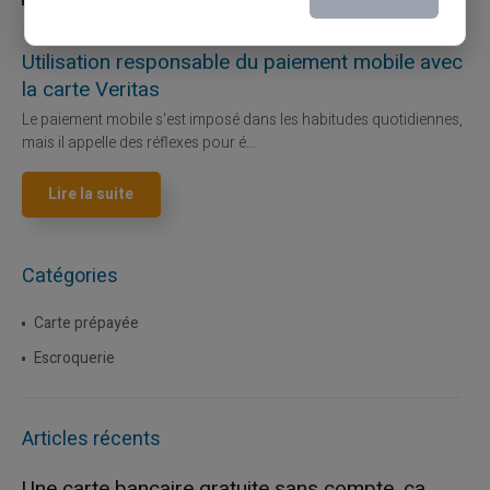
27/07/2026
Veritas
Carte prépayée
Utilisation responsable du paiement mobile avec
la carte Veritas
Le paiement mobile s'est imposé dans les habitudes quotidiennes,
mais il appelle des réflexes pour é...
Lire la suite
Catégories
Carte prépayée
Escroquerie
Articles récents
Une carte bancaire gratuite sans compte, ça