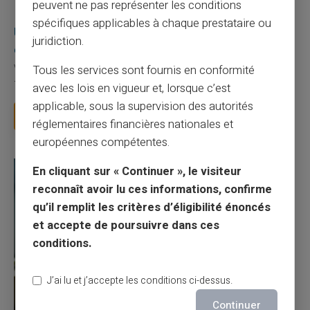
peuvent ne pas représenter les conditions
03/08/2026
Veritas
Carte prépayée
spécifiques applicables à chaque prestataire ou
Une carte bancaire gratuite sans compte, ça
juridiction.
existe ?
Tous les services sont fournis en conformité
Vous avez tapé cette recherche parce que votre banque vous
facture 50 € par an pour une carte que vo...
avec les lois en vigueur et, lorsque c’est
applicable, sous la supervision des autorités
Lire la suite
réglementaires financières nationales et
européennes compétentes.
En cliquant sur « Continuer », le visiteur
reconnaît avoir lu ces informations, confirme
qu’il remplit les critères d’éligibilité énoncés
et accepte de poursuivre dans ces
conditions.
J’ai lu et j’accepte les conditions ci-dessus.
Continuer