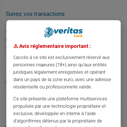
Suivez vos transactions
Chaque paiement réalisé avec votre
carte prépayée
Veritas
est enregistré et consultable en ligne. Vous
pouvez ainsi suivre vos dépenses en temps réel et
⚠️ Avis réglementaire important :
ajuster vos habitudes si nécessaire. Cette transparence
vous permet de maîtriser parfaitement vos achats en
L'accès à ce site est exclusivement réservé aux
ligne.
personnes majeures (18+) ainsi qu'aux entités
juridiques légalement enregistrées et opérant
Les utilisateurs peuvent également configurer des
dans un pays de la zone euro, avec une adresse
notifications pour recevoir des alertes après chaque
résidentielle ou professionnelle valide.
transaction.
Ce site présente une plateforme multiservices
propulsée par une technologie propriétaire et
exclusive, développée en interne à l’aide
Partager cet article
d’algorithmes détenus par le propriétaire de