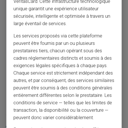
VeritasCard. Cette infrastructure technologique
unique garantit une expérience utilisateur
sécurisée, intelligente et optimisée à travers un
Ma carte de paiement s’est arrêtée de
large éventail de services.
fonctionner subitement : que faire ?
Les services proposés via cette plateforme
peuvent être fournis par un ou plusieurs
Article précédent
prestataires tiers, chacun opérant sous des
cadres réglementaires distincts et soumis à des
exigences légales spécifiques à chaque pays.
Jours fériés et fermetures interbancaires :
Chaque service est strictement indépendant des
quelle est la différence ?
autres, et par conséquent, des services similaires
peuvent être soumis à des conditions générales
Article suivant
entièrement différentes selon le prestataire. Les
conditions de service — telles que les limites de
transaction, la disponibilité ou la couverture —
peuvent donc varier considérablement.
Articles similaires