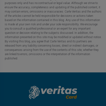
purposes only and has no contractual or legal value. Although we strive to
ensure the accuracy, completeness and updating of the published content, it
may contain errors, omissions or inaccuracies. Carte Veritas and the authors
of the articles cannot be held responsible for decisions or actions taken
based on the information contained in this blog. Any use of this information
is made at your own risk and under your sole responsibility. We encourage
you to consult a qualified professional or an expert for any important
question or decision relating to the subjects discussed. In addition, the
information presented on this site may be modified or updated without notice.
By visiting this blog, you agree that Carte Veritas and its partners are
released from any liability concerning losses, direct or indirect damages, or
consequences arising from the use of the contents of this site, whether they
are linked to errors, omissions or the interpretation of the information
published.