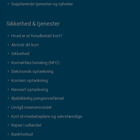
Supplerende tjenester og nyheder
Sikkerhed & tjenester
Hvad er et forudbetalt kort?
Aktivér dit kort
Sikkerhed
Kontaktløs betaling (NFC)
Elektronisk optankning
Kontant optankning
Neosurf-optankning
Øjeblikkelig pengeoverførsel
Undgå internetsvindel
Kort til medarbejdere og selvstændige
Rejser i udlandet
Bankforbud