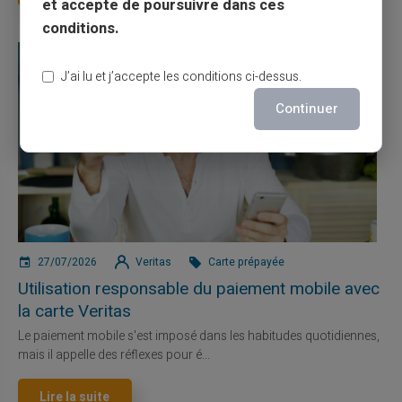
et accepte de poursuivre dans ces
conditions.
J’ai lu et j’accepte les conditions ci-dessus.
Continuer
27/07/2026
Veritas
Carte prépayée
Utilisation responsable du paiement mobile avec
la carte Veritas
Le paiement mobile s'est imposé dans les habitudes quotidiennes,
mais il appelle des réflexes pour é...
Lire la suite