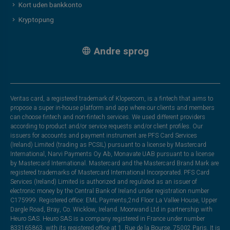
Kort uden bankkonto
Kryptopung
Andre sprog
Veritas card, a registered trademark of Klopercom, is a fintech that aims to
propose a super in-house platform and app where our clients and members
can choose fintech and non-fintech services. We used different providers
according to product and/or service requests and/or client profiles. Our
issuers for accounts and payment instrument are PFS Card Services
(Ireland) Limited (trading as PCSIL) pursuant to a license by Mastercard
International, Narvi Payments Oy Ab, Monavate UAB pursuant to a license
by Mastercard International. Mastercard and the Mastercard Brand Mark are
registered trademarks of Mastercard International Incorporated. PFS Card
Services (Ireland) Limited is authorized and regulated as an issuer of
electronic money by the Central Bank of Ireland under registration number
C175999. Registered office: EML Payments,2nd Floor La Vallee House, Upper
Dargle Road, Bray, Co. Wicklow, Ireland. Moorwand Ltd in partnership with
Heuro SAS. Heuro SAS is a company registered in France under number
833165863, with its registered office at 1, Rue de la Bourse, 75002 Paris. It is