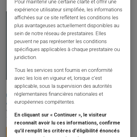
Pour maintenir une certaine clarté et offrir une
expérience utilisateur simplifiée, les informations
affichées sur ce site reflètent les conditions les
plus avantageuses actuellement disponibles au
sein de notre réseau de prestataires. Elles
peuvent ne pas représenter les conditions
spécifiques applicables à chaque prestataire ou
juridiction.
Tous les services sont fournis en conformité
avec les lois en vigueur et, lorsque c’est
applicable, sous la supervision des autorités
03/08/2026
Veritas
Carte prépayée
réglementaires financières nationales et
Une carte bancaire gratuite sans compte, ça
européennes compétentes.
existe ?
Vous avez tapé cette recherche parce que votre banque vous
En cliquant sur « Continuer », le visiteur
facture 50 € par an pour une carte que vo...
reconnaît avoir lu ces informations, confirme
qu’il remplit les critères d’éligibilité énoncés
Lire la suite