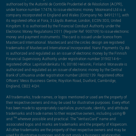
authorised by the Autorité de Contrôle Prudentiel et de Résolution (ACPR),
under licence number 17478, to issue electronic money. Moorwand Ltd is a
company incorporated in England and Wales (Company No. 8491211), with
its registered office at Fora, 3 Lloyds Avenue, London, EC3N 3DS, United
Kingdom. It is authorised by the Financial Conduct Authority under the
Electronic Money Regulations 2011 (Register Ref: 900709) to issue electronic
money and payment instruments. The card is issued under licence from
Mastercard International. Mastercard and the circles design are registered
trademarks of Mastercard International Incorporated. Narvi Payments Oy Ab
is authorized and regulated as an issuer of electronic money by the Finnish
Financial Supervisory Authority under registration number 3190214-6—
registered office: Lapinlahdenkatu 16, 00180 Helsinki, Finland. Monavate is
authorized and regulated as an issuer of electronic money by the Central
Bank of Lithuania under registration number LB002139. Registered office:
Officers' Mess Business Centre, Royston Road, Duxford, Cambridge,
England, CB22 4QH.
All trademarks, trade names, or logos mentioned or used are the property of
their respective owners and may be used for illustrative purposes. Every effort
has been made to appropriately capitalize, punctuate, identify, and attribute
trademarks and trade names to their respective owners, including using ®
and ™ wherever possible and practical. The “VeritasCard” name and
associated logos and marks are trademarks and the property of Klopercom.
All other trademarks are the property of their respective owners and may be
used for illustrative purposes and do not imply a business relationship