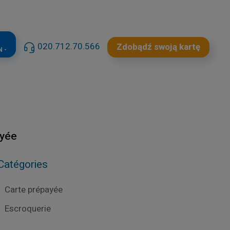
020.712.70.566
Zdobądź swoją kartę
 -
ayée
Catégories
Carte prépayée
Escroquerie