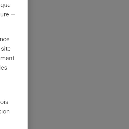
s que
rture —
ence
 site
lement
les
lois
sion