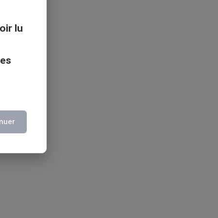
oir lu
ces
nuer