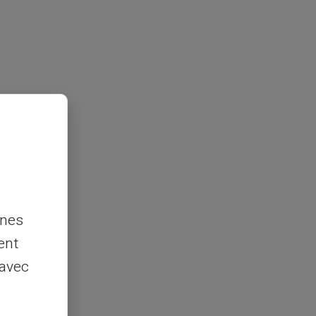
nnes
ent
 avec