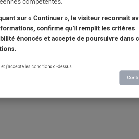
éennes compétentes.
quant sur « Continuer », le visiteur reconnaît av
tés, les cartes prépayées telles que la
nformations, confirme qu’il remplit les critères
la
gestion des finances
d'une famille. Elles
gibilité énoncés et accepte de poursuivre dans 
ct sur les
dépenses,
tout en offrant une
tions.
quer et impliquer chaque membre de la
ial.
lu et j’accepte les conditions ci-dessus.
Conti