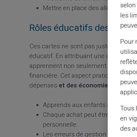
selon 
Mettre en place des allocations 
les li
peuve
Rôles éducatifs des carte
Pour m
Ces cartes ne sont pas juste un
moye
utilis
éducatif. En attribuant une carte à ch
reflè
apprennent non seulement la valeur de 
dispon
financière. Cet aspect pratique favor
peuve
dépenses
et des économies.
applic
Apprends aux enfants à gérer leu
Tous 
Chaque achat peut être discuté e
en vig
personnelle.
des a
Les erreurs de gestion deviennen