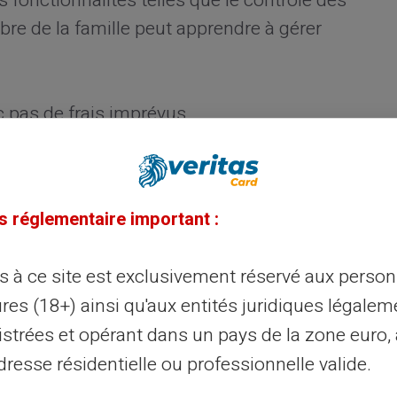
s fonctionnalités telles que le contrôle des
e de la famille peut apprendre à gérer
 pas de frais imprévus.
 en temps réel.
iter les dépenses inutiles.
s réglementaire important :
la carte Veritas
ès à ce site est exclusivement réservé aux perso
impressionnante dans l'utilisation
res (18+) ainsi qu'aux entités juridiques légalem
e, en magasin ou même pour des retraits
istrées et opérant dans un pays de la zone euro,
au Mastercard la rend quasiment universelle.
resse résidentielle ou professionnelle valide.
ent, elle se présente aussi comme un outil
nseignant comment gérer l'argent.