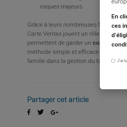
europ
risques majeurs.
En cli
Grâce à leurs nombreuses fonctionnali
ces i
Carte Veritas jouent un rôle clé dans 
d’éli
permettent de garder un
contrôle
stri
condi
méthode simple et efficace pour édu
famille dans la gestion du budget famil
J’ai 
Partager cet article