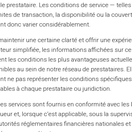
le prestataire. Les conditions de service — telle
mensuelles pour les enfants.
mites de transaction, la disponibilité ou la couve
nt donc varier considérablement.
s prépayées
aintenir une certaine clarté et offrir une expéri
n
de paiement mais également un outil
ateur simplifiée, les informations affichées sur ce
aque enfant, avec une solde propre, ils
tent les conditions les plus avantageuses actuel
l'argent mais aussi la planification
ibles au sein de notre réseau de prestataires. El
ise une meilleure compréhension des
nt ne pas représenter les conditions spécifiques
ables à chaque prestataire ou juridiction.
r argent.
les services sont fournis en conformité avec les 
nsemble, renforçant les leçons de finance
ueur et, lorsque c’est applicable, sous la supervi
utorités réglementaires financières nationales et
t des opportunités d'apprentissage sans