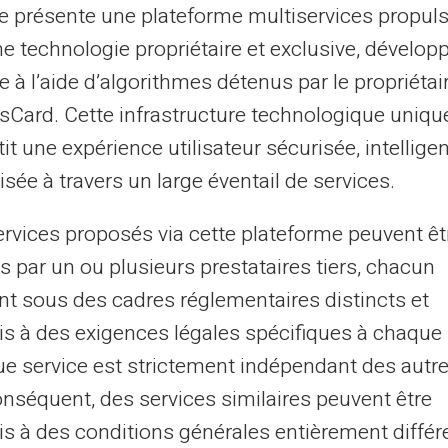
te présente une plateforme multiservices propul
ne technologie propriétaire et exclusive, dévelop
r internet.
e à l’aide d’algorithmes détenus par le propriétai
 à budgétiser.
asCard. Cette infrastructure technologique uniqu
vacances en famille sans tracas financier.
it une expérience utilisateur sécurisée, intelligen
sée à travers un large éventail de services.
l grâce aux cartes prépayées
ervices proposés via cette plateforme peuvent êt
tant spécifique sur la
carte,
les parents
s par un ou plusieurs prestataires tiers, chacun
fonds alloués à chaque besoin familial. Les
nt sous des cadres réglementaires distincts et
nt un autre atout majeur, offrant à la
s à des exigences légales spécifiques à chaque 
evoir de l'argent de l'étranger facilement.
e service est strictement indépendant des autre
onséquent, des services similaires peuvent être
r partager le budget familial.
s à des conditions générales entièrement différ
s par catégorie.