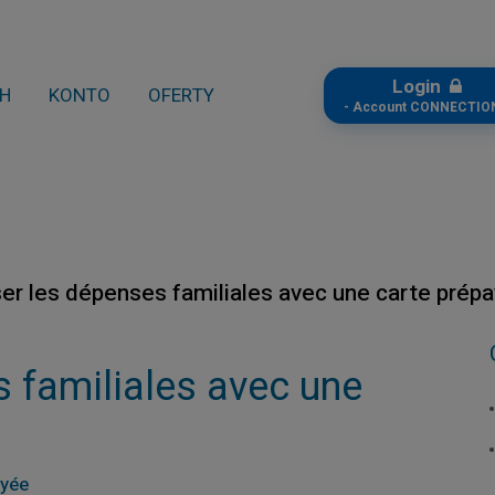
Login
CH
KONTO
OFERTY
- Account CONNECTION
ser les dépenses familiales avec une carte prép
s familiales avec une
ayée