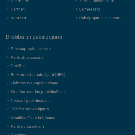
Par mums
Zīmola dāvanu karte
Partneri
Laimes rats
Kontakti
Pakalpojumi un jaunumi
Drošība un pakalpojumi
Priekšapmaksas karte
Karte aktivizēšana
Drošība
Bezkontakta maksājumi (NFC)
Elektroniska papildināšana
Skaidras naudas papildināšana
Neosurf papildināšana
Tūlītējs pārskaitījums
Izvairīšanās no krāpšanas
Karte darbiniekiem