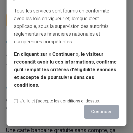
Vous avez tapé cette recherche parce que votre banque vous
facture 50 € par an pour une carte que vo...
Tous les services sont fournis en conformité
avec les lois en vigueur et, lorsque c’est
Lire la suite
applicable, sous la supervision des autorités
réglementaires financières nationales et
européennes compétentes.
Catégories
En cliquant sur « Continuer », le visiteur
Carte prépayée
reconnaît avoir lu ces informations, confirme
Escroquerie
qu’il remplit les critères d’éligibilité énoncés
et accepte de poursuivre dans ces
conditions.
Articles récents
Quelle est la différence entre un RIB et un IBAN
J’ai lu et j’accepte les conditions ci-dessus.
en France ?
Continuer
10/08/2026
Carte prépayée
Une carte bancaire gratuite sans compte, ça