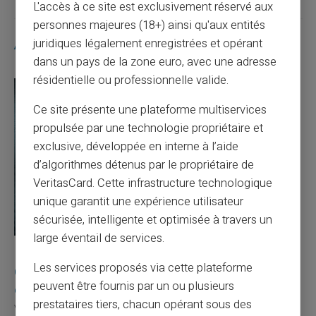
L'accès à ce site est exclusivement réservé aux
personnes majeures (18+) ainsi qu'aux entités
juridiques légalement enregistrées et opérant
Articles similaires
dans un pays de la zone euro, avec une adresse
résidentielle ou professionnelle valide.
Ce site présente une plateforme multiservices
propulsée par une technologie propriétaire et
exclusive, développée en interne à l’aide
d’algorithmes détenus par le propriétaire de
VeritasCard. Cette infrastructure technologique
unique garantit une expérience utilisateur
sécurisée, intelligente et optimisée à travers un
large éventail de services.
10/08/2026
Veritas
Carte prépayée
Les services proposés via cette plateforme
Quelle est la différence entre un RIB et un IBAN
peuvent être fournis par un ou plusieurs
en France ?
prestataires tiers, chacun opérant sous des
Votre employeur vous demande votre RIB pour verser votre