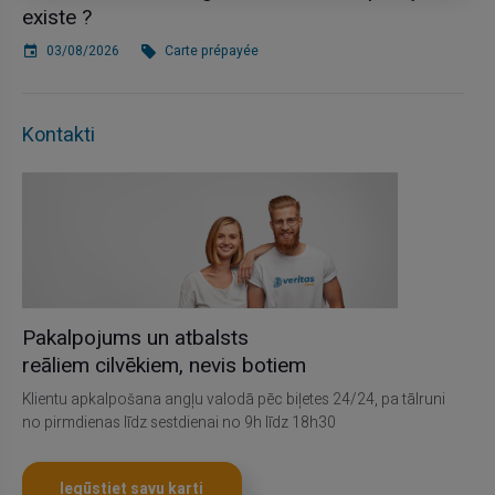
existe ?
03/08/2026
Carte prépayée
Kontakti
Pakalpojums un atbalsts
reāliem cilvēkiem, nevis botiem
Klientu apkalpošana angļu valodā pēc biļetes 24/24, pa tālruni
no pirmdienas līdz sestdienai no 9h līdz 18h30
Iegūstiet savu karti