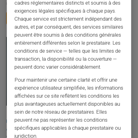
cadres réglementaires distincts et soumis à des
salaire. La CAF vous demande votre IBAN pou...
exigences légales spécifiques à chaque pays.
Lire la suite
Chaque service est strictement indépendant des
autres, et par conséquent, des services similaires
peuvent être soumis à des conditions générales
entièrement différentes selon le prestataire. Les
conditions de service — telles que les limites de
transaction, la disponibilité ou la couverture —
peuvent donc varier considérablement.
Pour maintenir une certaine clarté et offrir une
expérience utilisateur simplifiée, les informations
affichées sur ce site reflètent les conditions les
plus avantageuses actuellement disponibles au
sein de notre réseau de prestataires. Elles
03/08/2026
Veritas
Carte prépayée
peuvent ne pas représenter les conditions
Une carte bancaire gratuite sans compte, ça
spécifiques applicables à chaque prestataire ou
existe ?
juridiction.