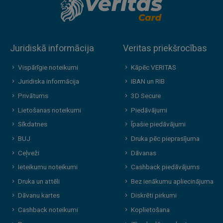
Juridiskā informācija
Veritas priekšrocības
Vispārīgie noteikumi
Kāpēc VERITAS
Juridiska informācija
IBAN un RIB
Privātums
3D Secure
Lietošanas noteikumi
Piedāvājumi
Sīkdatnes
Īpašie piedāvājumi
BUJ
Druka pēc pieprasījuma
Ceļveži
Dāvanas
Ieteikumu noteikumi
Cashback piedāvājums
Druka un attēli
Bez ienākumu apliecinājuma
Dāvanu kartes
Diskrēti pirkumi
Cashback noteikumi
Koplietošana