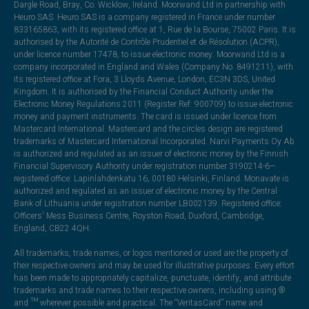
Dargle Road, Bray, Co. Wicklow, Ireland. Moorwand Ltd in partnership with
Heuro SAS. Heuro SAS is a company registered in France under number
833165863, with its registered office at 1, Rue de la Bourse, 75002 Paris. It is
authorised by the Autorité de Contrôle Prudentiel et de Résolution (ACPR),
under licence number 17478, to issue electronic money. Moorwand Ltd is a
company incorporated in England and Wales (Company No. 8491211), with
its registered office at Fora, 3 Lloyds Avenue, London, EC3N 3DS, United
Kingdom. It is authorised by the Financial Conduct Authority under the
Electronic Money Regulations 2011 (Register Ref: 900709) to issue electronic
money and payment instruments. The card is issued under licence from
Mastercard International. Mastercard and the circles design are registered
trademarks of Mastercard International Incorporated. Narvi Payments Oy Ab
is authorized and regulated as an issuer of electronic money by the Finnish
Financial Supervisory Authority under registration number 3190214-6—
registered office: Lapinlahdenkatu 16, 00180 Helsinki, Finland. Monavate is
authorized and regulated as an issuer of electronic money by the Central
Bank of Lithuania under registration number LB002139. Registered office:
Officers' Mess Business Centre, Royston Road, Duxford, Cambridge,
England, CB22 4QH.
All trademarks, trade names, or logos mentioned or used are the property of
their respective owners and may be used for illustrative purposes. Every effort
has been made to appropriately capitalize, punctuate, identify, and attribute
trademarks and trade names to their respective owners, including using ®
and ™ wherever possible and practical. The “VeritasCard” name and