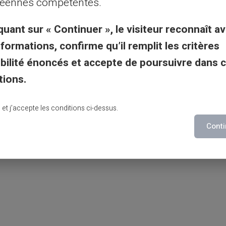
éennes compétentes.
quant sur « Continuer », le visiteur reconnaît av
tés, les cartes prépayées telles que la
nformations, confirme qu’il remplit les critères
la
gestion des finances
d'une famille. Elles
gibilité énoncés et accepte de poursuivre dans 
ct sur les
dépenses,
tout en offrant une
tions.
quer et impliquer chaque membre de la
ial.
lu et j’accepte les conditions ci-dessus.
Conti