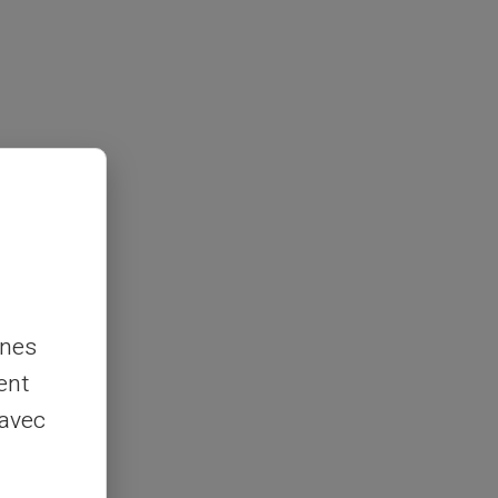
nnes
ent
 avec