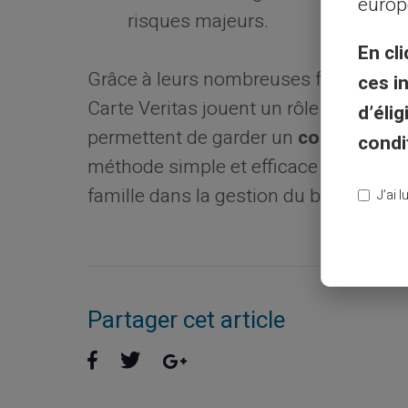
europ
risques majeurs.
En cli
Grâce à leurs nombreuses fonctionnali
ces i
Carte Veritas jouent un rôle clé dans 
d’éli
permettent de garder un
contrôle
stri
condi
méthode simple et efficace pour édu
famille dans la gestion du budget famil
J’ai 
Partager cet article