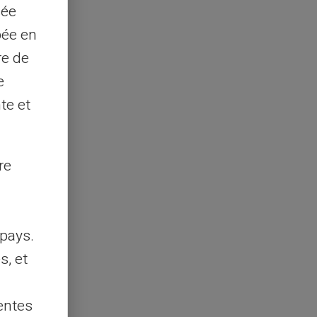
sée
pée en
re de
e
te et
re
pays.
s, et
entes