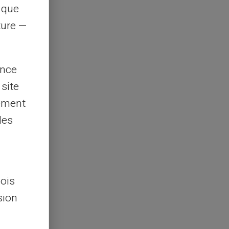
s que
rture —
ence
 site
lement
les
lois
sion