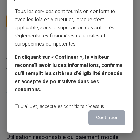
Le paiement mobile s'est imposé dans les habitudes quotidiennes,
mais il appelle des réflexes pour é...
Tous les services sont fournis en conformité
avec les lois en vigueur et, lorsque c’est
Lire la suite
applicable, sous la supervision des autorités
réglementaires financières nationales et
européennes compétentes.
Catégories
En cliquant sur « Continuer », le visiteur
Carte prépayée
reconnaît avoir lu ces informations, confirme
Escroquerie
qu’il remplit les critères d’éligibilité énoncés
et accepte de poursuivre dans ces
conditions.
Articles récents
Une carte bancaire gratuite sans compte, ça
J’ai lu et j’accepte les conditions ci-dessus.
existe ?
Continuer
03/08/2026
Carte prépayée
Utilisation responsable du paiement mobile