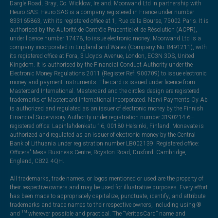
Dargle Road, Bray, Co. Wicklow, Ireland. Moorwand Ltd in partnership with
Heuro SAS. Heuro SAS is a company registered in France under number
833165863, with its registered office at 1, Rue de la Bourse, 75002 Paris. It is
authorised by the Autorité de Contrôle Prudentiel et de Résolution (ACPR),
under licence number 17478, to issue electronic money. Moorwand Ltd is a
company incorporated in England and Wales (Company No. 8491211), with
its registered office at Fora, 3 Lloyds Avenue, London, EC3N 3DS, United
Kingdom. It is authorised by the Financial Conduct Authority under the
Electronic Money Regulations 2011 (Register Ref: 900709) to issue electronic
money and payment instruments. The card is issued under licence from
Mastercard International. Mastercard and the circles design are registered
trademarks of Mastercard International Incorporated. Narvi Payments Oy Ab
is authorized and regulated as an issuer of electronic money by the Finnish
Financial Supervisory Authority under registration number 3190214-6—
registered office: Lapinlahdenkatu 16, 00180 Helsinki, Finland. Monavate is
authorized and regulated as an issuer of electronic money by the Central
Bank of Lithuania under registration number LB002139. Registered office:
Officers' Mess Business Centre, Royston Road, Duxford, Cambridge,
England, CB22 4QH.
All trademarks, trade names, or logos mentioned or used are the property of
their respective owners and may be used for illustrative purposes. Every effort
has been made to appropriately capitalize, punctuate, identify, and attribute
trademarks and trade names to their respective owners, including using ®
and ™ wherever possible and practical. The “VeritasCard” name and