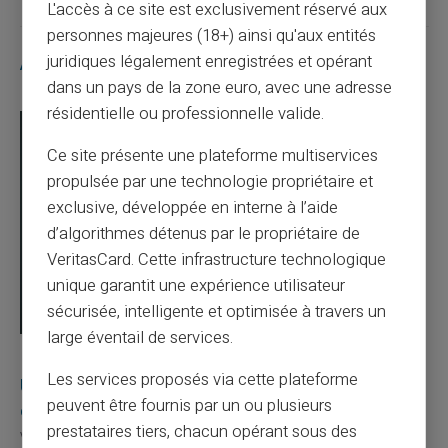
L'accès à ce site est exclusivement réservé aux
personnes majeures (18+) ainsi qu'aux entités
juridiques légalement enregistrées et opérant
Articles similaires
dans un pays de la zone euro, avec une adresse
résidentielle ou professionnelle valide.
Ce site présente une plateforme multiservices
propulsée par une technologie propriétaire et
exclusive, développée en interne à l’aide
d’algorithmes détenus par le propriétaire de
VeritasCard. Cette infrastructure technologique
unique garantit une expérience utilisateur
sécurisée, intelligente et optimisée à travers un
large éventail de services.
03/08/2026
Veritas
Carte prépayée
Les services proposés via cette plateforme
Une carte bancaire gratuite sans compte, ça
peuvent être fournis par un ou plusieurs
existe ?
prestataires tiers, chacun opérant sous des
Vous avez tapé cette recherche parce que votre banque vous