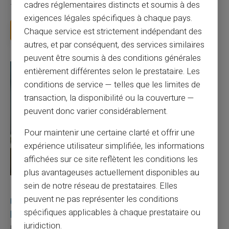
cadres réglementaires distincts et soumis à des
facture 50 € par an pour une carte que vo...
exigences légales spécifiques à chaque pays.
Lire la suite
Chaque service est strictement indépendant des
autres, et par conséquent, des services similaires
peuvent être soumis à des conditions générales
entièrement différentes selon le prestataire. Les
conditions de service — telles que les limites de
transaction, la disponibilité ou la couverture —
peuvent donc varier considérablement.
Pour maintenir une certaine clarté et offrir une
expérience utilisateur simplifiée, les informations
affichées sur ce site reflètent les conditions les
plus avantageuses actuellement disponibles au
sein de notre réseau de prestataires. Elles
27/07/2026
Veritas
Carte prépayée
peuvent ne pas représenter les conditions
Utilisation responsable du paiement mobile avec
spécifiques applicables à chaque prestataire ou
la carte Veritas
juridiction.