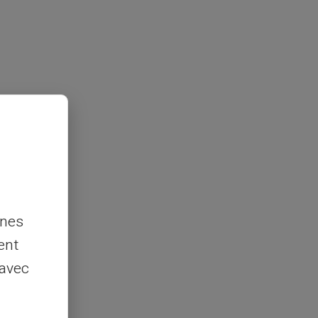
nnes
ent
 avec