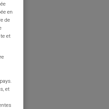
sée
pée en
re de
e
te et
re
pays.
s, et
entes