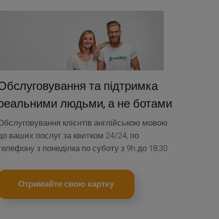
Обслуговування та підтримка
реальними людьми, а не ботами
Обслуговування клієнтів англійською мовою
до ваших послуг за квитком 24/24, по
телефону з понеділка по суботу з 9h до 18:30
Отримайте свою картку