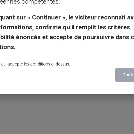
éennes compétentes.
quant sur « Continuer », le visiteur reconnaît av
tés, les cartes prépayées telles que la
nformations, confirme qu’il remplit les critères
la
gestion des finances
d'une famille. Elles
gibilité énoncés et accepte de poursuivre dans 
ct sur les
dépenses,
tout en offrant une
tions.
quer et impliquer chaque membre de la
ial.
lu et j’accepte les conditions ci-dessus.
Conti