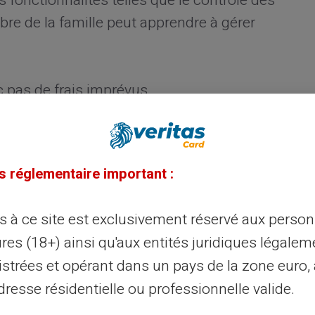
s fonctionnalités telles que le contrôle des
e de la famille peut apprendre à gérer
 pas de frais imprévus.
 en temps réel.
iter les dépenses inutiles.
s réglementaire important :
la carte Veritas
ès à ce site est exclusivement réservé aux perso
impressionnante dans l'utilisation
res (18+) ainsi qu'aux entités juridiques légalem
e, en magasin ou même pour des retraits
istrées et opérant dans un pays de la zone euro,
au Mastercard la rend quasiment universelle.
resse résidentielle ou professionnelle valide.
ent, elle se présente aussi comme un outil
nseignant comment gérer l'argent.