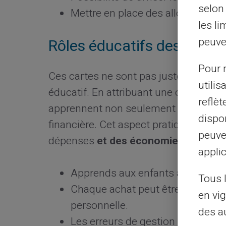
selon 
Mettre en place des allocations 
les li
peuve
Rôles éducatifs des carte
Pour m
Ces cartes ne sont pas juste un
moye
utilis
éducatif. En attribuant une carte à ch
reflè
apprennent non seulement la valeur de 
dispon
financière. Cet aspect pratique favor
peuve
dépenses
et des économies.
applic
Apprends aux enfants à gérer leu
Tous 
Chaque achat peut être discuté e
en vig
personnelle.
des a
Les erreurs de gestion deviennen