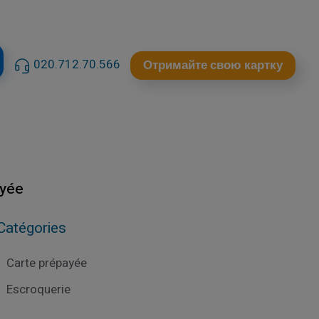
020.712.70.566
Отримайте свою картку
ayée
Catégories
Carte prépayée
Escroquerie