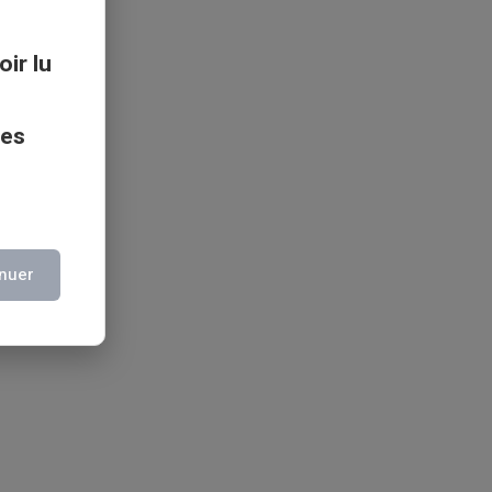
oir lu
ces
nuer