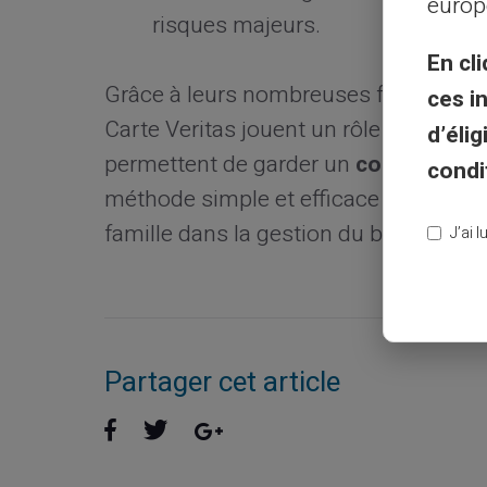
europ
risques majeurs.
En cli
Grâce à leurs nombreuses fonctionnali
ces i
Carte Veritas jouent un rôle clé dans 
d’éli
permettent de garder un
contrôle
stri
condi
méthode simple et efficace pour édu
famille dans la gestion du budget famil
J’ai 
Partager cet article