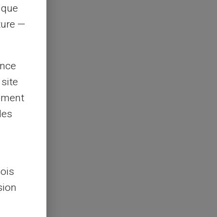
s que
rture —
ence
 site
lement
les
lois
sion