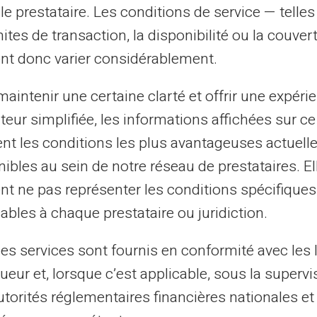
le prestataire. Les conditions de service — telle
mensuelles pour les enfants.
mites de transaction, la disponibilité ou la couve
nt donc varier considérablement.
s prépayées
aintenir une certaine clarté et offrir une expéri
n
de paiement mais également un outil
ateur simplifiée, les informations affichées sur ce
aque enfant, avec une solde propre, ils
tent les conditions les plus avantageuses actuel
l'argent mais aussi la planification
ibles au sein de notre réseau de prestataires. El
ise une meilleure compréhension des
nt ne pas représenter les conditions spécifiques
ables à chaque prestataire ou juridiction.
r argent.
les services sont fournis en conformité avec les 
nsemble, renforçant les leçons de finance
ueur et, lorsque c’est applicable, sous la supervi
utorités réglementaires financières nationales et
t des opportunités d'apprentissage sans