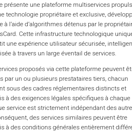
te présente une plateforme multiservices propul
ne technologie propriétaire et exclusive, dévelop
r internet.
e à l’aide d’algorithmes détenus par le propriétai
 à budgétiser.
asCard. Cette infrastructure technologique uniqu
vacances en famille sans tracas financier.
it une expérience utilisateur sécurisée, intelligen
sée à travers un large éventail de services.
l grâce aux cartes prépayées
ervices proposés via cette plateforme peuvent êt
tant spécifique sur la
carte,
les parents
s par un ou plusieurs prestataires tiers, chacun
fonds alloués à chaque besoin familial. Les
nt sous des cadres réglementaires distincts et
nt un autre atout majeur, offrant à la
s à des exigences légales spécifiques à chaque 
evoir de l'argent de l'étranger facilement.
e service est strictement indépendant des autre
onséquent, des services similaires peuvent être
r partager le budget familial.
s à des conditions générales entièrement différ
s par catégorie.