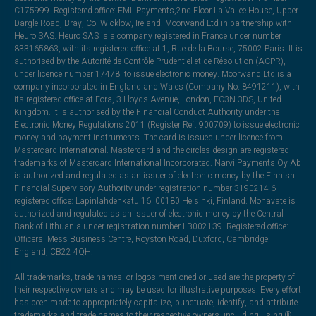
C175999. Registered office: EML Payments,2nd Floor La Vallee House, Upper
Dargle Road, Bray, Co. Wicklow, Ireland. Moorwand Ltd in partnership with
Heuro SAS. Heuro SAS is a company registered in France under number
833165863, with its registered office at 1, Rue de la Bourse, 75002 Paris. It is
authorised by the Autorité de Contrôle Prudentiel et de Résolution (ACPR),
under licence number 17478, to issue electronic money. Moorwand Ltd is a
company incorporated in England and Wales (Company No. 8491211), with
its registered office at Fora, 3 Lloyds Avenue, London, EC3N 3DS, United
Kingdom. It is authorised by the Financial Conduct Authority under the
Electronic Money Regulations 2011 (Register Ref: 900709) to issue electronic
money and payment instruments. The card is issued under licence from
Mastercard International. Mastercard and the circles design are registered
trademarks of Mastercard International Incorporated. Narvi Payments Oy Ab
is authorized and regulated as an issuer of electronic money by the Finnish
Financial Supervisory Authority under registration number 3190214-6—
registered office: Lapinlahdenkatu 16, 00180 Helsinki, Finland. Monavate is
authorized and regulated as an issuer of electronic money by the Central
Bank of Lithuania under registration number LB002139. Registered office:
Officers' Mess Business Centre, Royston Road, Duxford, Cambridge,
England, CB22 4QH.
All trademarks, trade names, or logos mentioned or used are the property of
their respective owners and may be used for illustrative purposes. Every effort
has been made to appropriately capitalize, punctuate, identify, and attribute
trademarks and trade names to their respective owners, including using ®