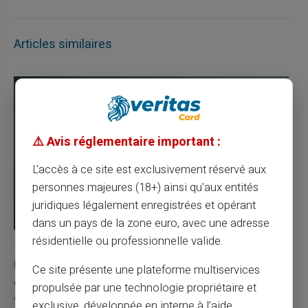
Articles similaires
⚠️ Avis réglementaire important :
L'accès à ce site est exclusivement réservé aux
personnes majeures (18+) ainsi qu'aux entités
juridiques légalement enregistrées et opérant
dans un pays de la zone euro, avec une adresse
résidentielle ou professionnelle valide.
03/08/2026
Veritas
Carte prépayée
Une carte bancaire gratuite sans compte, ça
Ce site présente une plateforme multiservices
existe ?
propulsée par une technologie propriétaire et
Vous avez tapé cette recherche parce que votre banque vous
exclusive, développée en interne à l’aide