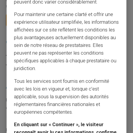
Le paiement mobile s'est imposé dans les habitudes quotidiennes,
peuvent donc varier considérablement.
mais il appelle des réflexes pour é...
Pour maintenir une certaine clarté et offrir une
Lire la suite
expérience utilisateur simplifiée, les informations
affichées sur ce site reflètent les conditions les
plus avantageuses actuellement disponibles au
Catégories
sein de notre réseau de prestataires. Elles
peuvent ne pas représenter les conditions
Carte prépayée
spécifiques applicables à chaque prestataire ou
Escroquerie
juridiction.
Tous les services sont fournis en conformité
Articles récents
avec les lois en vigueur et, lorsque c’est
applicable, sous la supervision des autorités
Une carte bancaire gratuite sans compte, ça
réglementaires financières nationales et
existe ?
européennes compétentes.
03/08/2026
Carte prépayée
En cliquant sur « Continuer », le visiteur
Utilisation responsable du paiement mobile
reconnaît avoir lu ces informations, confirme