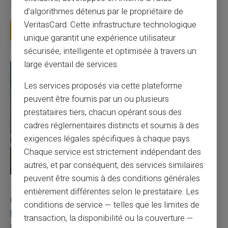
facture 50 € par an pour une carte que vo...
d’algorithmes détenus par le propriétaire de
VeritasCard. Cette infrastructure technologique
Lire la suite
unique garantit une expérience utilisateur
sécurisée, intelligente et optimisée à travers un
large éventail de services.
Les services proposés via cette plateforme
peuvent être fournis par un ou plusieurs
prestataires tiers, chacun opérant sous des
cadres réglementaires distincts et soumis à des
exigences légales spécifiques à chaque pays.
Chaque service est strictement indépendant des
autres, et par conséquent, des services similaires
peuvent être soumis à des conditions générales
27/07/2026
Veritas
Carte prépayée
entièrement différentes selon le prestataire. Les
Utilisation responsable du paiement mobile avec
conditions de service — telles que les limites de
la carte Veritas
transaction, la disponibilité ou la couverture —