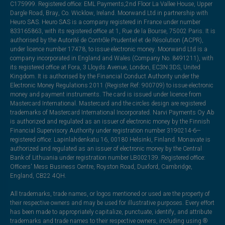
C175999. Registered office: EML Payments,2nd Floor La Vallee House, Upper
Dargle Road, Bray, Co. Wicklow, Ireland. Moorwand Ltd in partnership with
Heuro SAS. Heuro SAS is a company registered in France under number
833165863, with its registered office at 1, Rue de la Bourse, 75002 Paris. It is
authorised by the Autorité de Contrôle Prudentiel et de Résolution (ACPR),
under licence number 17478, to issue electronic money. Moorwand Ltd is a
company incorporated in England and Wales (Company No. 8491211), with
its registered office at Fora, 3 Lloyds Avenue, London, EC3N 3DS, United
Kingdom. It is authorised by the Financial Conduct Authority under the
Electronic Money Regulations 2011 (Register Ref: 900709) to issue electronic
money and payment instruments. The card is issued under licence from
Mastercard International. Mastercard and the circles design are registered
trademarks of Mastercard International Incorporated. Narvi Payments Oy Ab
is authorized and regulated as an issuer of electronic money by the Finnish
Financial Supervisory Authority under registration number 3190214-6—
registered office: Lapinlahdenkatu 16, 00180 Helsinki, Finland. Monavate is
authorized and regulated as an issuer of electronic money by the Central
Bank of Lithuania under registration number LB002139. Registered office:
Officers' Mess Business Centre, Royston Road, Duxford, Cambridge,
England, CB22 4QH.
All trademarks, trade names, or logos mentioned or used are the property of
their respective owners and may be used for illustrative purposes. Every effort
has been made to appropriately capitalize, punctuate, identify, and attribute
trademarks and trade names to their respective owners, including using ®