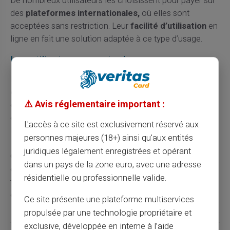
De nombreux utilisateurs les choisissent pour payer sur
des
plateformes internationales,
où elles sont
acceptées sans restriction. Leur
facilité d’utilisation
en
ligne en fait une solution adaptée à ce type d’usage.
Les utilisateurs ponctuels
Pour des besoins temporaires, comme un
voyage,
un
événement familial
ou des
projets spécifiques,
la
⚠️ Avis réglementaire important :
carte prépayée constitue une solution pratique. Vous
chargez uniquement le montant nécessaire, réduisant
L'accès à ce site est exclusivement réservé aux
les risques de dépenses imprévues.
personnes majeures (18+) ainsi qu'aux entités
juridiques légalement enregistrées et opérant
Cette souplesse attire ceux qui préfèrent utiliser une
dans un pays de la zone euro, avec une adresse
carte différente de leur compte principal. Les frais sont
résidentielle ou professionnelle valide.
transparents et maîtrisés, favorisant une utilisation
ciblée selon vos besoins.
Ce site présente une plateforme multiservices
propulsée par une technologie propriétaire et
exclusive, développée en interne à l’aide