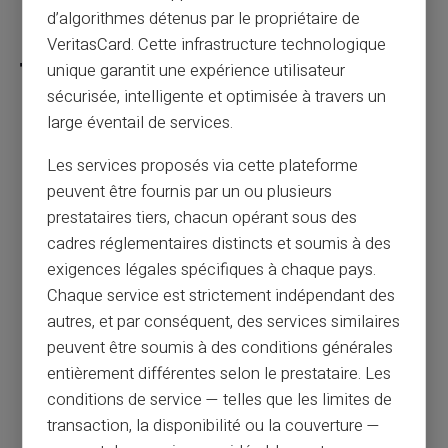
d’algorithmes détenus par le propriétaire de
Partager cet article
VeritasCard. Cette infrastructure technologique
unique garantit une expérience utilisateur
sécurisée, intelligente et optimisée à travers un
large éventail de services.
Voyages et réservations en ligne : comment
Les services proposés via cette plateforme
éviter les fausses agences et arnaques aux
peuvent être fournis par un ou plusieurs
billets ?
prestataires tiers, chacun opérant sous des
cadres réglementaires distincts et soumis à des
Article précédent
exigences légales spécifiques à chaque pays.
Chaque service est strictement indépendant des
autres, et par conséquent, des services similaires
Je suis FICP, interdit bancaire, puis-je
peuvent être soumis à des conditions générales
obtenir une carte de paiement prépayée ?
entièrement différentes selon le prestataire. Les
conditions de service — telles que les limites de
Article suivant
transaction, la disponibilité ou la couverture —