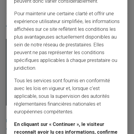
peuvent donc varier considérablement.
Pour maintenir une certaine clarté et offrir une
expérience utilisateur simplifiée, les informations
Articles similaires
affichées sur ce site reflètent les conditions les
plus avantageuses actuellement disponibles au
sein de notre réseau de prestataires. Elles
peuvent ne pas représenter les conditions
spécifiques applicables à chaque prestataire ou
juridiction.
Tous les services sont fournis en conformité
avec les lois en vigueur et, lorsque c’est
applicable, sous la supervision des autorités
réglementaires financières nationales et
européennes compétentes.
03/08/2026
Veritas
Carte prépayée
Une carte bancaire gratuite sans compte, ça
En cliquant sur « Continuer », le visiteur
existe ?
reconnaît avoir lu ces informations, confirme