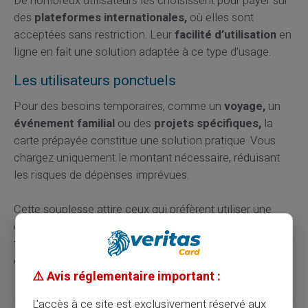
De nombreux utilisateurs les choisissent pour payer sur
des
plateformes internationales,
où elles sont
acceptées sans restriction. Leur
facilité d’utilisation
en
ligne en fait une solution adaptée à ce type d’usage.
Les utilisateurs ponctuels
Pour des besoins temporaires, comme un
voyage,
un
événement familial
ou des
projets spécifiques,
la
carte prépayée constitue une solution pratique. Vous
chargez uniquement le montant nécessaire, réduisant
les risques de dépenses imprévues.
Cette souplesse attire ceux qui préfèrent utiliser une
carte différente de leur compte principal. Les frais sont
transparents et maîtrisés, favorisant une utilisation
ciblée selon vos besoins.
⚠️ Avis réglementaire important :
L'accès à ce site est exclusivement réservé aux