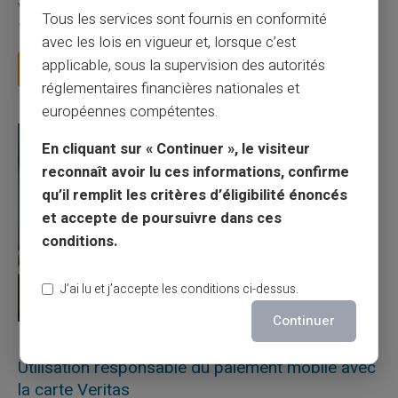
Vous avez tapé cette recherche parce que votre banque vous
Tous les services sont fournis en conformité
facture 50 € par an pour une carte que vo...
avec les lois en vigueur et, lorsque c’est
applicable, sous la supervision des autorités
Lire la suite
réglementaires financières nationales et
européennes compétentes.
En cliquant sur « Continuer », le visiteur
reconnaît avoir lu ces informations, confirme
qu’il remplit les critères d’éligibilité énoncés
et accepte de poursuivre dans ces
conditions.
J’ai lu et j’accepte les conditions ci-dessus.
Continuer
27/07/2026
Veritas
Carte prépayée
Utilisation responsable du paiement mobile avec
la carte Veritas