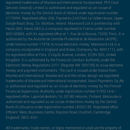
registered trademarks of Mastercard International Incorporated. PFS Card
Services (Ireland) Limited is authorized and regulated as an issuer of
electronic money by the Central Bank of Ireland under registration number
C175999. Registered office: EML Payments,2nd Floor La Vallee House, Upper
Dargle Road, Bray, Co. Wicklow, Ireland. Moorwand Ltd in partnership with
Heuro SAS. Heuro SAS is a company registered in France under number
833165863, with its registered office at 1, Rue de la Bourse, 75002 Paris. It is
authorised by the Autorité de Contrôle Prudentiel et de Résolution (ACPR),
under licence number 17478, to issue electronic money. Moorwand Ltd is a
company incorporated in England and Wales (Company No. 8491211), with
its registered office at Fora, 3 Lloyds Avenue, London, EC3N 3DS, United
Kingdom. It is authorised by the Financial Conduct Authority under the
Electronic Money Regulations 2011 (Register Ref: 900709) to issue electronic
money and payment instruments. The card is issued under licence from
Mastercard International. Mastercard and the circles design are registered
trademarks of Mastercard International Incorporated. Narvi Payments Oy Ab
is authorized and regulated as an issuer of electronic money by the Finnish
Financial Supervisory Authority under registration number 3190214-6—
registered office: Lapinlahdenkatu 16, 00180 Helsinki, Finland. Monavate is
authorized and regulated as an issuer of electronic money by the Central
Bank of Lithuania under registration number LB002139. Registered office:
Officers' Mess Business Centre, Royston Road, Duxford, Cambridge,
England, CB22 4QH.
All trademarks, trade names, or logos mentioned or used are the property of