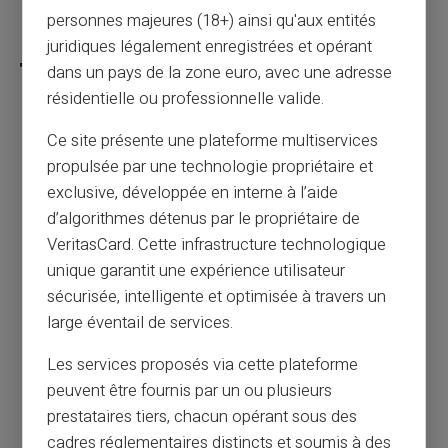
personnes majeures (18+) ainsi qu'aux entités
Partager cet article
juridiques légalement enregistrées et opérant
dans un pays de la zone euro, avec une adresse
résidentielle ou professionnelle valide.
Ce site présente une plateforme multiservices
Voyages et réservations en ligne : comment
propulsée par une technologie propriétaire et
éviter les fausses agences et arnaques aux
billets ?
exclusive, développée en interne à l’aide
d’algorithmes détenus par le propriétaire de
VeritasCard. Cette infrastructure technologique
Article précédent
unique garantit une expérience utilisateur
sécurisée, intelligente et optimisée à travers un
large éventail de services.
Je suis FICP, interdit bancaire, puis-je
obtenir une carte de paiement prépayée ?
Les services proposés via cette plateforme
peuvent être fournis par un ou plusieurs
prestataires tiers, chacun opérant sous des
Article suivant
cadres réglementaires distincts et soumis à des