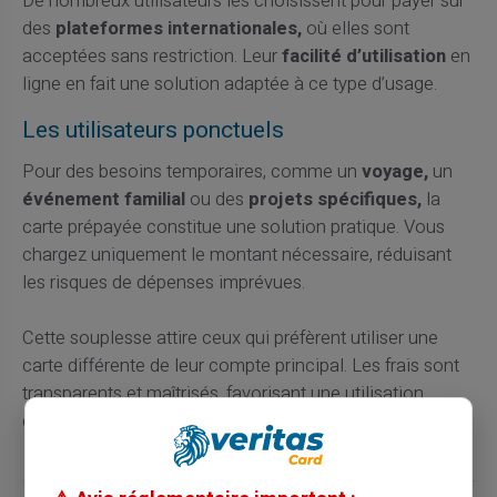
De nombreux utilisateurs les choisissent pour payer sur
des
plateformes internationales,
où elles sont
acceptées sans restriction. Leur
facilité d’utilisation
en
ligne en fait une solution adaptée à ce type d’usage.
Les utilisateurs ponctuels
Pour des besoins temporaires, comme un
voyage,
un
événement familial
ou des
projets spécifiques,
la
carte prépayée constitue une solution pratique. Vous
chargez uniquement le montant nécessaire, réduisant
les risques de dépenses imprévues.
Cette souplesse attire ceux qui préfèrent utiliser une
carte différente de leur compte principal. Les frais sont
transparents et maîtrisés, favorisant une utilisation
ciblée selon vos besoins.