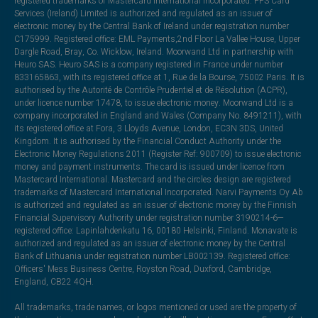
registered trademarks of Mastercard International Incorporated. PFS Card
Services (Ireland) Limited is authorized and regulated as an issuer of
electronic money by the Central Bank of Ireland under registration number
C175999. Registered office: EML Payments,2nd Floor La Vallee House, Upper
Dargle Road, Bray, Co. Wicklow, Ireland. Moorwand Ltd in partnership with
Heuro SAS. Heuro SAS is a company registered in France under number
833165863, with its registered office at 1, Rue de la Bourse, 75002 Paris. It is
authorised by the Autorité de Contrôle Prudentiel et de Résolution (ACPR),
under licence number 17478, to issue electronic money. Moorwand Ltd is a
company incorporated in England and Wales (Company No. 8491211), with
its registered office at Fora, 3 Lloyds Avenue, London, EC3N 3DS, United
Kingdom. It is authorised by the Financial Conduct Authority under the
Electronic Money Regulations 2011 (Register Ref: 900709) to issue electronic
money and payment instruments. The card is issued under licence from
Mastercard International. Mastercard and the circles design are registered
trademarks of Mastercard International Incorporated. Narvi Payments Oy Ab
is authorized and regulated as an issuer of electronic money by the Finnish
Financial Supervisory Authority under registration number 3190214-6—
registered office: Lapinlahdenkatu 16, 00180 Helsinki, Finland. Monavate is
authorized and regulated as an issuer of electronic money by the Central
Bank of Lithuania under registration number LB002139. Registered office:
Officers' Mess Business Centre, Royston Road, Duxford, Cambridge,
England, CB22 4QH.
All trademarks, trade names, or logos mentioned or used are the property of