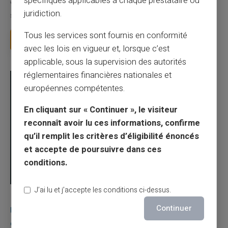
spécifiques applicables à chaque prestataire ou
Votre employeur vous demande votre RIB pour verser votre
juridiction.
salaire. La CAF vous demande votre IBAN pou...
Tous les services sont fournis en conformité
Lire la suite
avec les lois en vigueur et, lorsque c’est
applicable, sous la supervision des autorités
réglementaires financières nationales et
européennes compétentes.
En cliquant sur « Continuer », le visiteur
reconnaît avoir lu ces informations, confirme
qu’il remplit les critères d’éligibilité énoncés
et accepte de poursuivre dans ces
conditions.
J’ai lu et j’accepte les conditions ci-dessus.
03/08/2026
Veritas
Carte prépayée
Continuer
Une carte bancaire gratuite sans compte, ça
existe ?