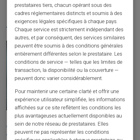
prestataires tiers, chacun opérant sous des
cadres réglementaires distincts et soumis à des
exigences légales spécifiques à chaque pays.
Articles similaires
Chaque service est strictement indépendant des
autres, et par conséquent, des services similaires
peuvent être soumis à des conditions générales
entièrement différentes selon le prestataire. Les
conditions de service — telles que les limites de
transaction, la disponibilité ou la couverture —
peuvent donc varier considérablement.
Pour maintenir une certaine clarté et offrir une
expérience utilisateur simplifiée, les informations
affichées sur ce site reflètent les conditions les
plus avantageuses actuellement disponibles au
10/08/2026
Veritas
Carte prépayée
sein de notre réseau de prestataires. Elles
Quelle est la différence entre un RIB et un IBAN
peuvent ne pas représenter les conditions
en France ?