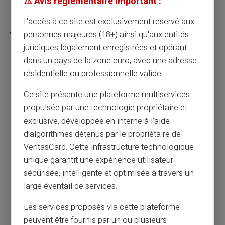
⚠️ Avis réglementaire important :
Partager cet article
L'accès à ce site est exclusivement réservé aux
personnes majeures (18+) ainsi qu'aux entités
juridiques légalement enregistrées et opérant
dans un pays de la zone euro, avec une adresse
Voyages et réservations en ligne : comment
résidentielle ou professionnelle valide.
éviter les fausses agences et arnaques aux
Ce site présente une plateforme multiservices
billets ?
propulsée par une technologie propriétaire et
exclusive, développée en interne à l’aide
Article précédent
d’algorithmes détenus par le propriétaire de
VeritasCard. Cette infrastructure technologique
unique garantit une expérience utilisateur
Je suis FICP, interdit bancaire, puis-je
sécurisée, intelligente et optimisée à travers un
obtenir une carte de paiement prépayée ?
large éventail de services.
Les services proposés via cette plateforme
Article suivant
peuvent être fournis par un ou plusieurs