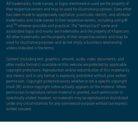
All trademarks, trade names, or logos mentioned or used are the property of
their respective owners and may be used for illustrative purposes. Every effort
has been made to appropriately capitalize, punctuate, identify, and attribute
trademarks and trade names to their respective owners, including using ®
and ™ wherever possible and practical. The “VeritasCard” name and
associated logos and marks are trademarks and the property of Klopercom.
All other trademarks are the property of their respective owners and may be
used for illustrative purposes and do not imply a business relationship
unless indicated in the terms.
Content (including text, graphics, artwork, audio, video, documents, and
other media formats) available on this website are protected by applicable
copyright protections. Reproduction and/or redistribution of this material by
any means and in any format is expressly prohibited without prior written
permission. Copyright protection exists whether or not a specific copyright
mark (©) and/or copyright notice actually appears on the material. Where
permission to reproduce certain material is granted, such permission is
specifically stated; however, no materials may be reproduced or distributed
under any circumstances for any commercial purpose without our express
written consent.