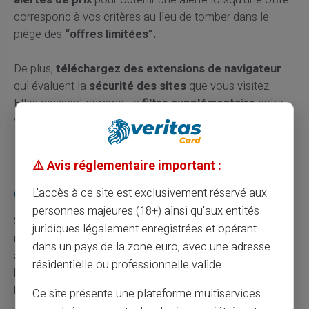
correspond à vos critères au lieu de tomber dans le
piège des
“offres limitées”.
De plus,
téléchargez des extensions de navigateur
qui évaluent la
sécurité des sites
que vous visitez.
Elles agissent comme un
filtre supplémentaire
entre
vous et les
arnaques potentielles.
Les recours possibles en cas de problème
⚠️ Avis réglementaire important :
L'accès à ce site est exclusivement réservé aux
Où chercher de l'aide après une escroquerie ?
personnes majeures (18+) ainsi qu'aux entités
Se retrouver
victime d'une escroquerie
est
juridiques légalement enregistrées et opérant
malheureusement toujours une possibilité. Dans ce cas,
dans un pays de la zone euro, avec une adresse
agir vite est crucial.
Contactez immédiatement votre
résidentielle ou professionnelle valide.
banque ou l’émetteur de votre carte
pour
contester
le paiement.
Ce site présente une plateforme multiservices