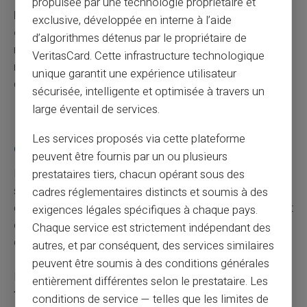
propulsée par une technologie propriétaire et
Déposez une plainte auprès des autorités
exclusive, développée en interne à l’aide
compétentes
pour contribuer à endiguer ces pratiques
d’algorithmes détenus par le propriétaire de
malhonnêtes. Cela augmente les chances de
VeritasCard. Cette infrastructure technologique
récupération et empêche d’autres voyageurs de tomber
unique garantit une expérience utilisateur
dans le même piège.
sécurisée, intelligente et optimisée à travers un
large éventail de services.
Réseaux de soutien et associations de
Les services proposés via cette plateforme
consommateurs
peuvent être fournis par un ou plusieurs
Le soutien d'associations de consommateurs
prestataires tiers, chacun opérant sous des
spécialisées peut
s'avérer précieux.
Elles fournissent
cadres réglementaires distincts et soumis à des
conseils et assistance dans le
traitement des litiges
et
exigences légales spécifiques à chaque pays.
engagent des actions collectives pour défendre les
Chaque service est strictement indépendant des
droits des consommateurs.
autres, et par conséquent, des services similaires
peuvent être soumis à des conditions générales
N'oubliez pas que rester informé des
dernières
entièrement différentes selon le prestataire. Les
tendances et techniques utilisées par les
conditions de service — telles que les limites de