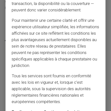
cybercriminels
est votre
meilleur atout
contre ces
transaction, la disponibilité ou la couverture —
menaces omniprésentes.
peuvent donc varier considérablement.
Pour maintenir une certaine clarté et offrir une
expérience utilisateur simplifiée, les informations
Partager cet article
affichées sur ce site reflètent les conditions les
plus avantageuses actuellement disponibles au
sein de notre réseau de prestataires. Elles
peuvent ne pas représenter les conditions
spécifiques applicables à chaque prestataire ou
Jeux en ligne et applications mobiles :
juridiction.
comment éviter les prélèvements cachés ?
Tous les services sont fournis en conformité
Article précédent
avec les lois en vigueur et, lorsque c’est
applicable, sous la supervision des autorités
réglementaires financières nationales et
Qui peut acheter une carte de paiement
européennes compétentes.
rechargeable ?