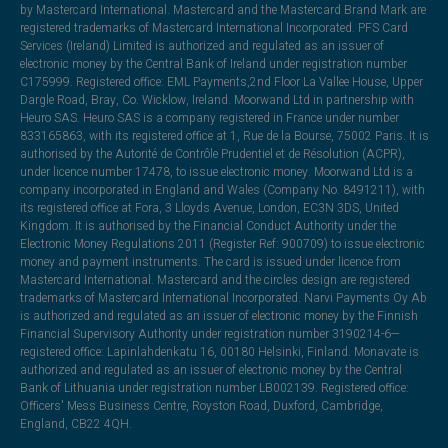
by Mastercard International. Mastercard and the Mastercard Brand Mark are
registered trademarks of Mastercard International Incorporated. PFS Card
Services (Ireland) Limited is authorized and regulated as an issuer of
electronic money by the Central Bank of Ireland under registration number
C175999. Registered office: EML Payments,2nd Floor La Vallee House, Upper
Dargle Road, Bray, Co. Wicklow, Ireland. Moorwand Ltd in partnership with
Heuro SAS. Heuro SAS is a company registered in France under number
833165863, with its registered office at 1, Rue de la Bourse, 75002 Paris. It is
authorised by the Autorité de Contrôle Prudentiel et de Résolution (ACPR),
under licence number 17478, to issue electronic money. Moorwand Ltd is a
company incorporated in England and Wales (Company No. 8491211), with
its registered office at Fora, 3 Lloyds Avenue, London, EC3N 3DS, United
Kingdom. It is authorised by the Financial Conduct Authority under the
Electronic Money Regulations 2011 (Register Ref: 900709) to issue electronic
money and payment instruments. The card is issued under licence from
Mastercard International. Mastercard and the circles design are registered
trademarks of Mastercard International Incorporated. Narvi Payments Oy Ab
is authorized and regulated as an issuer of electronic money by the Finnish
Financial Supervisory Authority under registration number 3190214-6—
registered office: Lapinlahdenkatu 16, 00180 Helsinki, Finland. Monavate is
authorized and regulated as an issuer of electronic money by the Central
Bank of Lithuania under registration number LB002139. Registered office:
Officers' Mess Business Centre, Royston Road, Duxford, Cambridge,
England, CB22 4QH.