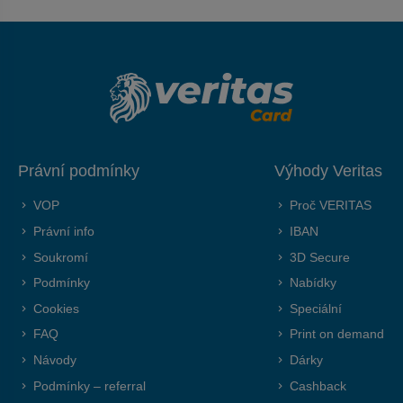
Právní podmínky
Výhody Veritas
VOP
Proč VERITAS
Právní info
IBAN
Soukromí
3D Secure
Podmínky
Nabídky
Cookies
Speciální
FAQ
Print on demand
Návody
Dárky
Podmínky – referral
Cashback