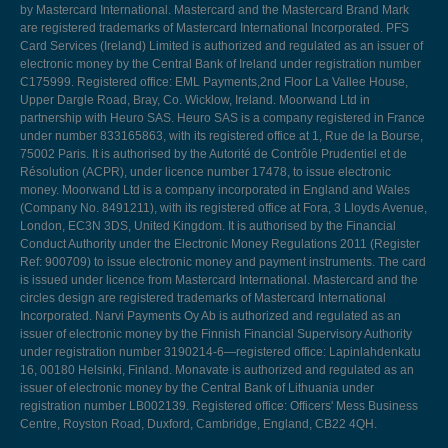
by Mastercard International. Mastercard and the Mastercard Brand Mark
are registered trademarks of Mastercard International Incorporated. PFS
Card Services (Ireland) Limited is authorized and regulated as an issuer of
electronic money by the Central Bank of Ireland under registration number
C175999. Registered office: EML Payments,2nd Floor La Vallee House,
Upper Dargle Road, Bray, Co. Wicklow, Ireland. Moorwand Ltd in
partnership with Heuro SAS. Heuro SAS is a company registered in France
under number 833165863, with its registered office at 1, Rue de la Bourse,
75002 Paris. It is authorised by the Autorité de Contrôle Prudentiel et de
Résolution (ACPR), under licence number 17478, to issue electronic
money. Moorwand Ltd is a company incorporated in England and Wales
(Company No. 8491211), with its registered office at Fora, 3 Lloyds Avenue,
London, EC3N 3DS, United Kingdom. It is authorised by the Financial
Conduct Authority under the Electronic Money Regulations 2011 (Register
Ref: 900709) to issue electronic money and payment instruments. The card
is issued under licence from Mastercard International. Mastercard and the
circles design are registered trademarks of Mastercard International
Incorporated. Narvi Payments Oy Ab is authorized and regulated as an
issuer of electronic money by the Finnish Financial Supervisory Authority
under registration number 3190214-6—registered office: Lapinlahdenkatu
16, 00180 Helsinki, Finland. Monavate is authorized and regulated as an
issuer of electronic money by the Central Bank of Lithuania under
registration number LB002139. Registered office: Officers' Mess Business
Centre, Royston Road, Duxford, Cambridge, England, CB22 4QH.