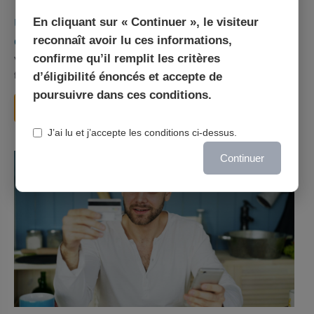
03/08/2026
Veritas
Carte prépayée
En cliquant sur « Continuer », le visiteur
Une carte bancaire gratuite sans compte, ça
reconnaît avoir lu ces informations,
existe ?
confirme qu’il remplit les critères
Vous avez tapé cette recherche parce que votre banque vous
facture 50 € par an pour une carte que vo...
d’éligibilité énoncés et accepte de
poursuivre dans ces conditions.
Lire la suite
J’ai lu et j’accepte les conditions ci-dessus.
Continuer