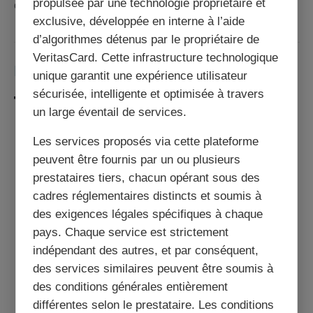
propulsée par une technologie propriétaire et
ciblée selon vos besoins.
exclusive, développée en interne à l’aide
d’algorithmes détenus par le propriétaire de
VeritasCard. Cette infrastructure technologique
Partager cet article
unique garantit une expérience utilisateur
sécurisée, intelligente et optimisée à travers
un large éventail de services.
Les services proposés via cette plateforme
Voyages et réservations en ligne :
peuvent être fournis par un ou plusieurs
comment éviter les fausses agences et
prestataires tiers, chacun opérant sous des
arnaques aux billets ?
cadres réglementaires distincts et soumis à
des exigences légales spécifiques à chaque
Article précédent
pays. Chaque service est strictement
indépendant des autres, et par conséquent,
des services similaires peuvent être soumis à
Je suis FICP, interdit bancaire, puis-je
des conditions générales entièrement
obtenir une carte de paiement prépayée ?
différentes selon le prestataire. Les conditions