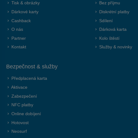
Tisk & obrázky
Bez příjmu
Dárkové karty
Diskrétní platby
Cashback
Sdílení
O nás
Dárková karta
Partner
Kolo štěstí
Kontakt
Služby & novinky
Bezpečnost & služby
Předplacená karta
Aktivace
Zabezpečení
NFC platby
Online dobíjení
Hotovost
Neosurf