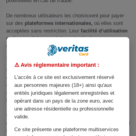
potentielles en cas de fraude.
De nombreux utilisateurs les choisissent pour payer
sur des
plateformes internationales,
où elles sont
acceptées sans restriction. Leur
facilité d’utilisation
en ligne en fait une solution adaptée à ce type
d’usage.
Les utilisateurs ponctuels
⚠️ Avis réglementaire important :
Pour des besoins temporaires, comme un
voyage,
un
L'accès à ce site est exclusivement réservé
événement familial
ou des
projets spécifiques,
la
aux personnes majeures (18+) ainsi qu'aux
carte prépayée constitue une solution pratique. Vous
chargez uniquement le montant nécessaire, réduisant
entités juridiques légalement enregistrées et
les risques de dépenses imprévues.
opérant dans un pays de la zone euro, avec
une adresse résidentielle ou professionnelle
Cette souplesse attire ceux qui préfèrent utiliser une
valide.
carte différente de leur compte principal. Les frais sont
Ce site présente une plateforme multiservices
transparents et maîtrisés, favorisant une utilisation