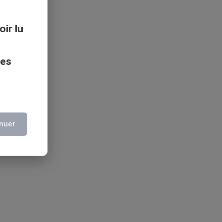
oir lu
ces
nuer