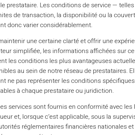
s
permettent aux parents de limiter les
le prestataire. Les conditions de service — telle
transaction peut être suivie en temps réel,
mites de transaction, la disponibilité ou la couve
utilisation des fonds.
nt donc varier considérablement.
aintenir une certaine clarté et offrir une expéri
lancers
ateur simplifiée, les informations affichées sur ce
tent les conditions les plus avantageuses actuel
ne
carte de paiement rechargeable
dissocier les
dépenses professionnelles
ibles au sein de notre réseau de prestataires. El
 une manière rapide de payer les
nt ne pas représenter les conditions spécifiques
e déplacement
sans ouvrir un compte
ables à chaque prestataire ou juridiction.
les services sont fournis en conformité avec les 
ueur et, lorsque c’est applicable, sous la supervi
ser cette carte pour centraliser leurs
utorités réglementaires financières nationales et
ir des transactions. Le tout sans