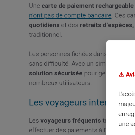
Une
carte de paiement rechargeable
n’ont pas de compte bancaire
. Ces ca
quotidiens
et des
retraits d’espèces,
traditionnel.
Les personnes fichées dans les
insti
sans difficulté. Avec un simple
recha
solution sécurisée
pour gérer vos fina
⚠️ Avi
nombreux utilisateurs.
L'acc
Les voyageurs internatio
majeu
enreg
Les
voyageurs fréquents
trouvent da
une ad
effectuer des paiements à l’étranger.