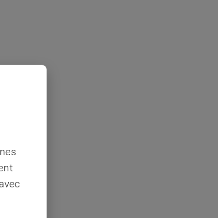
nnes
ent
 avec