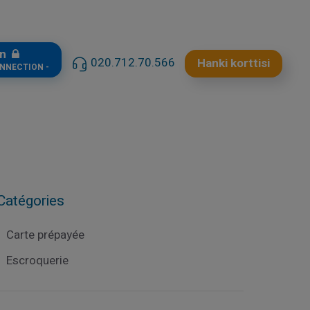
in
020.712.70.566
Hanki korttisi
ONNECTION -
Catégories
Carte prépayée
Escroquerie