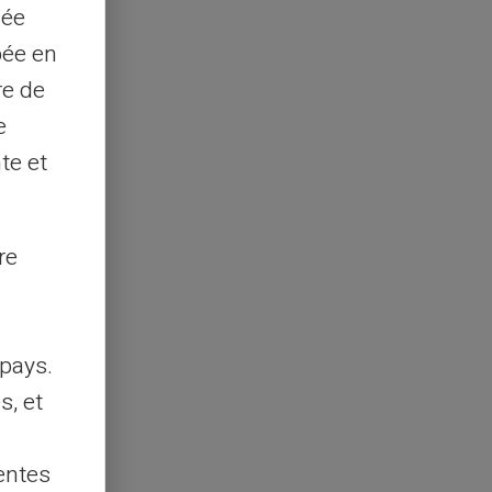
sée
pée en
re de
e
te et
re
pays.
s, et
entes