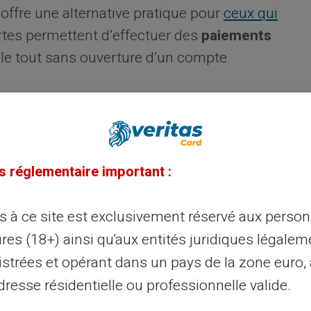
offre une alternative pratique pour
ceux qui
rtes permettent d’effectuer des
paiements
le tout sans ouverture d’un compte
tutions bancaires
peuvent aussi y accéder
rgement
de la carte, vous bénéficiez d’une
nces. Cette liberté de gestion attire de
s réglementaire important :
ès à ce site est exclusivement réservé aux perso
naux
res (18+) ainsi qu'aux entités juridiques légalem
istrées et opérant dans un pays de la zone euro,
ns la
carte prépayée
un outil précieux pour
resse résidentielle ou professionnelle valide.
 Ces cartes sont
acceptées partout
où le