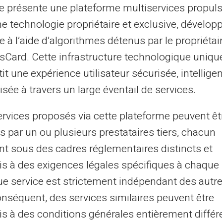
te présente une plateforme multiservices propul
cilite les
transactions internationales
. Vous
gent liquide pendant vos voyages.
ne technologie propriétaire et exclusive, dévelop
e à l’aide d’algorithmes détenus par le propriétai
is de conversion de devises sont souvent
asCard. Cette infrastructure technologique uniqu
it une solution prisée par ceux qui cherchent
it une expérience utilisateur sécurisée, intelligen
.
sée à travers un large éventail de services.
ervices proposés via cette plateforme peuvent êt
ts
s par un ou plusieurs prestataires tiers, chacun
nt sous des cadres réglementaires distincts et
e prépayée
pour responsabiliser leurs
s à des exigences légales spécifiques à chaque 
get.
Ces cartes offrent une manière
re à gérer de l’argent de poche ou à couvrir
e service est strictement indépendant des autre
onséquent, des services similaires peuvent être
s à des conditions générales entièrement différ