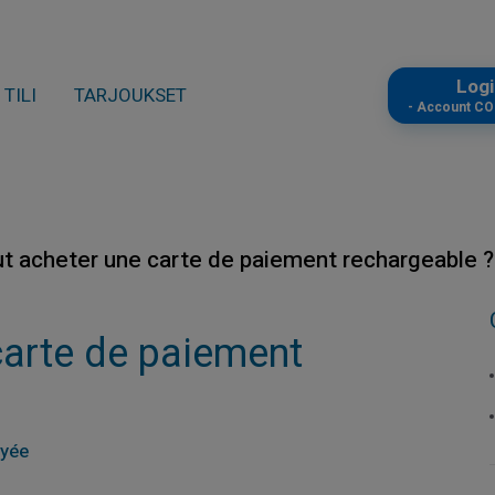
Log
TILI
TARJOUKSET
- Account C
ut acheter une carte de paiement rechargeable ?
carte de paiement
ayée