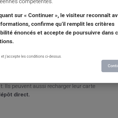
éennes compétentes.
complexes.
quant sur « Continuer », le visiteur reconnaît av
nformations, confirme qu’il remplit les critères
gibilité énoncés et accepte de poursuivre dans 
ion accessible
avec les cartes prépayées.
tions.
 ils peuvent profiter d’un outil pour gérer
 permet de payer leurs
abonnements,
leurs
lu et j’accepte les conditions ci-dessus.
Conti
évite des
surprises financières,
favorisant
t. Ils peuvent aussi recharger leur carte
épôt direct.