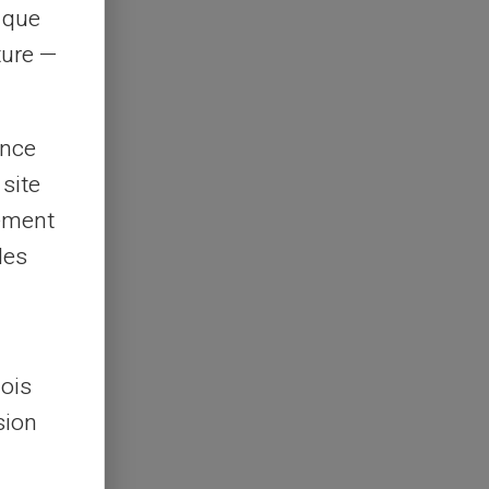
s que
rture —
ence
 site
lement
les
lois
sion