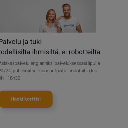
Palvelu ja tuki
todellisilta ihmisiltä, ei robotteilta
Asiakaspalvelu englanniksi palveluksessasi lipulla
24/24, puhelimitse maanantaista lauantaihin klo
9h - 18h30
Hanki korttisi