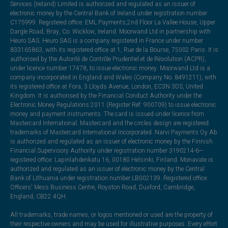
Services (Ireland) Limited is authorized and regulated as an issuer of
electronic money by the Central Bank of Ireland under registration number
C175999. Registered office: EML Payments,2nd Floor La Vallee House, Upper
Dargle Road, Bray, Co. Wicklow, Ireland. Moorwand Ltd in partnership with
Heuro SAS. Heuro SAS is a company registered in France under number
833165863, with its registered office at 1, Rue de la Bourse, 75002 Paris. It is
authorised by the Autorité de Contrôle Prudentiel et de Résolution (ACPR),
under licence number 17478, to issue electronic money. Moorwand Ltd is a
company incorporated in England and Wales (Company No. 8491211), with
its registered office at Fora, 3 Lloyds Avenue, London, EC3N 3DS, United
Kingdom. It is authorised by the Financial Conduct Authority under the
Electronic Money Regulations 2011 (Register Ref: 900709) to issue electronic
money and payment instruments. The card is issued under licence from
Mastercard International. Mastercard and the circles design are registered
trademarks of Mastercard International Incorporated. Narvi Payments Oy Ab
is authorized and regulated as an issuer of electronic money by the Finnish
Financial Supervisory Authority under registration number 3190214-6—
registered office: Lapinlahdenkatu 16, 00180 Helsinki, Finland. Monavate is
authorized and regulated as an issuer of electronic money by the Central
Bank of Lithuania under registration number LB002139. Registered office:
Officers' Mess Business Centre, Royston Road, Duxford, Cambridge,
England, CB22 4QH.
All trademarks, trade names, or logos mentioned or used are the property of
their respective owners and may be used for illustrative purposes. Every effort