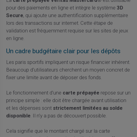
La
carte prépayée Veritas Mastercard®
est utilisable
pour des paiements en ligne et intègre le système
3D
Secure
, qui ajoute une authentification supplémentaire
lors des transactions sur internet. Cette étape de
validation est fréquemment requise sur les sites de jeux
en ligne.
Un cadre budgétaire clair pour les dépôts
Les paris sportifs impliquent un risque financier inhérent.
Beaucoup d'utilisateurs cherchent un moyen concret de
fixer une limite avant de déposer des fonds.
Le fonctionnement d'une
carte prépayée
repose sur un
principe simple : elle doit être chargée avant utilisation
et les dépenses sont
strictement limitées au solde
disponible
. Il n'y a pas de découvert possible.
Cela signifie que le montant chargé sur la carte