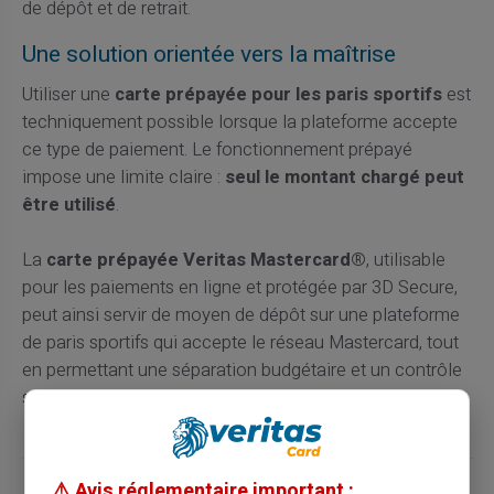
de dépôt et de retrait.
Une solution orientée vers la maîtrise
Utiliser une
carte prépayée pour les paris sportifs
est
techniquement possible lorsque la plateforme accepte
ce type de paiement. Le fonctionnement prépayé
impose une limite claire :
seul le montant chargé peut
être utilisé
.
La
carte prépayée Veritas Mastercard®
, utilisable
pour les paiements en ligne et protégée par 3D Secure,
peut ainsi servir de moyen de dépôt sur une plateforme
de paris sportifs qui accepte le réseau Mastercard, tout
en permettant une séparation budgétaire et un contrôle
strict des dépenses.
⚠️ Avis réglementaire important :