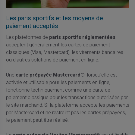
Les paris sportifs et les moyens de
paiement acceptés
Les plateformes de
paris sportifs réglementées
acceptent généralement les cartes de paiement
classiques (Visa, Mastercard), les virements bancaires
ou d'autres solutions de paiement en ligne.
Une
carte prépayée Mastercard®
, lorsqu'elle est
activée et utilisable pour les paiements en ligne,
fonctionne techniquement comme une carte de
paiement classique pour les transactions autorisées par
le site marchand. Si la plateforme accepte les paiements
par Mastercard et ne restreint pas les cartes prépayées,
le paiement peut être réalisé.