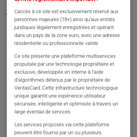
Partager cet article
L'accès à ce site est exclusivement réservé aux
personnes majeures (18+) ainsi qu'aux entités
juridiques légalement enregistrées et opérant
dans un pays de la zone euro, avec une adresse
Revolut met fin au rechargement par
résidentielle ou professionnelle valide.
espèces : ce que change la décision du 9
juillet 2026
Ce site présente une plateforme multiservices
propulsée par une technologie propriétaire et
exclusive, développée en interne à l’aide
Article précédent
d’algorithmes détenus par le propriétaire de
VeritasCard. Cette infrastructure technologique
unique garantit une expérience utilisateur
Pourquoi utiliser une carte prépayée au
casino ?
sécurisée, intelligente et optimisée à travers un
large éventail de services.
Article suivant
Les services proposés via cette plateforme
peuvent être fournis par un ou plusieurs