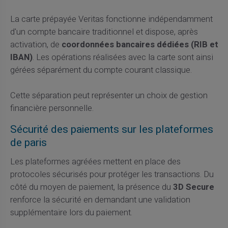
La carte prépayée Veritas fonctionne indépendamment
d'un compte bancaire traditionnel et dispose, après
activation, de
coordonnées bancaires dédiées (RIB et
IBAN)
. Les opérations réalisées avec la carte sont ainsi
gérées séparément du compte courant classique.
Cette séparation peut représenter un choix de gestion
financière personnelle.
Sécurité des paiements sur les plateformes
de paris
Les plateformes agréées mettent en place des
protocoles sécurisés pour protéger les transactions. Du
côté du moyen de paiement, la présence du
3D Secure
renforce la sécurité en demandant une validation
supplémentaire lors du paiement.