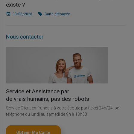
existe ?
03/08/2026
Carte prépayée
Nous contacter
Service et Assistance par
de vrais humains, pas des robots
Service Client en français à votre écoute par ticket 24h/24, par
téléphone du lundi au samedi de 9h à 18h30
Obtenir Ma Carte