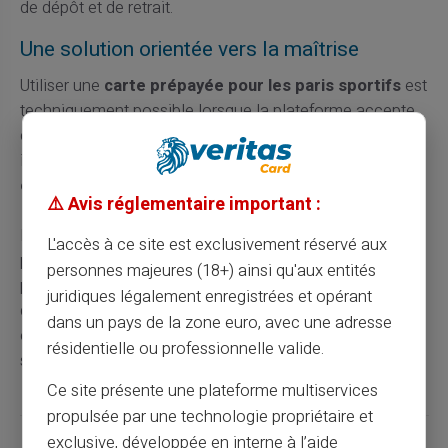
de dépôt et de retrait.
Une solution orientée vers la maîtrise
Utiliser une
carte prépayée pour les paris sportifs
est
techniquement possible lorsque la plateforme accepte
ce type de paiement. Le fonctionnement prépayé
impose une limite claire :
seul le montant chargé peut
être utilisé
.
⚠️ Avis réglementaire important :
La
carte prépayée Veritas Mastercard®
, utilisable
L'accès à ce site est exclusivement réservé aux
pour les paiements en ligne et protégée par 3D Secure,
personnes majeures (18+) ainsi qu'aux entités
peut ainsi servir de moyen de dépôt sur une plateforme
juridiques légalement enregistrées et opérant
de paris sportifs qui accepte le réseau Mastercard, tout
dans un pays de la zone euro, avec une adresse
en permettant une séparation budgétaire et un contrôle
résidentielle ou professionnelle valide.
strict des dépenses.
Ce site présente une plateforme multiservices
propulsée par une technologie propriétaire et
exclusive, développée en interne à l’aide