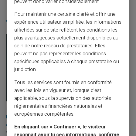
peuvent donc varier considérablement.
Pour maintenir une certaine clarté et offrir une
Articles similaires
expérience utilisateur simplifiée, les informations
affichées sur ce site reflètent les conditions les
plus avantageuses actuellement disponibles au
sein de notre réseau de prestataires. Elles
peuvent ne pas représenter les conditions
spécifiques applicables à chaque prestataire ou
juridiction.
Tous les services sont fournis en conformité
avec les lois en vigueur et, lorsque c’est
applicable, sous la supervision des autorités
réglementaires financières nationales et
03/08/2026
Veritas
Carte prépayée
européennes compétentes.
Une carte bancaire gratuite sans compte, ça
existe ?
En cliquant sur « Continuer », le visiteur
Vous avez tapé cette recherche parce que votre banque vous
reconnaît avoir lu ces informations, confirme