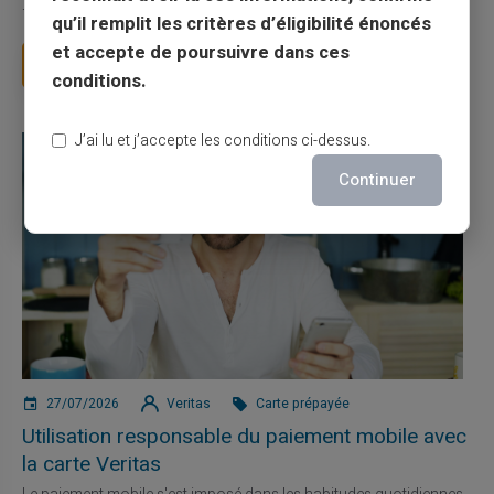
facture 50 € par an pour une carte que vo...
qu’il remplit les critères d’éligibilité énoncés
et accepte de poursuivre dans ces
Lire la suite
conditions.
J’ai lu et j’accepte les conditions ci-dessus.
Continuer
27/07/2026
Veritas
Carte prépayée
Utilisation responsable du paiement mobile avec
la carte Veritas