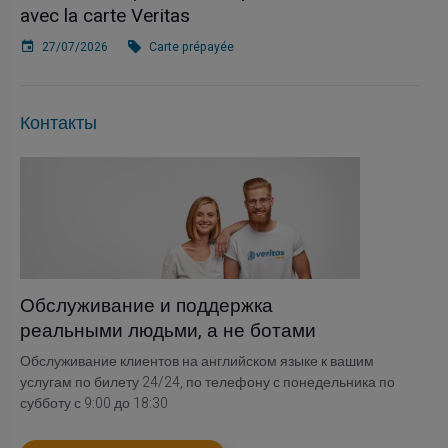
avec la carte Veritas
27/07/2026
Carte prépayée
Контакты
Обслуживание и поддержка
реальными людьми, а не ботами
Обслуживание клиентов на английском языке к вашим
услугам по билету 24/24, по телефону с понедельника по
субботу с 9:00 до 18:30