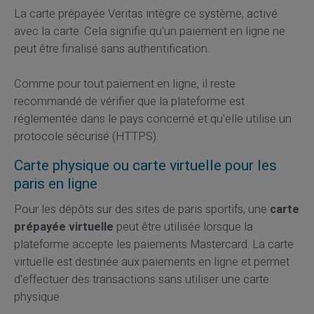
La carte prépayée Veritas intègre ce système, activé
avec la carte. Cela signifie qu'un paiement en ligne ne
peut être finalisé sans authentification.
Comme pour tout paiement en ligne, il reste
recommandé de vérifier que la plateforme est
réglementée dans le pays concerné et qu'elle utilise un
protocole sécurisé (HTTPS).
Carte physique ou carte virtuelle pour les
paris en ligne
Pour les dépôts sur des sites de paris sportifs, une
carte
prépayée virtuelle
peut être utilisée lorsque la
plateforme accepte les paiements Mastercard. La carte
virtuelle est destinée aux paiements en ligne et permet
d'effectuer des transactions sans utiliser une carte
physique.