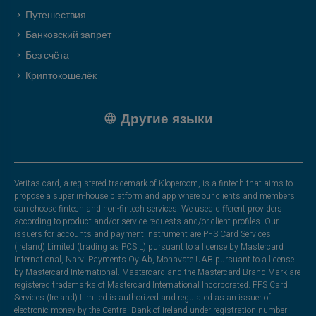
Путешествия
Банковский запрет
Без счёта
Криптокошелёк
Другие языки
Veritas card, a registered trademark of Klopercom, is a fintech that aims to
propose a super in-house platform and app where our clients and members
can choose fintech and non-fintech services. We used different providers
according to product and/or service requests and/or client profiles. Our
issuers for accounts and payment instrument are PFS Card Services
(Ireland) Limited (trading as PCSIL) pursuant to a license by Mastercard
International, Narvi Payments Oy Ab, Monavate UAB pursuant to a license
by Mastercard International. Mastercard and the Mastercard Brand Mark are
registered trademarks of Mastercard International Incorporated. PFS Card
Services (Ireland) Limited is authorized and regulated as an issuer of
electronic money by the Central Bank of Ireland under registration number