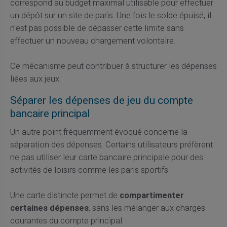
correspond au budget maximal utilisable pour effectuer
un dépôt sur un site de paris. Une fois le solde épuisé, il
n'est pas possible de dépasser cette limite sans
effectuer un nouveau chargement volontaire.
Ce mécanisme peut contribuer à structurer les dépenses
liées aux jeux.
Séparer les dépenses de jeu du compte
bancaire principal
Un autre point fréquemment évoqué concerne la
séparation des dépenses. Certains utilisateurs préfèrent
ne pas utiliser leur carte bancaire principale pour des
activités de loisirs comme les paris sportifs.
Une carte distincte permet de
compartimenter
certaines dépenses
, sans les mélanger aux charges
courantes du compte principal.