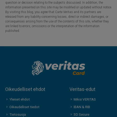
question or decision relating to the subjects discussed. In addition, the
information presented on this site may be modified or updated without notice.
By visiting this blog, you agree that Carte Veritas and its partners are
released from any liability concerning losses, direct or indirect damages, or
consequences arising from the use of the contents of this site, whether they
are linked to errors, omissions or the interpretation of the information
published.
Oikeudelliset ehdot
Veritas-edut
Yleiset ehdot
Miksi VERITAS
Oikeudelliset tiedot
IBAN & RIB
Tietosuoja
3D Secure