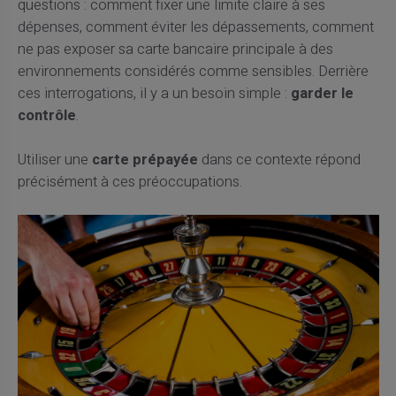
questions : comment fixer une limite claire à ses
dépenses, comment éviter les dépassements, comment
ne pas exposer sa carte bancaire principale à des
environnements considérés comme sensibles. Derrière
ces interrogations, il y a un besoin simple :
garder le
contrôle
.
Utiliser une
carte prépayée
dans ce contexte répond
précisément à ces préoccupations.