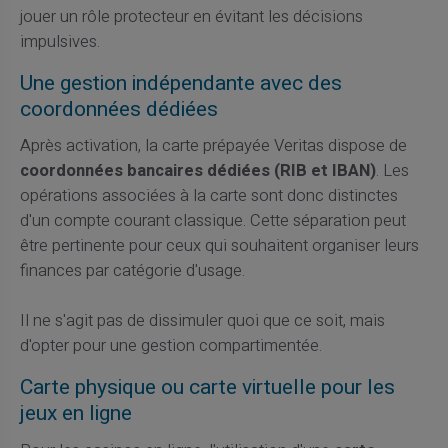
jouer un rôle protecteur en évitant les décisions
impulsives.
Une gestion indépendante avec des
coordonnées dédiées
Après activation, la carte prépayée Veritas dispose de
coordonnées bancaires dédiées (RIB et IBAN)
. Les
opérations associées à la carte sont donc distinctes
d'un compte courant classique. Cette séparation peut
être pertinente pour ceux qui souhaitent organiser leurs
finances par catégorie d'usage.
Il ne s'agit pas de dissimuler quoi que ce soit, mais
d'opter pour une gestion compartimentée.
Carte physique ou carte virtuelle pour les
jeux en ligne