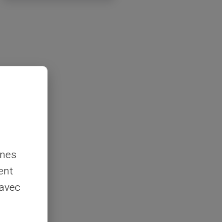
nnes
ent
 avec