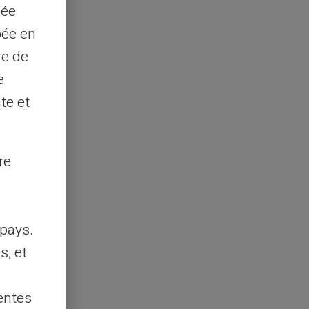
sée
pée en
re de
e
te et
re
pays.
s, et
entes