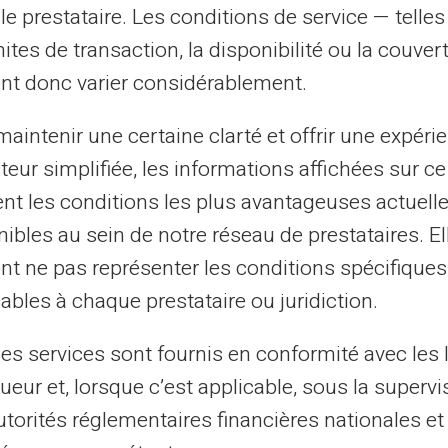
le prestataire. Les conditions de service — telle
tout usage frauduleux ou perte de votre
mites de transaction, la disponibilité ou la couve
nt donc varier considérablement.
n
aintenir une certaine clarté et offrir une expéri
ateur simplifiée, les informations affichées sur ce
lidité
indiquée directement sur le support.
tent les conditions les plus avantageuses actuel
e cesse de fonctionner et nécessite un
ibles au sein de notre réseau de prestataires. El
cette date pour éviter une interruption
nt ne pas représenter les conditions spécifiques
elle carte
sera automatiquement envoyée,
ables à chaque prestataire ou juridiction.
ais.
les services sont fournis en conformité avec les 
ueur et, lorsque c’est applicable, sous la supervi
une continuité dans vos transactions.
utorités réglementaires financières nationales et