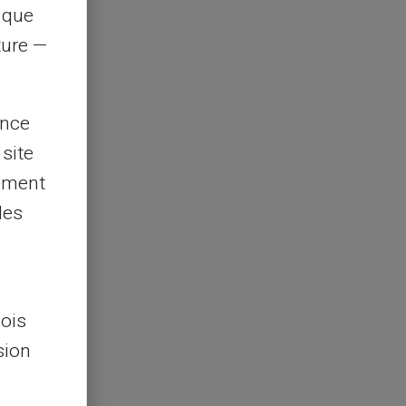
s que
rture —
ence
 site
lement
les
lois
sion