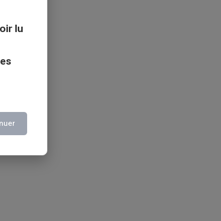
oir lu
ces
nuer