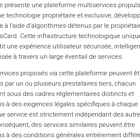
essaire via les options proposées :
te présente une plateforme multiservices propul
ette opération permet de reprendre
ne technologie propriétaire et exclusive, dévelop
arte.
e à l’aide d’algorithmes détenus par le propriétai
asCard. Cette infrastructure technologique uniqu
our éviter toute interruption imprévue lors
it une expérience utilisateur sécurisée, intelligen
sée à travers un large éventail de services.
ervices proposés via cette plateforme peuvent êt
spicion de fraude
s par un ou plusieurs prestataires tiers, chacun
nt sous des cadres réglementaires distincts et
ervices de sécurité
en cas de détection
s à des exigences légales spécifiques à chaque 
 demandé ce blocage volontairement, la
e service est strictement indépendant des autre
idation. Contactez notre équipe pour
vérifier
onséquent, des services similaires peuvent être
ute sécurité.
s à des conditions générales entièrement différ