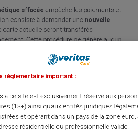
étique effacée
empêche les paiements et
lution consiste à demander une
nouvelle
e carte actuelle seront transférés
acement. Cette procédure ne génère aucun
 un étui pour éviter ce type de
s réglementaire important :
ès à ce site est exclusivement réservé aux perso
sant
res (18+) ainsi qu'aux entités juridiques légalem
istrées et opérant dans un pays de la zone euro,
quement vos transactions. Connectez-
resse résidentielle ou professionnelle valide.
érifier le montant disponible sur votre