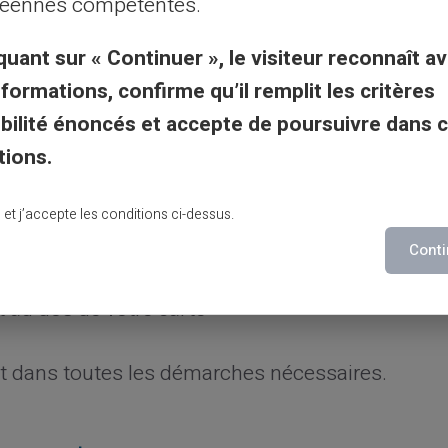
ifié le problème ?
éennes compétentes.
quant sur « Continuer », le visiteur reconnaît av
nformations, confirme qu’il remplit les critères
gibilité énoncés et accepte de poursuivre dans 
ur résoudre tous les problèmes liés à votre
tions.
lusieurs canaux :
lu et j’accepte les conditions ci-dessus.
e et documentée
Conti
ur votre espace client
t au dos de votre carte
 dans toutes les démarches nécessaires.