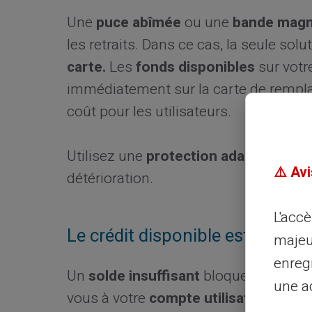
Une
puce abîmée
ou une
bande magn
les retraits. Dans ce cas, la seule so
carte.
Les
fonds disponibles
sur votr
immédiatement sur la carte de rempl
coût pour les utilisateurs.
Utilisez une
protection adaptée
comme
⚠️ Avi
détérioration.
L'acc
Le crédit disponible est insuffi
majeu
enreg
Un
solde insuffisant
bloque automati
une ad
vous à votre
compte utilisateur
pour v