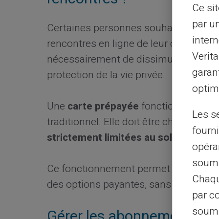
Ce si
par u
Certaines personnes souhaitent simp
intern
rencontres en ligne de leur compte banc
Verit
nécessairement de dissimulation, mais
garant
protection de la vie privée.
optimi
Une
carte prépayée
fonctionne indé
Les s
traditionnel. Elle doit être chargée av
fourni
strictement limitées au solde dispon
opéra
soumi
Ce fonctionnement permet de réserve
Chaqu
des options payantes, sans impacter 
par c
soumi
Gérer les abonnements et