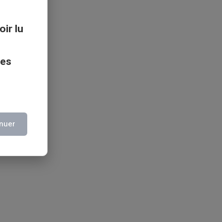
oir lu
ces
nuer