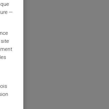
s que
rture —
ence
 site
lement
les
lois
sion