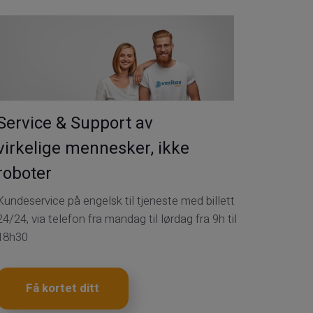
Service & Support av
virkelige mennesker, ikke
roboter
Kundeservice på engelsk til tjeneste med billett
24/24, via telefon fra mandag til lørdag fra 9h til
18h30
Få kortet ditt