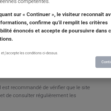
éennes compétentes.
quant sur « Continuer », le visiteur reconnaît av
nformations, confirme qu’il remplit les critères
tres passent par des interfaces sécurisées.
gibilité énoncés et accepte de poursuivre dans 
validation supplémentaire lors de la
tions.
lu et j’accepte les conditions ci-dessus.
ystème d'authentification, activé avec la
Conti
e validation renforce la protection contre
 est recommandé de vérifier que le site
 et de consulter régulièrement les