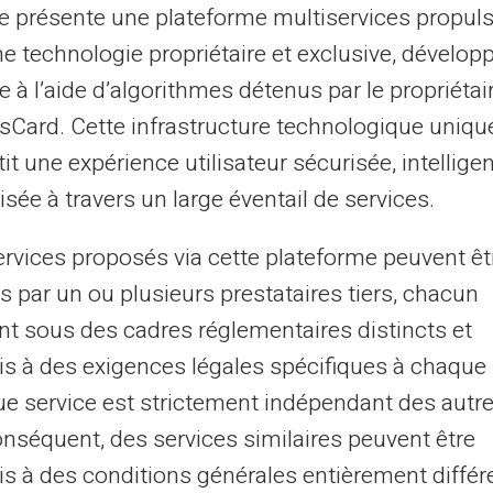
te présente une plateforme multiservices propul
ne technologie propriétaire et exclusive, dévelop
lement séparer leurs dépenses liées aux
e à l’aide d’algorithmes détenus par le propriétai
aire principal. Il ne s'agit pas
asCard. Cette infrastructure technologique uniqu
 plutôt d'organisation financière ou de
it une expérience utilisateur sécurisée, intelligen
sée à travers un large éventail de services.
pendamment d'un compte bancaire
ervices proposés via cette plateforme peuvent êt
ant utilisation et les dépenses sont
s par un ou plusieurs prestataires tiers, chacun
ible
. Il n'y a pas de possibilité de découvert.
nt sous des cadres réglementaires distincts et
s à des exigences légales spécifiques à chaque 
r un budget précis à un abonnement ou à
e service est strictement indépendant des autre
directement le compte courant principal.
onséquent, des services similaires peuvent être
s à des conditions générales entièrement différ
 renouvellements