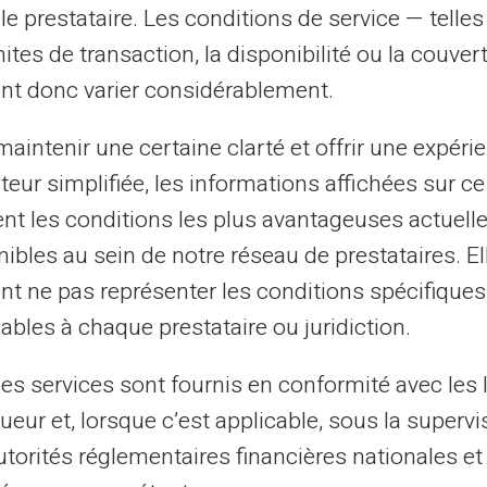
le prestataire. Les conditions de service — telle
mites de transaction, la disponibilité ou la couve
nt donc varier considérablement.
souvent des abonnements mensuels avec
ne carte est enregistrée, un nouveau
aintenir une certaine clarté et offrir une expéri
éance si l'abonnement n'est pas résilié.
ateur simplifiée, les informations affichées sur ce
tent les conditions les plus avantageuses actuel
 ne peut être effectué que si le solde est
ibles au sein de notre réseau de prestataires. El
. Si le montant disponible est inférieur au
nt ne pas représenter les conditions spécifiques
era refusée.
ables à chaque prestataire ou juridiction.
 contrôle supplémentaire pour éviter des
les services sont fournis en conformité avec les 
ueur et, lorsque c’est applicable, sous la supervi
utorités réglementaires financières nationales et
r les plateformes de