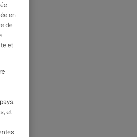
sée
pée en
re de
e
te et
re
pays.
s, et
entes