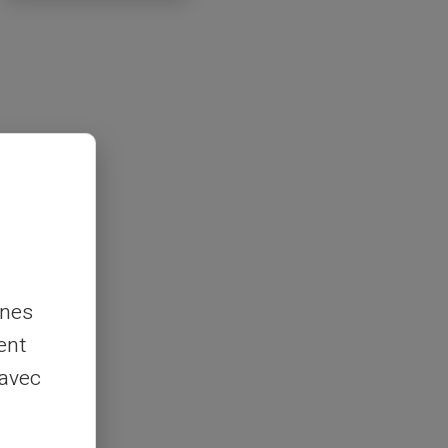
nnes
ent
 avec