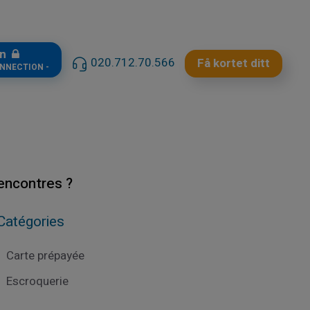
in
020.712.70.566
Få kortet ditt
ONNECTION -
rencontres ?
Catégories
Carte prépayée
Escroquerie