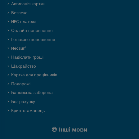
Активація картки
Безпека
NFC-платежі
Онлайн-поповнення
Готівкове поповнення
Neosurf
Надіслати гроші
Шахрайство
Картка для працівників
Подорожі
Банківська заборона
Без рахунку
Криптогаманець
Інші мови