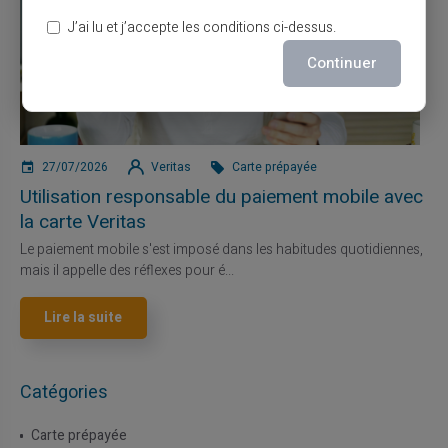
J’ai lu et j’accepte les conditions ci-dessus.
Continuer
27/07/2026
Veritas
Carte prépayée
Utilisation responsable du paiement mobile avec
la carte Veritas
Le paiement mobile s'est imposé dans les habitudes quotidiennes,
mais il appelle des réflexes pour é...
Lire la suite
Catégories
Carte prépayée