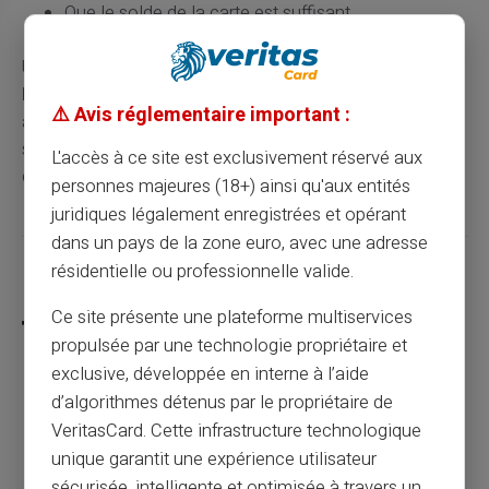
Que le solde de la carte est suffisant
Une
carte prépayée utilisable pour les paiements en
ligne
, limitée au montant chargé et protégée par
⚠️ Avis réglementaire important :
authentification sécurisée, peut donc être utilisée sur un
site de rencontres si celui-ci accepte le réseau
L'accès à ce site est exclusivement réservé aux
correspondant.
personnes majeures (18+) ainsi qu'aux entités
juridiques légalement enregistrées et opérant
dans un pays de la zone euro, avec une adresse
résidentielle ou professionnelle valide.
Partager cet article
Ce site présente une plateforme multiservices
propulsée par une technologie propriétaire et
exclusive, développée en interne à l’aide
d’algorithmes détenus par le propriétaire de
Peut-on ouvrir un compte sans justificatif
VeritasCard. Cette infrastructure technologique
de revenus en 2026 ?
unique garantit une expérience utilisateur
sécurisée, intelligente et optimisée à travers un