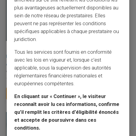
plus avantageuses actuellement disponibles au
sein de notre réseau de prestataires. Elles
peuvent ne pas représenter les conditions
spécifiques applicables à chaque prestataire ou
juridiction.
03/08/2026
Veritas
Carte prépayée
Tous les services sont fournis en conformité
Une carte bancaire gratuite sans compte, ça
avec les lois en vigueur et, lorsque c’est
existe ?
applicable, sous la supervision des autorités
Vous avez tapé cette recherche parce que votre banque vous
réglementaires financières nationales et
facture 50 € par an pour une carte que vo...
européennes compétentes.
Lire la suite
En cliquant sur « Continuer », le visiteur
reconnaît avoir lu ces informations, confirme
qu’il remplit les critères d’éligibilité énoncés
et accepte de poursuivre dans ces
conditions.