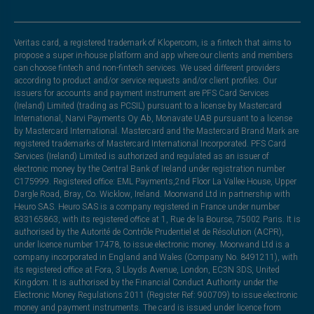
Veritas card, a registered trademark of Klopercom, is a fintech that aims to
propose a super in-house platform and app where our clients and members
can choose fintech and non-fintech services. We used different providers
according to product and/or service requests and/or client profiles. Our
issuers for accounts and payment instrument are PFS Card Services
(Ireland) Limited (trading as PCSIL) pursuant to a license by Mastercard
International, Narvi Payments Oy Ab, Monavate UAB pursuant to a license
by Mastercard International. Mastercard and the Mastercard Brand Mark are
registered trademarks of Mastercard International Incorporated. PFS Card
Services (Ireland) Limited is authorized and regulated as an issuer of
electronic money by the Central Bank of Ireland under registration number
C175999. Registered office: EML Payments,2nd Floor La Vallee House, Upper
Dargle Road, Bray, Co. Wicklow, Ireland. Moorwand Ltd in partnership with
Heuro SAS. Heuro SAS is a company registered in France under number
833165863, with its registered office at 1, Rue de la Bourse, 75002 Paris. It is
authorised by the Autorité de Contrôle Prudentiel et de Résolution (ACPR),
under licence number 17478, to issue electronic money. Moorwand Ltd is a
company incorporated in England and Wales (Company No. 8491211), with
its registered office at Fora, 3 Lloyds Avenue, London, EC3N 3DS, United
Kingdom. It is authorised by the Financial Conduct Authority under the
Electronic Money Regulations 2011 (Register Ref: 900709) to issue electronic
money and payment instruments. The card is issued under licence from