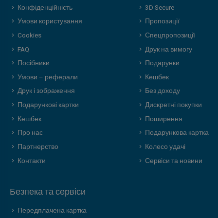
Конфіденційність
3D Secure
Умови користування
Пропозиції
Cookies
Спецпропозиції
FAQ
Друк на вимогу
Посібники
Подарунки
Умови – реферали
Кешбек
Друк і зображення
Без доходу
Подарункові картки
Дискретні покупки
Кешбек
Поширення
Про нас
Подарункова картка
Партнерство
Колесо удачі
Контакти
Сервіси та новини
Безпека та сервіси
Передплачена картка