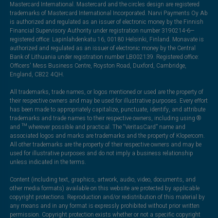
Mastercard International. Mastercard and the circles design are registered
trademarks of Mastercard International Incorporated. Narvi Payments Oy Ab
is authorized and regulated as an issuer of electronic money by the Finnish
Financial Supervisory Authority under registration number 3190214-6—
registered office: Lapinlahdenkatu 16, 00180 Helsinki, Finland. Monavate is
authorized and regulated as an issuer of electronic money by the Central
Bank of Lithuania under registration number LB002139. Registered office:
Officers' Mess Business Centre, Royston Road, Duxford, Cambridge,
England, CB22 4QH.
All trademarks, trade names, or logos mentioned or used are the property of
their respective owners and may be used for illustrative purposes. Every effort
has been made to appropriately capitalize, punctuate, identify, and attribute
trademarks and trade names to their respective owners, including using ®
and ™ wherever possible and practical. The “VeritasCard” name and
associated logos and marks are trademarks and the property of Klopercom.
All other trademarks are the property of their respective owners and may be
used for illustrative purposes and do not imply a business relationship
unless indicated in the terms.
Content (including text, graphics, artwork, audio, video, documents, and
other media formats) available on this website are protected by applicable
copyright protections. Reproduction and/or redistribution of this material by
any means and in any format is expressly prohibited without prior written
permission. Copyright protection exists whether or not a specific copyright