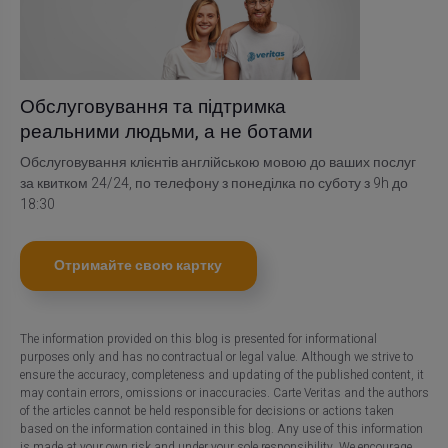
Обслуговування та підтримка
реальними людьми, а не ботами
Обслуговування клієнтів англійською мовою до ваших послуг
за квитком 24/24, по телефону з понеділка по суботу з 9h до
18:30
Отримайте свою картку
The information provided on this blog is presented for informational
purposes only and has no contractual or legal value. Although we strive to
ensure the accuracy, completeness and updating of the published content, it
may contain errors, omissions or inaccuracies. Carte Veritas and the authors
of the articles cannot be held responsible for decisions or actions taken
based on the information contained in this blog. Any use of this information
is made at your own risk and under your sole responsibility. We encourage