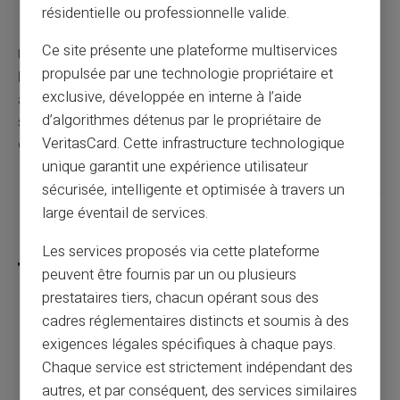
Que le solde de la carte est suffisant
résidentielle ou professionnelle valide.
Ce site présente une plateforme multiservices
Une
carte prépayée utilisable pour les paiements en
propulsée par une technologie propriétaire et
ligne
, limitée au montant chargé et protégée par
exclusive, développée en interne à l’aide
authentification sécurisée, peut donc être utilisée sur un
d’algorithmes détenus par le propriétaire de
site de rencontres si celui-ci accepte le réseau
VeritasCard. Cette infrastructure technologique
correspondant.
unique garantit une expérience utilisateur
sécurisée, intelligente et optimisée à travers un
large éventail de services.
Partager cet article
Les services proposés via cette plateforme
peuvent être fournis par un ou plusieurs
prestataires tiers, chacun opérant sous des
cadres réglementaires distincts et soumis à des
Peut-on ouvrir un compte sans justificatif
exigences légales spécifiques à chaque pays.
de revenus en 2026 ?
Chaque service est strictement indépendant des
autres, et par conséquent, des services similaires