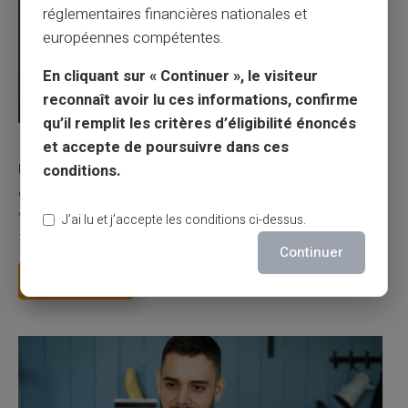
réglementaires financières nationales et
européennes compétentes.
En cliquant sur « Continuer », le visiteur
reconnaît avoir lu ces informations, confirme
qu’il remplit les critères d’éligibilité énoncés
03/08/2026
Veritas
Carte prépayée
et accepte de poursuivre dans ces
Une carte bancaire gratuite sans compte, ça
conditions.
existe ?
Vous avez tapé cette recherche parce que votre banque vous
J’ai lu et j’accepte les conditions ci-dessus.
facture 50 € par an pour une carte que vo...
Continuer
Lire la suite