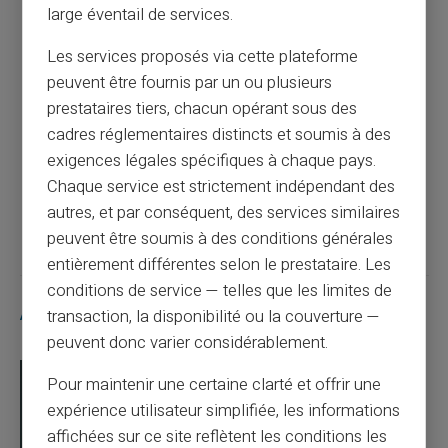
Article précédent
large éventail de services.
Les services proposés via cette plateforme
peuvent être fournis par un ou plusieurs
Revolut met fin au rechargement par
prestataires tiers, chacun opérant sous des
espèces : ce que change la décision du 9
cadres réglementaires distincts et soumis à des
juillet 2026
exigences légales spécifiques à chaque pays.
Chaque service est strictement indépendant des
Article suivant
autres, et par conséquent, des services similaires
peuvent être soumis à des conditions générales
entièrement différentes selon le prestataire. Les
conditions de service — telles que les limites de
Articles similaires
transaction, la disponibilité ou la couverture —
peuvent donc varier considérablement.
Pour maintenir une certaine clarté et offrir une
expérience utilisateur simplifiée, les informations
affichées sur ce site reflètent les conditions les