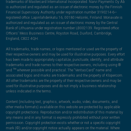
trademarks of Mastercard International Incorporated. Narvi Payments Oy Ab
is authorized and regulated as an issuer of electronic money by the Finnish
Financial Supervisory Authority under registration number 3190214-6—
registered office: Lapinlahdenkatu 16, 00180 Helsinki, Finland. Monavate is
authorized and regulated as an issuer of electronic money by the Central
Bank of Lithuania under registration number LB002139. Registered office:
Officers' Mess Business Centre, Royston Road, Duxford, Cambridge,
England, CB22 4QH.
All trademarks, trade names, or logos mentioned or used are the property of
their respective owners and may be used for illustrative purposes. Every effort
has been made to appropriately capitalize, punctuate, identify, and attribute
trademarks and trade names to their respective owners, including using ®
and ™ wherever possible and practical. The “VeritasCard” name and
associated logos and marks are trademarks and the property of Klopercom.
All other trademarks are the property of their respective owners and may be
used for illustrative purposes and do not imply a business relationship
unless indicated in the terms.
Content (including text, graphics, artwork, audio, video, documents, and
other media formats) available on this website are protected by applicable
copyright protections. Reproduction and/or redistribution of this material by
any means and in any format is expressly prohibited without prior written
permission. Copyright protection exists whether or not a specific copyright
mark (©) and/or copyright notice actually appears on the material. Where