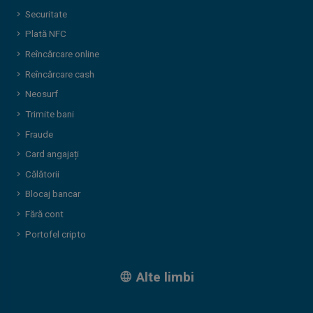
Securitate
Plată NFC
Reîncărcare online
Reîncărcare cash
Neosurf
Trimite bani
Fraude
Card angajați
Călătorii
Blocaj bancar
Fără cont
Portofel cripto
Alte limbi