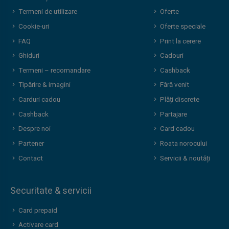
Termeni de utilizare
Oferte
Cookie-uri
Oferte speciale
FAQ
Print la cerere
Ghiduri
Cadouri
Termeni – recomandare
Cashback
Tipărire & imagini
Fără venit
Carduri cadou
Plăți discrete
Cashback
Partajare
Despre noi
Card cadou
Partener
Roata norocului
Contact
Servicii & noutăți
Securitate & servicii
Card prepaid
Activare card