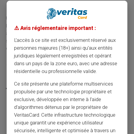
Que le solde de la carte est suffisant
Une
carte prépayée utilisable pour les paiements en
ligne
, limitée au montant chargé et protégée par
⚠️ Avis réglementaire important :
authentification sécurisée, peut donc être utilisée sur un
L'accès à ce site est exclusivement réservé aux
site de rencontres si celui-ci accepte le réseau
personnes majeures (18+) ainsi qu'aux entités
correspondant.
juridiques légalement enregistrées et opérant
dans un pays de la zone euro, avec une adresse
résidentielle ou professionnelle valide.
Partager cet article
Ce site présente une plateforme multiservices
propulsée par une technologie propriétaire et
exclusive, développée en interne à l’aide
d’algorithmes détenus par le propriétaire de
Peut-on ouvrir un compte sans justificatif
VeritasCard. Cette infrastructure technologique
de revenus en 2026 ?
unique garantit une expérience utilisateur
sécurisée, intelligente et optimisée à travers un