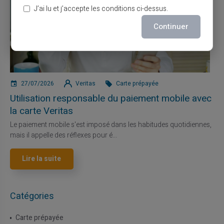
J’ai lu et j’accepte les conditions ci-dessus.
Continuer
27/07/2026
Veritas
Carte prépayée
Utilisation responsable du paiement mobile avec
la carte Veritas
Le paiement mobile s'est imposé dans les habitudes quotidiennes,
mais il appelle des réflexes pour é...
Lire la suite
Catégories
Carte prépayée