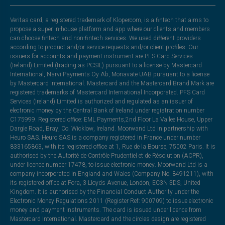
Veritas card, a registered trademark of Klopercom, is a fintech that aims to
propose a super in-house platform and app where our clients and members
can choose fintech and non-fintech services. We used different providers
according to product and/or service requests and/or client profiles. Our
issuers for accounts and payment instrument are PFS Card Services
(Ireland) Limited (trading as PCSIL) pursuant to a license by Mastercard
International, Narvi Payments Oy Ab, Monavate UAB pursuant to a license
by Mastercard International. Mastercard and the Mastercard Brand Mark are
registered trademarks of Mastercard International Incorporated. PFS Card
Services (Ireland) Limited is authorized and regulated as an issuer of
electronic money by the Central Bank of Ireland under registration number
C175999. Registered office: EML Payments,2nd Floor La Vallee House, Upper
Dargle Road, Bray, Co. Wicklow, Ireland. Moorwand Ltd in partnership with
Heuro SAS. Heuro SAS is a company registered in France under number
833165863, with its registered office at 1, Rue de la Bourse, 75002 Paris. It is
authorised by the Autorité de Contrôle Prudentiel et de Résolution (ACPR),
under licence number 17478, to issue electronic money. Moorwand Ltd is a
company incorporated in England and Wales (Company No. 8491211), with
its registered office at Fora, 3 Lloyds Avenue, London, EC3N 3DS, United
Kingdom. It is authorised by the Financial Conduct Authority under the
Electronic Money Regulations 2011 (Register Ref: 900709) to issue electronic
money and payment instruments. The card is issued under licence from
Mastercard International. Mastercard and the circles design are registered