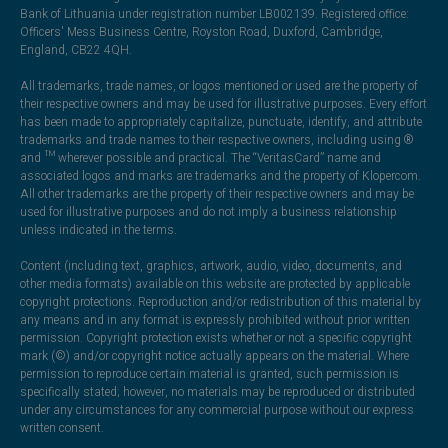
Bank of Lithuania under registration number LB002139. Registered office:
Officers' Mess Business Centre, Royston Road, Duxford, Cambridge,
England, CB22 4QH.
All trademarks, trade names, or logos mentioned or used are the property of
their respective owners and may be used for illustrative purposes. Every effort
has been made to appropriately capitalize, punctuate, identify, and attribute
trademarks and trade names to their respective owners, including using ®
and ™ wherever possible and practical. The “VeritasCard” name and
associated logos and marks are trademarks and the property of Klopercom.
All other trademarks are the property of their respective owners and may be
used for illustrative purposes and do not imply a business relationship
unless indicated in the terms.
Content (including text, graphics, artwork, audio, video, documents, and
other media formats) available on this website are protected by applicable
copyright protections. Reproduction and/or redistribution of this material by
any means and in any format is expressly prohibited without prior written
permission. Copyright protection exists whether or not a specific copyright
mark (©) and/or copyright notice actually appears on the material. Where
permission to reproduce certain material is granted, such permission is
specifically stated; however, no materials may be reproduced or distributed
under any circumstances for any commercial purpose without our express
written consent.