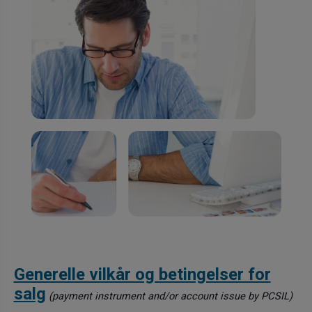
Generelle vilkår og betingelser for
salg
(payment instrument and/or account issue by PCSIL)