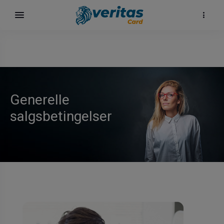
Generelle
salgsbetingelser