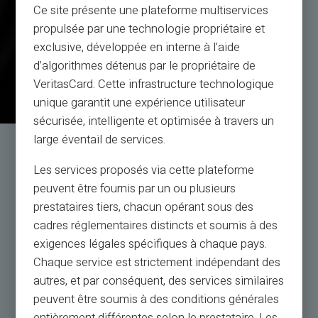
Ce site présente une plateforme multiservices
propulsée par une technologie propriétaire et
exclusive, développée en interne à l’aide
d’algorithmes détenus par le propriétaire de
VeritasCard. Cette infrastructure technologique
unique garantit une expérience utilisateur
sécurisée, intelligente et optimisée à travers un
large éventail de services.
Service og support af
Les services proposés via cette plateforme
rigtige mennesker, ikke bots
peuvent être fournis par un ou plusieurs
prestataires tiers, chacun opérant sous des
Kundeservice på engelsk til din tjeneste med billet
cadres réglementaires distincts et soumis à des
24/24, via
exigences légales spécifiques à chaque pays.
telefon fra mandag til lørdag fra 9h til 18.30
Chaque service est strictement indépendant des
autres, et par conséquent, des services similaires
Kontakt os
peuvent être soumis à des conditions générales
entièrement différentes selon le prestataire. Les