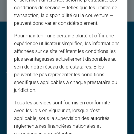
conditions de service — telles que les limites de
transaction, la disponibilité ou la couverture —
peuvent donc varier considérablement.
Pour maintenir une certaine clarté et offrir une
expérience utilisateur simplifiée, les informations
affichées sur ce site reflètent les conditions les
plus avantageuses actuellement disponibles au
sein de notre réseau de prestataires. Elles
Juridiske oplysninger & vilkår
peuvent ne pas représenter les conditions
spécifiques applicables à chaque prestataire ou
Generelle vilkår
juridiction.
Juridisk meddelelse
Privatlivspolitik
Tous les services sont fournis en conformité
Brugsbetingelser
avec les lois en vigueur et, lorsque c’est
Cookiepolitik
applicable, sous la supervision des autorités
FAQ
réglementaires financières nationales et