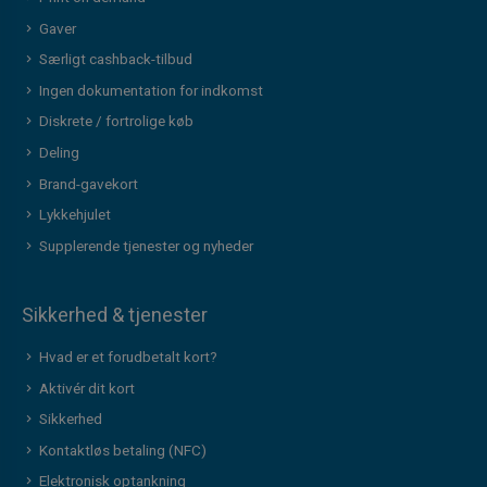
Gaver
Særligt cashback-tilbud
Ingen dokumentation for indkomst
Diskrete / fortrolige køb
Deling
Brand-gavekort
Lykkehjulet
Supplerende tjenester og nyheder
Sikkerhed & tjenester
Hvad er et forudbetalt kort?
Aktivér dit kort
Sikkerhed
Kontaktløs betaling (NFC)
Elektronisk optankning