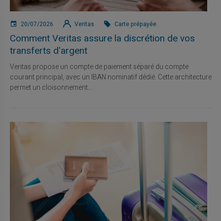
20/07/2026
Veritas
Carte prépayée
Comment Veritas assure la discrétion de vos
transferts d'argent
Veritas propose un compte de paiement séparé du compte
courant principal, avec un IBAN nominatif dédié. Cette architecture
permet un cloisonnement...