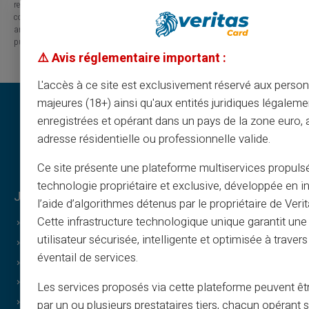
released from any liability concerning losses, direct or indirect damages, or
consequences arising from the use of the contents of this site, whether they
are linked to errors, omissions or the interpretation of the information
published.
⚠️ Avis réglementaire important :
L'accès à ce site est exclusivement réservé aux perso
majeures (18+) ainsi qu'aux entités juridiques légaleme
enregistrées et opérant dans un pays de la zone euro,
adresse résidentielle ou professionnelle valide.
Ce site présente une plateforme multiservices propuls
technologie propriétaire et exclusive, développée en i
Juridiske oplysninger & vilkår
l’aide d’algorithmes détenus par le propriétaire de Veri
Cette infrastructure technologique unique garantit un
Generelle vilkår
utilisateur sécurisée, intelligente et optimisée à travers
Juridisk meddelelse
éventail de services.
Privatlivspolitik
Brugsbetingelser
Les services proposés via cette plateforme peuvent êtr
Cookiepolitik
par un ou plusieurs prestataires tiers, chacun opérant