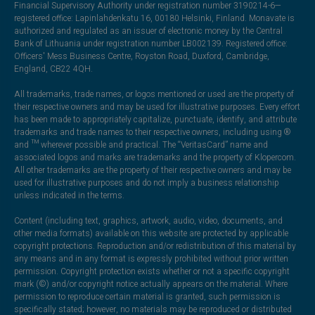
Financial Supervisory Authority under registration number 3190214-6—
registered office: Lapinlahdenkatu 16, 00180 Helsinki, Finland. Monavate is
authorized and regulated as an issuer of electronic money by the Central
Bank of Lithuania under registration number LB002139. Registered office:
Officers' Mess Business Centre, Royston Road, Duxford, Cambridge,
England, CB22 4QH.
All trademarks, trade names, or logos mentioned or used are the property of
their respective owners and may be used for illustrative purposes. Every effort
has been made to appropriately capitalize, punctuate, identify, and attribute
trademarks and trade names to their respective owners, including using ®
and ™ wherever possible and practical. The “VeritasCard” name and
associated logos and marks are trademarks and the property of Klopercom.
All other trademarks are the property of their respective owners and may be
used for illustrative purposes and do not imply a business relationship
unless indicated in the terms.
Content (including text, graphics, artwork, audio, video, documents, and
other media formats) available on this website are protected by applicable
copyright protections. Reproduction and/or redistribution of this material by
any means and in any format is expressly prohibited without prior written
permission. Copyright protection exists whether or not a specific copyright
mark (©) and/or copyright notice actually appears on the material. Where
permission to reproduce certain material is granted, such permission is
specifically stated; however, no materials may be reproduced or distributed