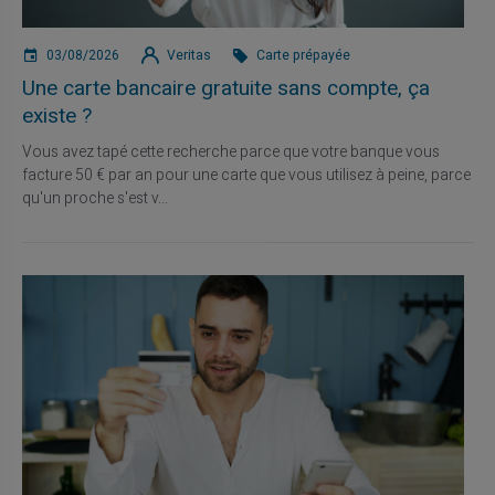
03/08/2026
Veritas
Carte prépayée
Une carte bancaire gratuite sans compte, ça
existe ?
Vous avez tapé cette recherche parce que votre banque vous
facture 50 € par an pour une carte que vous utilisez à peine, parce
qu'un proche s'est v...