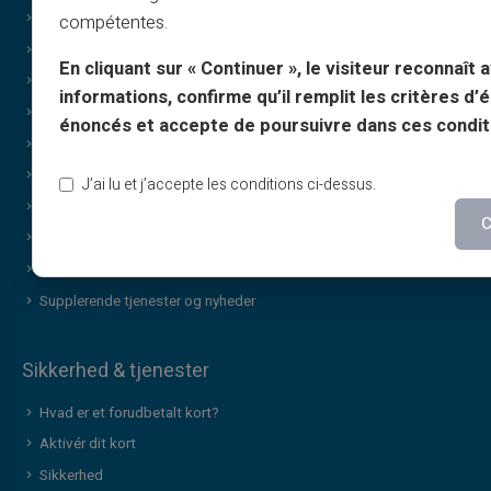
Særlige tilbud
compétentes.
Print on demand
En cliquant sur « Continuer », le visiteur reconnaît a
Gaver
informations, confirme qu’il remplit les critères d’él
Særligt cashback-tilbud
énoncés et accepte de poursuivre dans ces condit
Ingen dokumentation for indkomst
Diskrete / fortrolige køb
J’ai lu et j’accepte les conditions ci-dessus.
Deling
C
Brand-gavekort
Lykkehjulet
Supplerende tjenester og nyheder
Sikkerhed & tjenester
Hvad er et forudbetalt kort?
Aktivér dit kort
Sikkerhed