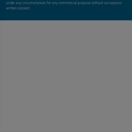
under any circumstances for any commercial purpose without our express
written consent.