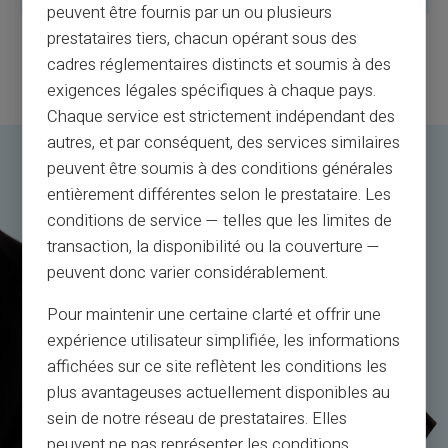
peuvent être fournis par un ou plusieurs
prestataires tiers, chacun opérant sous des
cadres réglementaires distincts et soumis à des
* kan variere afhængigt af gældende lovgivning
se T & C
exigences légales spécifiques à chaque pays.
Chaque service est strictement indépendant des
autres, et par conséquent, des services similaires
peuvent être soumis à des conditions générales
entièrement différentes selon le prestataire. Les
conditions de service — telles que les limites de
transaction, la disponibilité ou la couverture —
peuvent donc varier considérablement.
Pour maintenir une certaine clarté et offrir une
expérience utilisateur simplifiée, les informations
affichées sur ce site reflètent les conditions les
plus avantageuses actuellement disponibles au
sein de notre réseau de prestataires. Elles
peuvent ne pas représenter les conditions