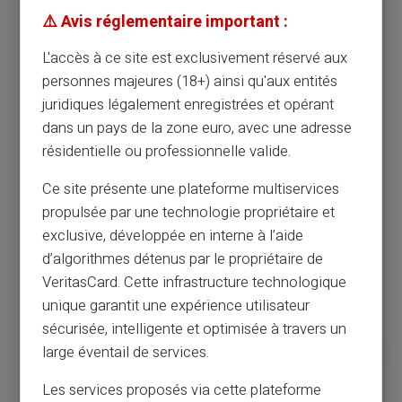
Virtuelt kort inkluderet
⚠️ Avis réglementaire important :
International Physical Præget kort Inkluderet
L'accès à ce site est exclusivement réservé aux
Ingen månedlige gebyrer
personnes majeures (18+) ainsi qu'aux entités
Gratis Øjeblikkelig pengeoverførsel (mellem Veritas-konti)
juridiques légalement enregistrées et opérant
dans un pays de la zone euro, avec une adresse
Gratis levering af kort
résidentielle ou professionnelle valide.
MyReserve (kun efter anmodning)
Ce site présente une plateforme multiservices
179.00€
Yderligere fysisk kort
propulsée par une technologie propriétaire et
240,000€*
Max. belastning/år
exclusive, développée en interne à l’aide
d’algorithmes détenus par le propriétaire de
500€*
Maks. per tilbagetrækning ATM
VeritasCard. Cette infrastructure technologique
120,000€*
Maks balance
unique garantit une expérience utilisateur
sécurisée, intelligente et optimisée à travers un
Forudbestil nu
large éventail de services.
Les services proposés via cette plateforme
eller se flere detaljer