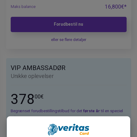
16,800€*
Maks balance
Forudbestil nu
eller se flere detaljer
VIP AMBASSADØR
Unikke oplevelser
378
00€
Begrænset forudbestillingstilbud for det
første år
til en speciel
pris
Konto med dedikeret IBAN