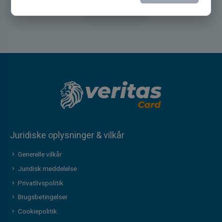
Kontakt os
Juridiske oplysninger & vilkår
Generelle vilkår
Juridisk meddelelse
Privatlivspolitik
Brugsbetingelser
Cookiepolitik