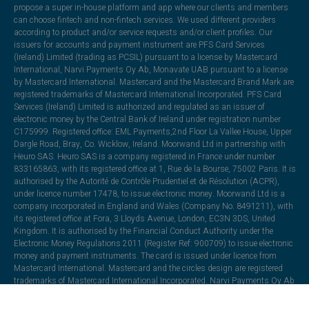
propose a super in-house platform and app where our clients and members
can choose fintech and non-fintech services. We used different providers
according to product and/or service requests and/or client profiles. Our
issuers for accounts and payment instrument are PFS Card Services
(Ireland) Limited (trading as PCSIL) pursuant to a license by Mastercard
International, Narvi Payments Oy Ab, Monavate UAB pursuant to a license
by Mastercard International. Mastercard and the Mastercard Brand Mark are
registered trademarks of Mastercard International Incorporated. PFS Card
Services (Ireland) Limited is authorized and regulated as an issuer of
electronic money by the Central Bank of Ireland under registration number
C175999. Registered office: EML Payments,2nd Floor La Vallee House, Upper
Dargle Road, Bray, Co. Wicklow, Ireland. Moorwand Ltd in partnership with
Heuro SAS. Heuro SAS is a company registered in France under number
833165863, with its registered office at 1, Rue de la Bourse, 75002 Paris. It is
authorised by the Autorité de Contrôle Prudentiel et de Résolution (ACPR),
under licence number 17478, to issue electronic money. Moorwand Ltd is a
company incorporated in England and Wales (Company No. 8491211), with
its registered office at Fora, 3 Lloyds Avenue, London, EC3N 3DS, United
Kingdom. It is authorised by the Financial Conduct Authority under the
Electronic Money Regulations 2011 (Register Ref: 900709) to issue electronic
money and payment instruments. The card is issued under licence from
Mastercard International. Mastercard and the circles design are registered
trademarks of Mastercard International Incorporated. Narvi Payments Oy Ab
is authorized and regulated as an issuer of electronic money by the Finnish
Financial Supervisory Authority under registration number 3190214-6—