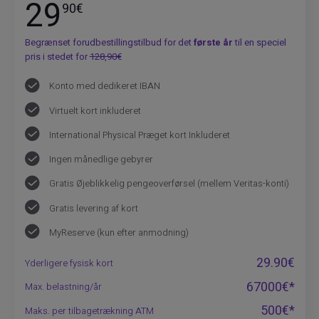
29
90€
Begrænset forudbestillingstilbud for det
første år
til en speciel
pris i stedet for
128,90€
Konto med dedikeret IBAN
Virtuelt kort inkluderet
International Physical Præget kort Inkluderet
Ingen månedlige gebyrer
Gratis Øjeblikkelig pengeoverførsel (mellem Veritas-konti)
Gratis levering af kort
MyReserve (kun efter anmodning)
29.90€
Yderligere fysisk kort
67000€*
Max. belastning/år
500€*
Maks. per tilbagetrækning ATM