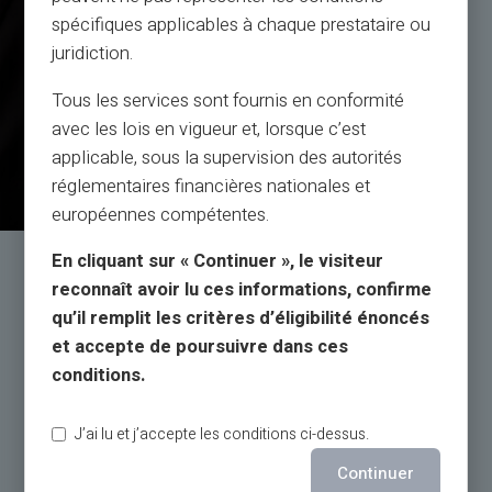
spécifiques applicables à chaque prestataire ou
juridiction.
Tous les services sont fournis en conformité
avec les lois en vigueur et, lorsque c’est
applicable, sous la supervision des autorités
réglementaires financières nationales et
européennes compétentes.
En cliquant sur « Continuer », le visiteur
Service og support af
reconnaît avoir lu ces informations, confirme
rigtige mennesker, ikke bots
qu’il remplit les critères d’éligibilité énoncés
et accepte de poursuivre dans ces
Kundeservice på engelsk til din tjeneste med billet
conditions.
24/24, via
telefon fra mandag til lørdag fra 9h til 18.30
J’ai lu et j’accepte les conditions ci-dessus.
Continuer