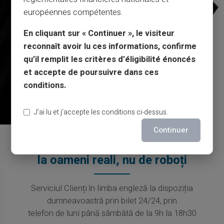
européennes compétentes.
En cliquant sur « Continuer », le visiteur
reconnaît avoir lu ces informations, confirme
qu’il remplit les critères d’éligibilité énoncés
et accepte de poursuivre dans ces
conditions.
J’ai lu et j’accepte les conditions ci-dessus.
Continuer
Service și asistență de
la oameni reali, nu de roboți
Serviciul Clienți în limba engleză la dispoziția
dumneavoastră prin bilet 24/24, prin
telefon de luni până sâmbătă de la 9h la 18h30