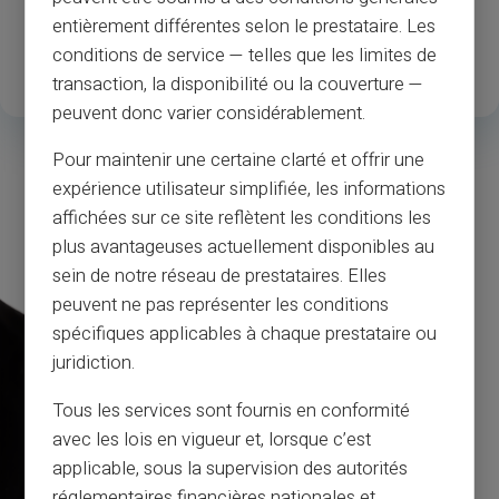
1
.3M
35
entièrement différentes selon le prestataire. Les
conditions de service — telles que les limites de
Clienți înregistrați fericiți
Țări disponibile
transaction, la disponibilité ou la couverture —
peuvent donc varier considérablement.
Pour maintenir une certaine clarté et offrir une
expérience utilisateur simplifiée, les informations
affichées sur ce site reflètent les conditions les
plus avantageuses actuellement disponibles au
sein de notre réseau de prestataires. Elles
peuvent ne pas représenter les conditions
spécifiques applicables à chaque prestataire ou
juridiction.
Tous les services sont fournis en conformité
avec les lois en vigueur et, lorsque c’est
applicable, sous la supervision des autorités
réglementaires financières nationales et