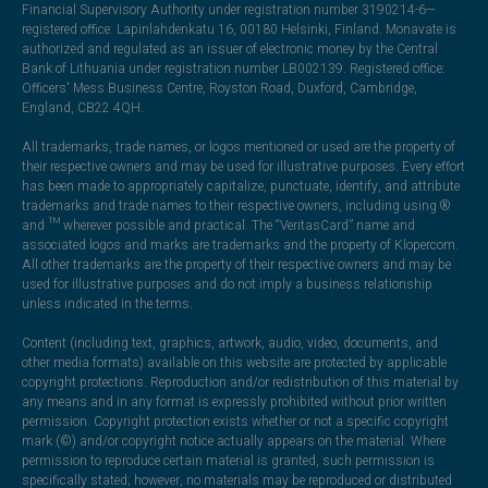
Financial Supervisory Authority under registration number 3190214-6—
registered office: Lapinlahdenkatu 16, 00180 Helsinki, Finland. Monavate is
authorized and regulated as an issuer of electronic money by the Central
Bank of Lithuania under registration number LB002139. Registered office:
Officers' Mess Business Centre, Royston Road, Duxford, Cambridge,
England, CB22 4QH.
All trademarks, trade names, or logos mentioned or used are the property of
their respective owners and may be used for illustrative purposes. Every effort
has been made to appropriately capitalize, punctuate, identify, and attribute
trademarks and trade names to their respective owners, including using ®
and ™ wherever possible and practical. The “VeritasCard” name and
associated logos and marks are trademarks and the property of Klopercom.
All other trademarks are the property of their respective owners and may be
used for illustrative purposes and do not imply a business relationship
unless indicated in the terms.
Content (including text, graphics, artwork, audio, video, documents, and
other media formats) available on this website are protected by applicable
copyright protections. Reproduction and/or redistribution of this material by
any means and in any format is expressly prohibited without prior written
permission. Copyright protection exists whether or not a specific copyright
mark (©) and/or copyright notice actually appears on the material. Where
permission to reproduce certain material is granted, such permission is
specifically stated; however, no materials may be reproduced or distributed