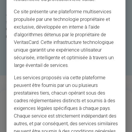
Ce site présente une plateforme multiservices
4 pași
propulsée par une technologie propriétaire et
simpli Faceți achiziția pe site.
exclusive, développée en interne à l’aide
Cândprimim solicitarea comerciantului, trimitem
d’algorithmes détenus par le propriétaire de
un cod SMS unic pe telefonul dvs. mobil.
VeritasCard. Cette infrastructure technologique
unique garantit une expérience utilisateur
sécurisée, intelligente et optimisée à travers un
large éventail de services.
Les services proposés via cette plateforme
peuvent être fournis par un ou plusieurs
prestataires tiers, chacun opérant sous des
13
37
M
cadres réglementaires distincts et soumis à des
exigences légales spécifiques à chaque pays.
Ani de experiență
Acceptarea
comercianților și
Chaque service est strictement indépendant des
bancomatelor
autres, et par conséquent, des services similaires
peuvent être soumis à des conditions générales