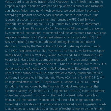
Veritas card, a registered trademark of Klopercom, is a fintech that aims to
propose a super in-house platform and app where our clients and members
can choose fintech and non-fintech services. We used different providers
according to product and/or service requests and/or client profiles. Our
issuers for accounts and payment instrument are PFS Card Services
(Ireland) Limited (trading as PCSIL) pursuant to a license by Mastercard
International, Narvi Payments Oy Ab, Monavate UAB pursuant to a license
by Mastercard International. Mastercard and the Mastercard Brand Mark are
registered trademarks of Mastercard International Incorporated. PFS Card
Services (Ireland) Limited is authorized and regulated as an issuer of
electronic money by the Central Bank of Ireland under registration number
C175999. Registered office: EML Payments,2nd Floor La Vallee House, Upper
Dargle Road, Bray, Co. Wicklow, Ireland. Moorwand Ltd in partnership with
Heuro SAS. Heuro SAS is a company registered in France under number
833165863, with its registered office at 1, Rue de la Bourse, 75002 Paris. It is
authorised by the Autorité de Contrôle Prudentiel et de Résolution (ACPR),
under licence number 17478, to issue electronic money. Moorwand Ltd is a
company incorporated in England and Wales (Company No. 8491211), with
its registered office at Fora, 3 Lloyds Avenue, London, EC3N 3DS, United
Kingdom. It is authorised by the Financial Conduct Authority under the
Electronic Money Regulations 2011 (Register Ref: 900709) to issue electronic
money and payment instruments. The card is issued under licence from
Mastercard International. Mastercard and the circles design are registered
trademarks of Mastercard International Incorporated. Narvi Payments Oy Ab
is authorized and regulated as an issuer of electronic money by the Finnish