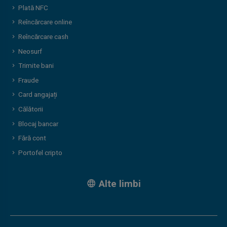
Plată NFC
Reîncărcare online
Reîncărcare cash
Neosurf
Trimite bani
Fraude
Card angajați
Călătorii
Blocaj bancar
Fără cont
Portofel cripto
Alte limbi