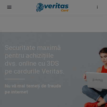
Securitate maximă
pentru achizițiile
dvs. online cu 3DS
pe cardurile Veritas.
Nu vă mai temeți de frauda
pe internet