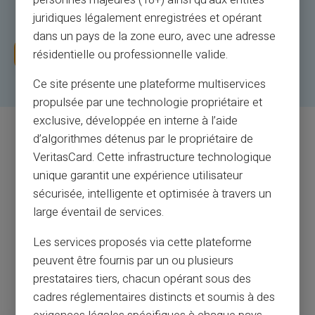
personnes majeures (18+) ainsi qu'aux entités
major de marcă pe care l-ați dorit
juridiques légalement enregistrées et opérant
dans un pays de la zone euro, avec une adresse
résidentielle ou professionnelle valide.
Aboneaza-te acum
Ce site présente une plateforme multiservices
propulsée par une technologie propriétaire et
exclusive, développée en interne à l’aide
d’algorithmes détenus par le propriétaire de
Brandurile de mai sus sunt citate în
VeritasCard. Cette infrastructure technologique
scop ilustrativ și nu sunt
unique garantit une expérience utilisateur
contractuale.
sécurisée, intelligente et optimisée à travers un
large éventail de services.
Imaginile trimise pentru imprimare trebuie să
Les services proposés via cette plateforme
respecte
VERITAS PRINT & POLITICA DE IMAGINE
peuvent être fournis par un ou plusieurs
prestataires tiers, chacun opérant sous des
cadres réglementaires distincts et soumis à des