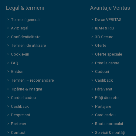
Legal & termeni
Avantaje Veritas
Termeni generali
De ce VERITAS
Aviz legal
IBAN & RIB
Confidențialitate
3D Secure
Termeni de utilizare
Oferte
Cookie-uri
Oferte speciale
FAQ
Print la cerere
Ghiduri
Cadouri
Termeni – recomandare
Cashback
Tipărire & imagini
Fără venit
Carduri cadou
Plăți discrete
Cashback
Partajare
Despre noi
Card cadou
Partener
Roata norocului
Contact
Servicii & noutăți