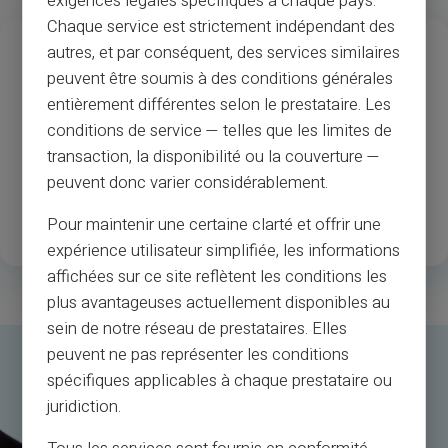
exigences légales spécifiques à chaque pays.
Chaque service est strictement indépendant des
13
37
M
autres, et par conséquent, des services similaires
peuvent être soumis à des conditions générales
Ani de experiență
Acceptarea
entièrement différentes selon le prestataire. Les
comercianților și
conditions de service — telles que les limites de
bancomatelor
transaction, la disponibilité ou la couverture —
1
.3M
35
peuvent donc varier considérablement.
Clienți înregistrați fericiți
Țări disponibile
Pour maintenir une certaine clarté et offrir une
expérience utilisateur simplifiée, les informations
affichées sur ce site reflètent les conditions les
plus avantageuses actuellement disponibles au
sein de notre réseau de prestataires. Elles
peuvent ne pas représenter les conditions
spécifiques applicables à chaque prestataire ou
juridiction.