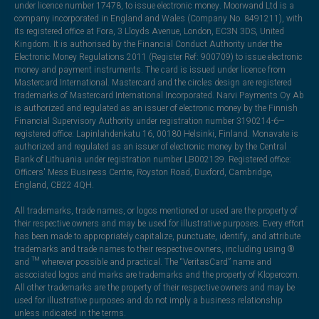
under licence number 17478, to issue electronic money. Moorwand Ltd is a
company incorporated in England and Wales (Company No. 8491211), with
its registered office at Fora, 3 Lloyds Avenue, London, EC3N 3DS, United
Kingdom. It is authorised by the Financial Conduct Authority under the
Electronic Money Regulations 2011 (Register Ref: 900709) to issue electronic
money and payment instruments. The card is issued under licence from
Mastercard International. Mastercard and the circles design are registered
trademarks of Mastercard International Incorporated. Narvi Payments Oy Ab
is authorized and regulated as an issuer of electronic money by the Finnish
Financial Supervisory Authority under registration number 3190214-6—
registered office: Lapinlahdenkatu 16, 00180 Helsinki, Finland. Monavate is
authorized and regulated as an issuer of electronic money by the Central
Bank of Lithuania under registration number LB002139. Registered office:
Officers' Mess Business Centre, Royston Road, Duxford, Cambridge,
England, CB22 4QH.
All trademarks, trade names, or logos mentioned or used are the property of
their respective owners and may be used for illustrative purposes. Every effort
has been made to appropriately capitalize, punctuate, identify, and attribute
trademarks and trade names to their respective owners, including using ®
and ™ wherever possible and practical. The “VeritasCard” name and
associated logos and marks are trademarks and the property of Klopercom.
All other trademarks are the property of their respective owners and may be
used for illustrative purposes and do not imply a business relationship
unless indicated in the terms.