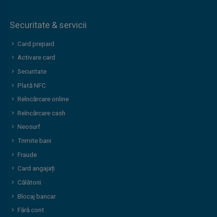
Securitate & servicii
Card prepaid
Activare card
Securitate
Plată NFC
Reîncărcare online
Reîncărcare cash
Neosurf
Trimite bani
Fraude
Card angajați
Călătorii
Blocaj bancar
Fără cont