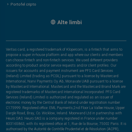
Portofel cripto
Alte limbi
Veritas card, a registered trademark of Klopercom, is a fintech that aims to
propose a super in-house platform and app where our clients and members
can choose fintech and non-fintech services. We used different providers
according to product and/or service requests and/or client profiles. Our
issuers for accounts and payment instrument are PFS Card Services
(Ireland) Limited (trading as PCSIL) pursuant to a license by Mastercard
International, Narvi Payments Oy Ab, Monavate UAB pursuant to a license
by Mastercard International. Mastercard and the Mastercard Brand Mark are
registered trademarks of Mastercard International Incorporated. PFS Card
Services (Ireland) Limited is authorized and regulated as an issuer of
electronic money by the Central Bank of Ireland under registration number
C175999. Registered office: EML Payments,2nd Floor La Vallee House, Upper
Dargle Road, Bray, Co. Wicklow, Ireland. Moorwand Ltd in partnership with
Heuro SAS. Heuro SAS is a company registered in France under number
833165863, with its registered office at 1, Rue de la Bourse, 75002 Paris. It is
authorised by the Autorité de Contrôle Prudentiel et de Résolution (ACPR),