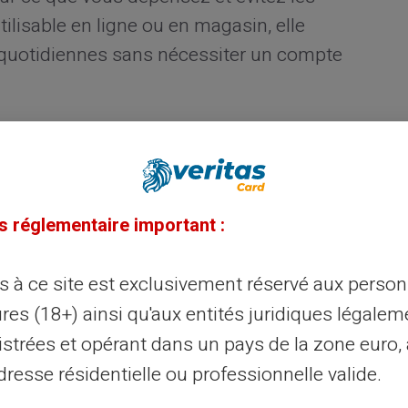
lisable en ligne ou en magasin, elle
 quotidiennes sans nécessiter un compte
t la carte prépayée peut
s réglementaire important :
e prépayée réside
dans sa capacité à
s ne pouvez dépenser que le montant
ès à ce site est exclusivement réservé aux perso
hats et à prioriser vos dépenses. Pour ceux
res (18+) ainsi qu'aux entités juridiques légalem
de leur budget, c'est un moyen concret de
istrées et opérant dans un pays de la zone euro,
 finances.
resse résidentielle ou professionnelle valide.