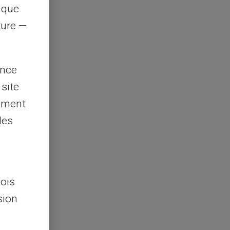
s que
rture —
ence
 site
lement
les
lois
sion