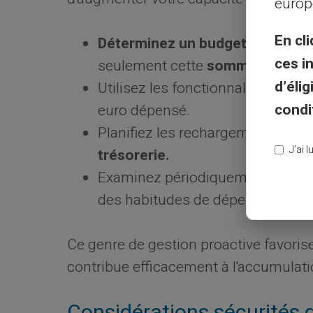
europ
En cli
Déterminez un budget strict
pou
ces i
seulement cette
somme
sur votr
d’éli
Utilisez les fonctionnalités de n
condi
euro dépensé.
Planifiez les rechargements aut
J’ai 
trésorerie.
Examinez périodiquement votre hi
des habitudes de dépenses inutil
Ce genre de gestion proactive favorise
contribue efficacement à l'accumulati
Considérations sécurités 