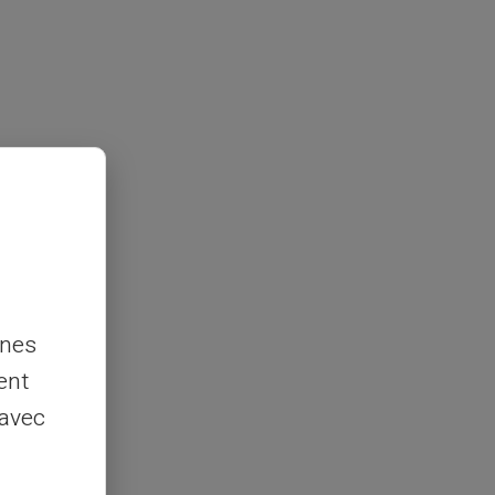
nnes
ent
 avec