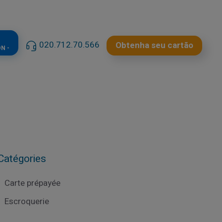
020.712.70.566
Obtenha seu cartão
N -
Catégories
Carte prépayée
Escroquerie