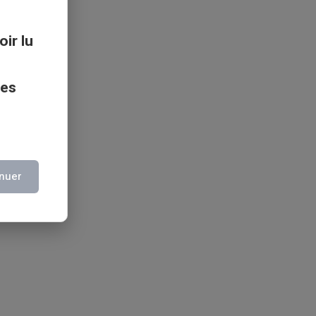
oir lu
ces
nuer