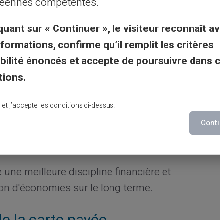
éennes compétentes.
quant sur « Continuer », le visiteur reconnaît av
r vos dépenses mensuelles et chargez
nformations, confirme qu’il remplit les critères
e carte.
gibilité énoncés et accepte de poursuivre dans 
otifications pour garder un œil sur chaque
tions.
omatiques qui correspondent à votre
flux de
lu et j’accepte les conditions ci-dessus.
storique de transactions pour identifier
Conti
es.
 une meilleure discipline financière et
on d'économies sur le long terme.
de la carte payée