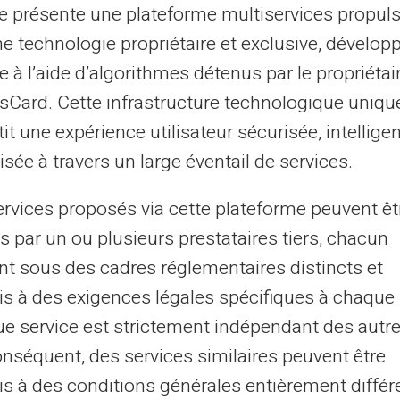
pensé
te présente une plateforme multiservices propul
udes et les risques de découverte
ne technologie propriétaire et exclusive, dévelop
enfants la valeur de l'argent
e à l’aide d’algorithmes détenus par le propriétai
asCard. Cette infrastructure technologique uniqu
it une expérience utilisateur sécurisée, intelligen
 et les intérêts débiteurs
sée à travers un large éventail de services.
s cachés et les taux d'intérêt peuvent
ervices proposés via cette plateforme peuvent êt
optant pour une
carte prépayée,
ces coûts
s par un ou plusieurs prestataires tiers, chacun
'y a pas de possibilité de découvert. Ainsi,
nt sous des cadres réglementaires distincts et
arente et plus facile à suivre. La pratique
s à des exigences légales spécifiques à chaque 
e stimule votre conscience financière et
e service est strictement indépendant des autre
onséquent, des services similaires peuvent être
s à des conditions générales entièrement différ
âce à des fonctions adaptées