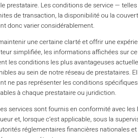
le prestataire. Les conditions de service — telle
mites de transaction, la disponibilité ou la couve
tés spécifiques pour faciliter la gestion de
nt donc varier considérablement.
ts internationaux avec cette carte ont des
 banques classiques, ce qui peut vous
aintenir une certaine clarté et offrir une expéri
i vous transférez régulièrement de l'argent
ateur simplifiée, les informations affichées sur ce
rtes prépayées ont des limites de retrait
tent les conditions les plus avantageuses actuel
ermet d'accéder à votre argent quand vous
ibles au sein de notre réseau de prestataires. El
nt ne pas représenter les conditions spécifiques
ables à chaque prestataire ou juridiction.
r votre épargne avec la carte
les services sont fournis en conformité avec les 
ueur et, lorsque c’est applicable, sous la supervi
 utiliser au mieux votre carte prépayée afin
utorités réglementaires financières nationales et
: