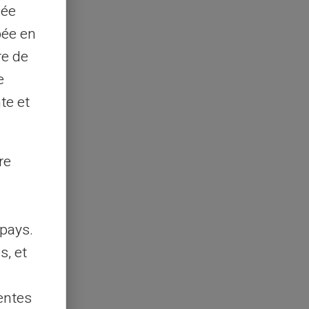
sée
pée en
re de
e
te et
re
pays.
s, et
entes