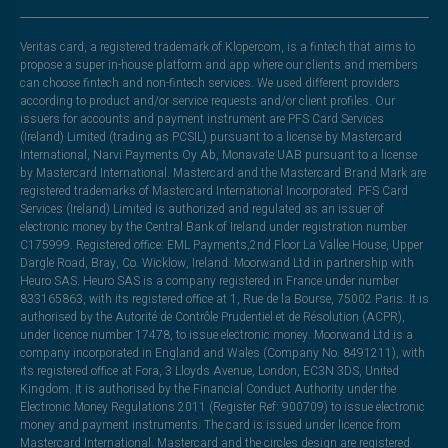
Veritas card, a registered trademark of Klopercom, is a fintech that aims to
propose a super in-house platform and app where our clients and members
can choose fintech and non-fintech services. We used different providers
according to product and/or service requests and/or client profiles. Our
issuers for accounts and payment instrument are PFS Card Services
(Ireland) Limited (trading as PCSIL) pursuant to a license by Mastercard
International, Narvi Payments Oy Ab, Monavate UAB pursuant to a license
by Mastercard International. Mastercard and the Mastercard Brand Mark are
registered trademarks of Mastercard International Incorporated. PFS Card
Services (Ireland) Limited is authorized and regulated as an issuer of
electronic money by the Central Bank of Ireland under registration number
C175999. Registered office: EML Payments,2nd Floor La Vallee House, Upper
Dargle Road, Bray, Co. Wicklow, Ireland. Moorwand Ltd in partnership with
Heuro SAS. Heuro SAS is a company registered in France under number
833165863, with its registered office at 1, Rue de la Bourse, 75002 Paris. It is
authorised by the Autorité de Contrôle Prudentiel et de Résolution (ACPR),
under licence number 17478, to issue electronic money. Moorwand Ltd is a
company incorporated in England and Wales (Company No. 8491211), with
its registered office at Fora, 3 Lloyds Avenue, London, EC3N 3DS, United
Kingdom. It is authorised by the Financial Conduct Authority under the
Electronic Money Regulations 2011 (Register Ref: 900709) to issue electronic
money and payment instruments. The card is issued under licence from
Mastercard International. Mastercard and the circles design are registered