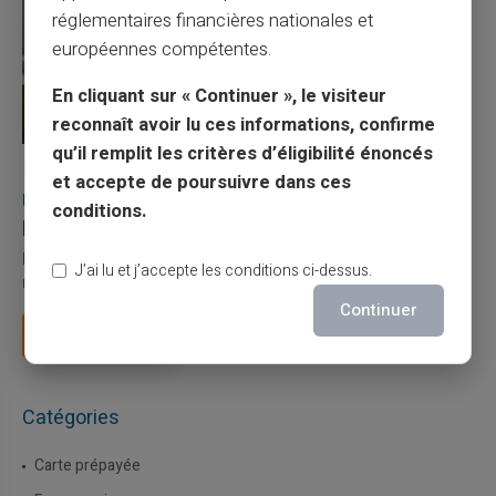
réglementaires financières nationales et
européennes compétentes.
En cliquant sur « Continuer », le visiteur
reconnaît avoir lu ces informations, confirme
qu’il remplit les critères d’éligibilité énoncés
27/07/2026
Veritas
Carte prépayée
et accepte de poursuivre dans ces
Utilisation responsable du paiement mobile avec
conditions.
la carte Veritas
Le paiement mobile s'est imposé dans les habitudes quotidiennes,
J’ai lu et j’accepte les conditions ci-dessus.
mais il appelle des réflexes pour é...
Continuer
Lire la suite
Catégories
Carte prépayée