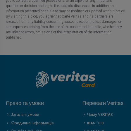
you to consult a qualified professional or an expert for any important
question or decision relating to the subjects discussed. In addition, the
information presented on this site may be modified or updated without notice.
By visiting this blog, you agree that Carte Veritas and its partners are
released from any liability concerning losses, direct or indirect damages, or
consequences arising from the use of the contents of this site, whether they
are linked to errors, omissions or the interpretation of the information
published.
Право та умови
Переваги Veritas
Загальні умови
Чому VERITAS
Юридична інформація
IBAN і RIB