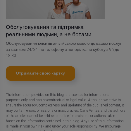
Обслуговування та підтримка
реальними людьми, а не ботами
Обслуговування клієнтів англійською мовою до ваших послуг
за квитком 24/24, по телефону з понеділка по суботу з 9h до
18:30
Отримайте свою картку
The information provided on this blog is presented for informational
purposes only and has no contractual or legal value. Although we strive to
ensure the accuracy, completeness and updating of the published content, it
may contain errors, omissions or inaccuracies. Carte Veritas and the authors
of the articles cannot be held responsible for decisions or actions taken
based on the information contained in this blog. Any use of this information
is made at your own risk and under your sole responsibility. We encourage