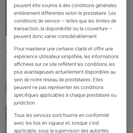
peuvent être soumis à des conditions générales
entièrement différentes selon le prestataire. Les
conditions de service — telles que les limites de
transaction, la disponibilité ou la couverture —
peuvent donc varier considérablement.
03/08/2026
Veritas
Carte prépayée
Pour maintenir une certaine clarté et offrir une
Une carte bancaire gratuite sans compte, ça
expérience utilisateur simplifiée, les informations
existe ?
affichées sur ce site reflètent les conditions les
Vous avez tapé cette recherche parce que votre banque vous
plus avantageuses actuellement disponibles au
facture 50 € par an pour une carte que vo...
sein de notre réseau de prestataires. Elles
peuvent ne pas représenter les conditions
Lire la suite
spécifiques applicables à chaque prestataire ou
juridiction.
Tous les services sont fournis en conformité
avec les lois en vigueur et, lorsque c’est
applicable, sous la supervision des autorités