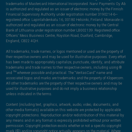
trademarks of Mastercard International Incorporated. Narvi Payments Oy Ab
is authorized and regulated as an issuer of electronic money by the Finnish
Financial Supervisory Authority under registration number 3190214-6—
registered office: Lapinlahdenkatu 16, 00180 Helsinki, Finland. Monavate is
authorized and regulated as an issuer of electronic money by the Central
Bank of Lithuania under registration number LB002139. Registered office:
Officers' Mess Business Centre, Royston Road, Duxford, Cambridge,
England, CB22 4QH.
All trademarks, trade names, or logos mentioned or used are the property of
their respective owners and may be used for illustrative purposes. Every effort
has been made to appropriately capitalize, punctuate, identify, and attribute
trademarks and trade names to their respective owners, including using ®
and ™ wherever possible and practical. The “VeritasCard” name and
associated logos and marks are trademarks and the property of Klopercom.
All other trademarks are the property of their respective owners and may be
used for illustrative purposes and do not imply a business relationship
unless indicated in the terms.
Content (including text, graphics, artwork, audio, video, documents, and
other media formats) available on this website are protected by applicable
copyright protections. Reproduction and/or redistribution of this material by
any means and in any format is expressly prohibited without prior written
permission. Copyright protection exists whether or not a specific copyright
mark (©) and/or copyright notice actually appears on the material. Where