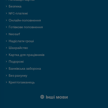
Безпека
NFC-платежі
Онлайн-поповнення
Готівкове поповнення
Neosurf
Надіслати гроші
Шахрайство
Картка для працівників
Подорожі
Банківська заборона
Без рахунку
Криптогаманець
Інші мови