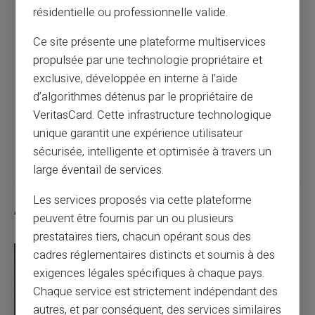
résidentielle ou professionnelle valide.
Article précédent
Ce site présente une plateforme multiservices
propulsée par une technologie propriétaire et
Apprendre la gestion financière aux jeunes
exclusive, développée en interne à l’aide
avec une carte prépayée
d’algorithmes détenus par le propriétaire de
VeritasCard. Cette infrastructure technologique
Article suivant
unique garantit une expérience utilisateur
sécurisée, intelligente et optimisée à travers un
large éventail de services.
Les services proposés via cette plateforme
Articles similaires
peuvent être fournis par un ou plusieurs
prestataires tiers, chacun opérant sous des
cadres réglementaires distincts et soumis à des
exigences légales spécifiques à chaque pays.
Chaque service est strictement indépendant des
autres, et par conséquent, des services similaires