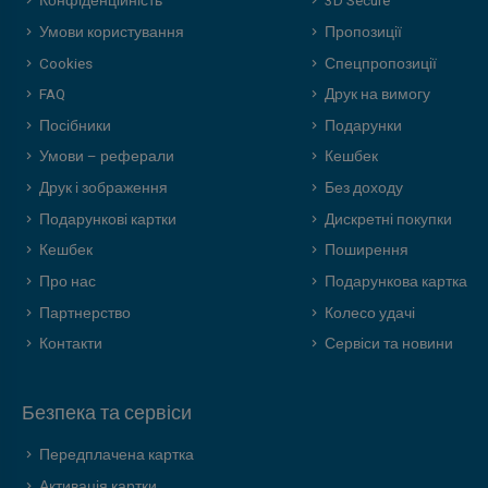
Конфіденційність
3D Secure
Умови користування
Пропозиції
Cookies
Спецпропозиції
FAQ
Друк на вимогу
Посібники
Подарунки
Умови – реферали
Кешбек
Друк і зображення
Без доходу
Подарункові картки
Дискретні покупки
Кешбек
Поширення
Про нас
Подарункова картка
Партнерство
Колесо удачі
Контакти
Сервіси та новини
Безпека та сервіси
Передплачена картка
Активація картки