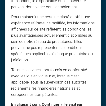
transaction, la disponibilité ou la couverture —
peuvent donc varier considérablement.
Pour maintenir une certaine clarté et offrir une
expérience utilisateur simplifiée, les informations
affichées sur ce site reflètent les conditions les
Legal & termos
Vantagens Veritas
plus avantageuses actuellement disponibles au
Termos gerais
Porquê VERITAS
sein de notre réseau de prestataires. Elles
peuvent ne pas représenter les conditions
Aviso legal
IBAN & RIB
spécifiques applicables à chaque prestataire ou
Privacidade
3D Secure
juridiction.
Termos de uso
Ofertas
Cookies
Ofertas especiais
Tous les services sont fournis en conformité
FAQ
Print on demand
avec les lois en vigueur et, lorsque c’est
Tutoriais
Presentes
applicable, sous la supervision des autorités
Termos – referral
Cashback
réglementaires financières nationales et
européennes compétentes.
Impressão & imagens
Sem rendimento
Cartões-presente
Pagamentos discretos
En cliquant sur « Continuer », le visiteur