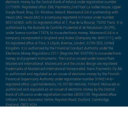
electronic money by the Central Bank of Ireland under registration number
C175999. Registered office: EML Payments,2nd Floor La Vallee House, Upper
Dargle Road, Bray, Co. Wicklow, Ireland. Moorwand Ltd in partnership with
Heuro SAS. Heuro SAS is a company registered in France under number
833165863, with its registered office at 1, Rue de la Bourse, 75002 Paris. It is
authorised by the Autorité de Contrôle Prudentiel et de Résolution (ACPR),
under licence number 17478, to issue electronic money. Moorwand Ltd is a
company incorporated in England and Wales (Company No. 8491211), with
its registered office at Fora, 3 Lloyds Avenue, London, EC3N 3DS, United
Kingdom. It is authorised by the Financial Conduct Authority under the
Electronic Money Regulations 2011 (Register Ref: 900709) to issue electronic
money and payment instruments. The card is issued under licence from
Mastercard International. Mastercard and the circles design are registered
trademarks of Mastercard International Incorporated. Narvi Payments Oy Ab
is authorized and regulated as an issuer of electronic money by the Finnish
Financial Supervisory Authority under registration number 3190214-6—
registered office: Lapinlahdenkatu 16, 00180 Helsinki, Finland. Monavate is
authorized and regulated as an issuer of electronic money by the Central
Bank of Lithuania under registration number LB002139. Registered office:
Officers' Mess Business Centre, Royston Road, Duxford, Cambridge,
England, CB22 4QH.
All trademarks, trade names, or logos mentioned or used are the property of
their respective owners and may be used for illustrative purposes. Every effort
has been made to appropriately capitalize, punctuate, identify, and attribute