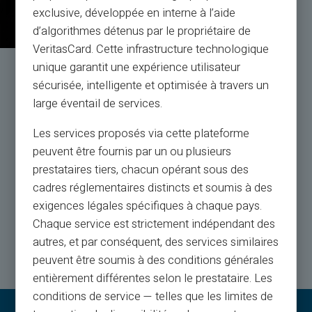
exclusive, développée en interne à l’aide
d’algorithmes détenus par le propriétaire de
VeritasCard. Cette infrastructure technologique
unique garantit une expérience utilisateur
Serviço e suporte por
sécurisée, intelligente et optimisée à travers un
humanos reais, não por bots
large éventail de services.
Les services proposés via cette plateforme
Atendimento ao cliente em inglês ao seu serviço por
peuvent être fournis par un ou plusieurs
bilhete 24/24, por
prestataires tiers, chacun opérant sous des
telefone de segunda a sábado das 9h às 18h30
cadres réglementaires distincts et soumis à des
exigences légales spécifiques à chaque pays.
Entre em contato conosco
Chaque service est strictement indépendant des
autres, et par conséquent, des services similaires
peuvent être soumis à des conditions générales
entièrement différentes selon le prestataire. Les
conditions de service — telles que les limites de