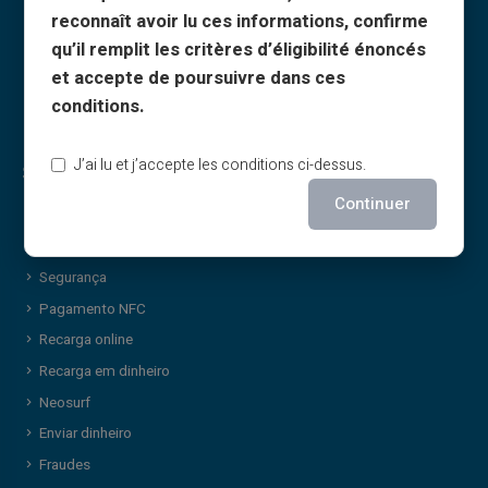
Termos de cashback
Partilha
reconnaît avoir lu ces informations, confirme
Quem somos
Cartão-presente
qu’il remplit les critères d’éligibilité énoncés
Parceiro
Roda da sorte
et accepte de poursuivre dans ces
Contacto
Serviços & notícias
conditions.
J’ai lu et j’accepte les conditions ci-dessus.
Segurança & serviços
Continuer
Cartão pré-pago
Ativar cartão
Segurança
Pagamento NFC
Recarga online
Recarga em dinheiro
Neosurf
Enviar dinheiro
Fraudes