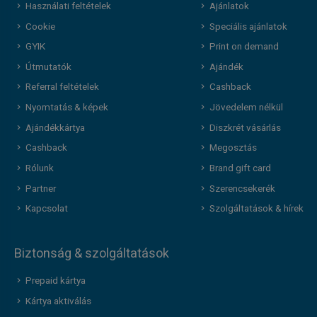
Használati feltételek
Ajánlatok
Cookie
Speciális ajánlatok
GYIK
Print on demand
Útmutatók
Ajándék
Referral feltételek
Cashback
Nyomtatás & képek
Jövedelem nélkül
Ajándékkártya
Diszkrét vásárlás
Cashback
Megosztás
Rólunk
Brand gift card
Partner
Szerencsekerék
Kapcsolat
Szolgáltatások & hírek
Biztonság & szolgáltatások
Prepaid kártya
Kártya aktiválás