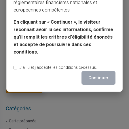
réglementaires financières nationales et
européennes compétentes.
En cliquant sur « Continuer », le visiteur
reconnaît avoir lu ces informations, confirme
qu’il remplit les critères d’éligibilité énoncés
et accepte de poursuivre dans ces
27/07/2026
Veritas
Carte prépayée
Utilisation responsable du paiement mobile avec
conditions.
la carte Veritas
J’ai lu et j’accepte les conditions ci-dessus.
Le paiement mobile s'est imposé dans les habitudes quotidiennes,
mais il appelle des réflexes pour é...
Continuer
Lire la suite
Catégories
Carte prépayée