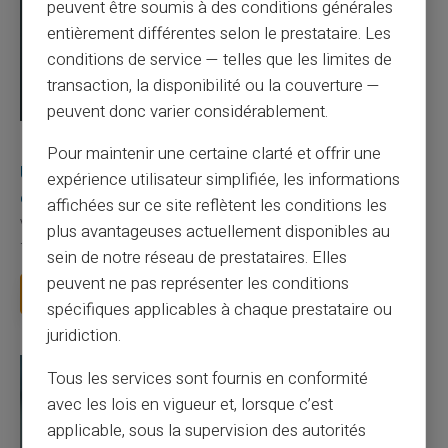
peuvent être soumis à des conditions générales
entièrement différentes selon le prestataire. Les
conditions de service — telles que les limites de
transaction, la disponibilité ou la couverture —
peuvent donc varier considérablement.
03/08/2026
Veritas
Carte prépayée
Pour maintenir une certaine clarté et offrir une
Une carte bancaire gratuite sans compte, ça
expérience utilisateur simplifiée, les informations
existe ?
affichées sur ce site reflètent les conditions les
Vous avez tapé cette recherche parce que votre banque vous
plus avantageuses actuellement disponibles au
facture 50 € par an pour une carte que vo...
sein de notre réseau de prestataires. Elles
peuvent ne pas représenter les conditions
Lire la suite
spécifiques applicables à chaque prestataire ou
juridiction.
Tous les services sont fournis en conformité
avec les lois en vigueur et, lorsque c’est
applicable, sous la supervision des autorités