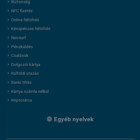
Biztonság
NFC fizetés
Online feltöltés
Készpénzes feltöltés
Neosurf
Pénzküldés
Csalások
Dolgozói kártya
Külföldi utazás
Banki tiltás
Kártya számla nélkül
Kriptotárca
Egyéb nyelvek