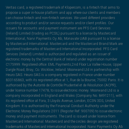
Veritas card, a registered trademark of Klopercom, is a fintech that aims to
propose a super in-house platform and app where our clients and members
can choose fintech and non-fintech services. We used different providers
according to product and/or service requests and/or client profiles. Our
issuers for accounts and payment instrument are PFS Card Services
(Ireland) Limited (trading as PCSIL) pursuant to a license by Mastercard
International, Narvi Payments Oy Ab, Monavate UAB pursuant to a license
by Mastercard International. Mastercard and the Mastercard Brand Mark are
registered trademarks of Mastercard International Incorporated. PFS Card
Services (Ireland) Limited is authorized and regulated as an issuer of
electronic money by the Central Bank of Ireland under registration number
C175999. Registered office: EML Payments,2nd Floor La Vallee House, Upper
Dargle Road, Bray, Co. Wicklow, Ireland. Moorwand Ltd in partnership with
Heuro SAS. Heuro SAS is a company registered in France under number
833165863, with its registered office at 1, Rue de la Bourse, 75002 Paris. It is
authorised by the Autorité de Contrôle Prudentiel et de Résolution (ACPR),
under licence number 17478, to issue electronic money. Moorwand Ltd is a
company incorporated in England and Wales (Company No. 8491211), with
its registered office at Fora, 3 Lloyds Avenue, London, EC3N 3DS, United
Kingdom. It is authorised by the Financial Conduct Authority under the
Electronic Money Regulations 2011 (Register Ref: 900709) to issue electronic
money and payment instruments. The card is issued under licence from
Mastercard International. Mastercard and the circles design are registered
trademarks of Mastercard International Incorporated. Narvi Payments Oy Ab