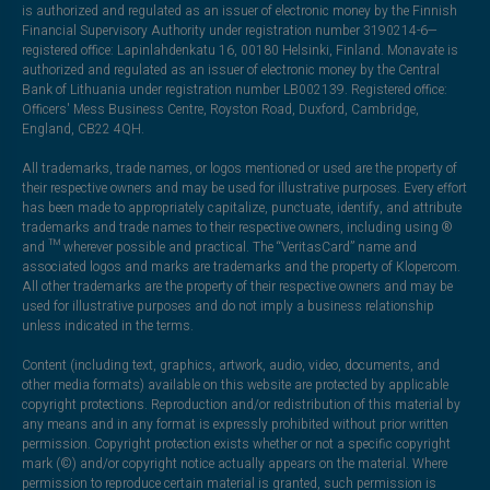
is authorized and regulated as an issuer of electronic money by the Finnish
Financial Supervisory Authority under registration number 3190214-6—
registered office: Lapinlahdenkatu 16, 00180 Helsinki, Finland. Monavate is
authorized and regulated as an issuer of electronic money by the Central
Bank of Lithuania under registration number LB002139. Registered office:
Officers' Mess Business Centre, Royston Road, Duxford, Cambridge,
England, CB22 4QH.
All trademarks, trade names, or logos mentioned or used are the property of
their respective owners and may be used for illustrative purposes. Every effort
has been made to appropriately capitalize, punctuate, identify, and attribute
trademarks and trade names to their respective owners, including using ®
and ™ wherever possible and practical. The “VeritasCard” name and
associated logos and marks are trademarks and the property of Klopercom.
All other trademarks are the property of their respective owners and may be
used for illustrative purposes and do not imply a business relationship
unless indicated in the terms.
Content (including text, graphics, artwork, audio, video, documents, and
other media formats) available on this website are protected by applicable
copyright protections. Reproduction and/or redistribution of this material by
any means and in any format is expressly prohibited without prior written
permission. Copyright protection exists whether or not a specific copyright
mark (©) and/or copyright notice actually appears on the material. Where
permission to reproduce certain material is granted, such permission is