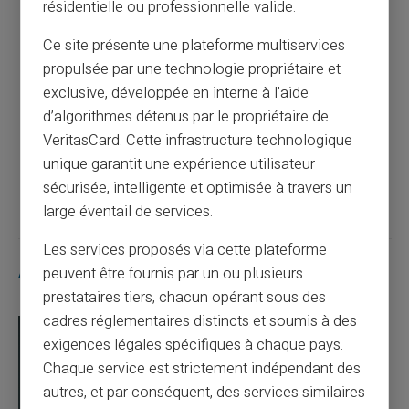
résidentielle ou professionnelle valide.
Article précédent
Ce site présente une plateforme multiservices
propulsée par une technologie propriétaire et
Apprendre la gestion financière aux jeunes
exclusive, développée en interne à l’aide
avec une carte prépayée
d’algorithmes détenus par le propriétaire de
VeritasCard. Cette infrastructure technologique
unique garantit une expérience utilisateur
Article suivant
sécurisée, intelligente et optimisée à travers un
large éventail de services.
Les services proposés via cette plateforme
Articles similaires
peuvent être fournis par un ou plusieurs
prestataires tiers, chacun opérant sous des
cadres réglementaires distincts et soumis à des
exigences légales spécifiques à chaque pays.
Chaque service est strictement indépendant des
autres, et par conséquent, des services similaires