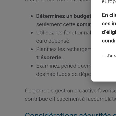
europ
En cli
Déterminez un budget strict
pou
ces i
seulement cette
somme
sur votr
d’éli
Utilisez les fonctionnalités de n
condi
euro dépensé.
Planifiez les rechargements aut
J’ai 
trésorerie.
Examinez périodiquement votre hi
des habitudes de dépenses inutil
Ce genre de gestion proactive favorise
contribue efficacement à l'accumulati
Considérations sécurités 