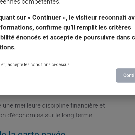
éennes compétentes.
quant sur « Continuer », le visiteur reconnaît av
r vos dépenses mensuelles et chargez
nformations, confirme qu’il remplit les critères
e carte.
gibilité énoncés et accepte de poursuivre dans 
otifications pour garder un œil sur chaque
tions.
omatiques qui correspondent à votre
flux de
lu et j’accepte les conditions ci-dessus.
storique de transactions pour identifier
Conti
es.
 une meilleure discipline financière et
on d'économies sur le long terme.
de la carte payée