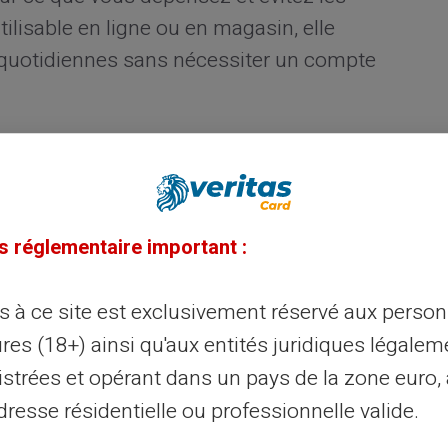
lisable en ligne ou en magasin, elle
 quotidiennes sans nécessiter un compte
t la carte prépayée peut
s réglementaire important :
e prépayée réside
dans sa capacité à
s ne pouvez dépenser que le montant
ès à ce site est exclusivement réservé aux perso
hats et à prioriser vos dépenses. Pour ceux
res (18+) ainsi qu'aux entités juridiques légalem
de leur budget, c'est un moyen concret de
istrées et opérant dans un pays de la zone euro,
 finances.
resse résidentielle ou professionnelle valide.