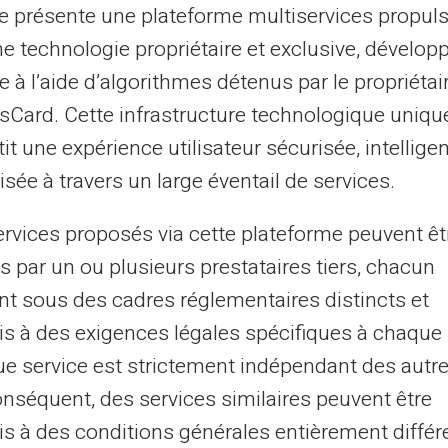
pensé
te présente une plateforme multiservices propul
udes et les risques de découverte
ne technologie propriétaire et exclusive, dévelop
enfants la valeur de l'argent
e à l’aide d’algorithmes détenus par le propriétai
asCard. Cette infrastructure technologique uniqu
it une expérience utilisateur sécurisée, intelligen
 et les intérêts débiteurs
sée à travers un large éventail de services.
s cachés et les taux d'intérêt peuvent
ervices proposés via cette plateforme peuvent êt
optant pour une
carte prépayée,
ces coûts
s par un ou plusieurs prestataires tiers, chacun
'y a pas de possibilité de découvert. Ainsi,
nt sous des cadres réglementaires distincts et
arente et plus facile à suivre. La pratique
s à des exigences légales spécifiques à chaque 
e stimule votre conscience financière et
e service est strictement indépendant des autre
onséquent, des services similaires peuvent être
s à des conditions générales entièrement différ
âce à des fonctions adaptées