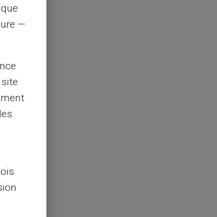
s que
rture —
ence
 site
lement
les
lois
sion