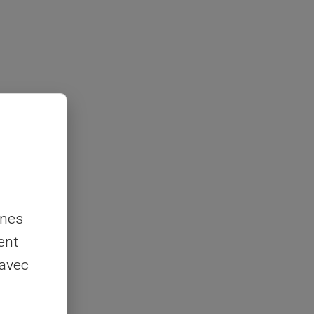
nnes
ent
 avec