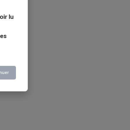
oir lu
ces
nuer