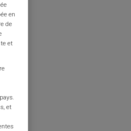
sée
pée en
re de
e
te et
re
pays.
s, et
entes