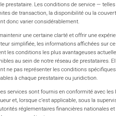
le prestataire. Les conditions de service — telle
mites de transaction, la disponibilité ou la couve
tés spécifiques pour faciliter la gestion de
nt donc varier considérablement.
ts internationaux avec cette carte ont des
 banques classiques, ce qui peut vous
aintenir une certaine clarté et offrir une expéri
i vous transférez régulièrement de l'argent
ateur simplifiée, les informations affichées sur ce
rtes prépayées ont des limites de retrait
tent les conditions les plus avantageuses actuel
ermet d'accéder à votre argent quand vous
ibles au sein de notre réseau de prestataires. El
nt ne pas représenter les conditions spécifiques
ables à chaque prestataire ou juridiction.
r votre épargne avec la carte
les services sont fournis en conformité avec les 
ueur et, lorsque c’est applicable, sous la supervi
 utiliser au mieux votre carte prépayée afin
utorités réglementaires financières nationales et
: