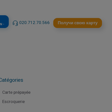
020.712.70.566
Получи свою карту
N -
Catégories
Carte prépayée
Escroquerie