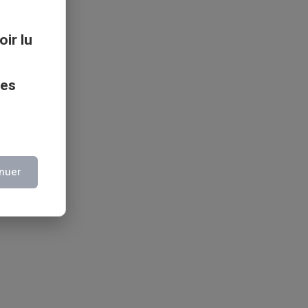
oir lu
ces
nuer