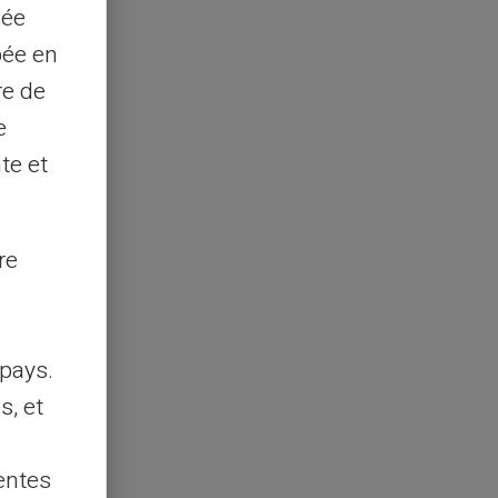
sée
pée en
re de
e
te et
re
pays.
s, et
entes