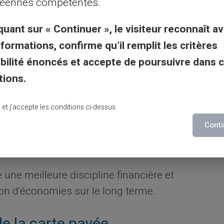
éennes compétentes.
quant sur « Continuer », le visiteur reconnaît av
r vos dépenses mensuelles et chargez
nformations, confirme qu’il remplit les critères
e carte.
gibilité énoncés et accepte de poursuivre dans 
otifications pour garder un œil sur chaque
tions.
omatiques qui correspondent à votre
flux de
lu et j’accepte les conditions ci-dessus.
storique de transactions pour identifier
Conti
es.
 une meilleure discipline financière et
on d'économies sur le long terme.
de la carte payée