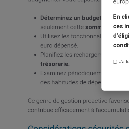
europ
En cli
Déterminez un budget strict
pou
ces i
seulement cette
somme
sur votr
d’éli
Utilisez les fonctionnalités de n
condi
euro dépensé.
Planifiez les rechargements aut
J’ai 
trésorerie.
Examinez périodiquement votre hi
des habitudes de dépenses inutil
Ce genre de gestion proactive favorise
contribue efficacement à l'accumulati
Considérations sécurités 