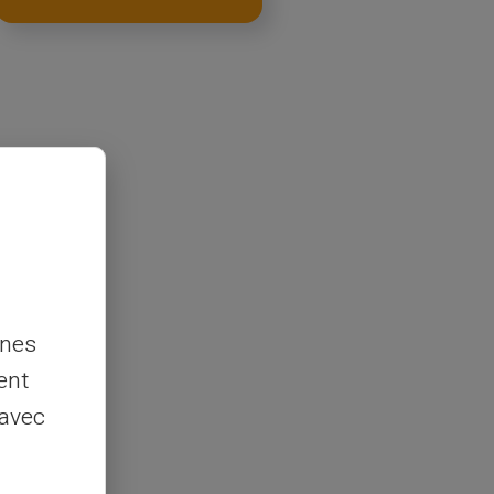
nnes
ent
 avec