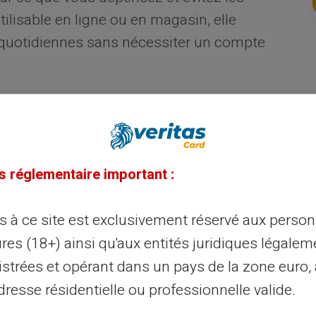
lisable en ligne ou en magasin, elle
 quotidiennes sans nécessiter un compte
t la carte prépayée peut
s réglementaire important :
e prépayée réside
dans sa capacité à
s ne pouvez dépenser que le montant
ès à ce site est exclusivement réservé aux perso
hats et à prioriser vos dépenses. Pour ceux
res (18+) ainsi qu'aux entités juridiques légalem
de leur budget, c'est un moyen concret de
istrées et opérant dans un pays de la zone euro,
 finances.
resse résidentielle ou professionnelle valide.