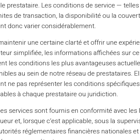
le prestataire. Les conditions de service — telle
mites de transaction, la disponibilité ou la couve
tés spécifiques pour faciliter la gestion de
nt donc varier considérablement.
ts internationaux avec cette carte ont des
 banques classiques, ce qui peut vous
aintenir une certaine clarté et offrir une expéri
i vous transférez régulièrement de l'argent
ateur simplifiée, les informations affichées sur ce
rtes prépayées ont des limites de retrait
tent les conditions les plus avantageuses actuel
ermet d'accéder à votre argent quand vous
ibles au sein de notre réseau de prestataires. El
nt ne pas représenter les conditions spécifiques
ables à chaque prestataire ou juridiction.
r votre épargne avec la carte
les services sont fournis en conformité avec les 
ueur et, lorsque c’est applicable, sous la supervi
 utiliser au mieux votre carte prépayée afin
utorités réglementaires financières nationales et
: