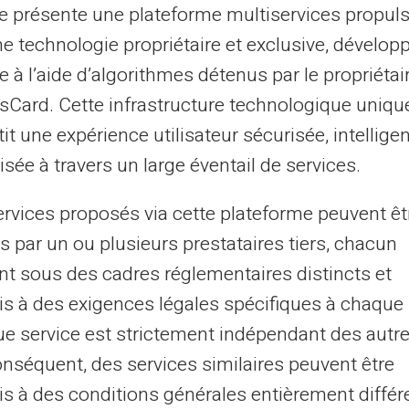
pensé
te présente une plateforme multiservices propul
udes et les risques de découverte
ne technologie propriétaire et exclusive, dévelop
enfants la valeur de l'argent
e à l’aide d’algorithmes détenus par le propriétai
asCard. Cette infrastructure technologique uniqu
it une expérience utilisateur sécurisée, intelligen
 et les intérêts débiteurs
sée à travers un large éventail de services.
s cachés et les taux d'intérêt peuvent
ervices proposés via cette plateforme peuvent êt
optant pour une
carte prépayée,
ces coûts
s par un ou plusieurs prestataires tiers, chacun
'y a pas de possibilité de découvert. Ainsi,
nt sous des cadres réglementaires distincts et
arente et plus facile à suivre. La pratique
s à des exigences légales spécifiques à chaque 
e stimule votre conscience financière et
e service est strictement indépendant des autre
onséquent, des services similaires peuvent être
s à des conditions générales entièrement différ
âce à des fonctions adaptées