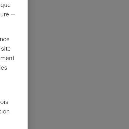
s que
rture —
ence
 site
lement
les
lois
sion