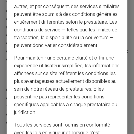
também ser-lhe útil em numerosas ocasiões:
autres, et par conséquent, des services similaires
quando por exemplo decidam oferecer um
peuvent être soumis à des conditions générales
obséquio em comum ainda quando a família ou os
entièrement différentes selon le prestataire. Les
amigos participantes encontrem-se longe uns dos
conditions de service — telles que les limites de
outros. Cada um poderá participar facilmente ao
transaction, la disponibilité ou la couverture —
obséquio, um presente de despedida, uma coleta
peuvent donc varier considérablement.
de aniversário, uma viagem de fim de ano ou amigo
Pour maintenir une certaine clarté et offrir une
oculto… (confira os termos e condições)
expérience utilisateur simplifiée, les informations
affichées sur ce site reflètent les conditions les
Preciso assinar algum documento oficial?
plus avantageuses actuellement disponibles au
sein de notre réseau de prestataires. Elles
O cartão pré-pago VERITAS MasterCard® será
peuvent ne pas représenter les conditions
enviado a sua morada assim que seu pagamento
spécifiques applicables à chaque prestataire ou
for aceite. A aceitação das condições de uso do
juridiction.
cartão faz-se tacitamente ao assinar-se o verso
do cartão ou desde sua primeira utilização.
Tous les services sont fournis en conformité
avec les lois en vigueur et, lorsque c’est