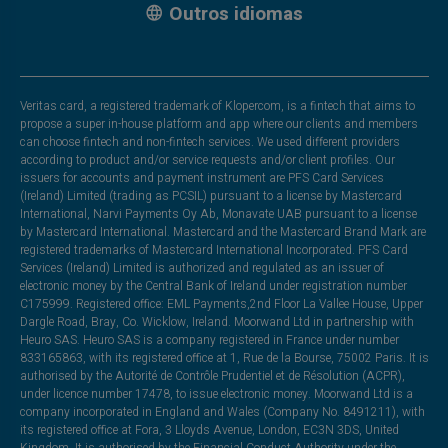
Outros idiomas
Veritas card, a registered trademark of Klopercom, is a fintech that aims to
propose a super in-house platform and app where our clients and members
can choose fintech and non-fintech services. We used different providers
according to product and/or service requests and/or client profiles. Our
issuers for accounts and payment instrument are PFS Card Services
(Ireland) Limited (trading as PCSIL) pursuant to a license by Mastercard
International, Narvi Payments Oy Ab, Monavate UAB pursuant to a license
by Mastercard International. Mastercard and the Mastercard Brand Mark are
registered trademarks of Mastercard International Incorporated. PFS Card
Services (Ireland) Limited is authorized and regulated as an issuer of
electronic money by the Central Bank of Ireland under registration number
C175999. Registered office: EML Payments,2nd Floor La Vallee House, Upper
Dargle Road, Bray, Co. Wicklow, Ireland. Moorwand Ltd in partnership with
Heuro SAS. Heuro SAS is a company registered in France under number
833165863, with its registered office at 1, Rue de la Bourse, 75002 Paris. It is
authorised by the Autorité de Contrôle Prudentiel et de Résolution (ACPR),
under licence number 17478, to issue electronic money. Moorwand Ltd is a
company incorporated in England and Wales (Company No. 8491211), with
its registered office at Fora, 3 Lloyds Avenue, London, EC3N 3DS, United
Kingdom. It is authorised by the Financial Conduct Authority under the