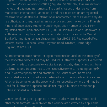
Electronic Money Regulations 2011 (Register Ref: 900709) to issue electronic
money and payment instruments. The card is issued under licence from
Mastercard International. Mastercard and the circles design are registered
trademarks of Mastercard International Incorporated. Narvi Payments Oy Ab
is authorized and regulated as an issuer of electronic money by the Finnish
Financial Supervisory Authority under registration number 3190214-6—
registered office: Lapinlahdenkatu 16, 00180 Helsinki, Finland. Monavate is
authorized and regulated as an issuer of electronic money by the Central
Bank of Lithuania under registration number LB002139. Registered office:
Officers' Mess Business Centre, Royston Road, Duxford, Cambridge,
England, CB22 4QH.
All trademarks, trade names, or logos mentioned or used are the property of
their respective owners and may be used for illustrative purposes. Every effort
has been made to appropriately capitalize, punctuate, identify, and attribute
trademarks and trade names to their respective owners, including using ®
and ™ wherever possible and practical. The “VeritasCard” name and
associated logos and marks are trademarks and the property of Klopercom.
All other trademarks are the property of their respective owners and may be
used for illustrative purposes and do not imply a business relationship
unless indicated in the terms.
Content (including text, graphics, artwork, audio, video, documents, and
other media formats) available on this website are protected by applicable