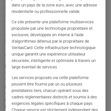
o número de cancelamento automático disponível
dans un pays de la zone euro, avec une adresse
24/7, +44.207.534.8076, de maneira a que seu
résidentielle ou professionnelle valide.
cartão seja imediatamente bloqueado e possa
obter, caso deseje, um cartão sobressalente. Os
Ce site présente une plateforme multiservices
fundos disponíveis serão transferidos de seu
propulsée par une technologie propriétaire et
antigo cartão a seu cartão sobressalente (confira
exclusive, développée en interne à l’aide
os termos e condições)
d’algorithmes détenus par le propriétaire de
VeritasCard. Cette infrastructure technologique
unique garantit une expérience utilisateur
Quem pode recarregar meu cartão pré-pago?
sécurisée, intelligente et optimisée à travers un
Durante as festas de fim de ano, ou quando
large éventail de services.
chegue a data de seu aniversário, seus amigos e
Les services proposés via cette plateforme
familiares já não necessitarão presentear-lhe
peuvent être fournis par un ou plusieurs
numerário, mas terão a opção de depositar-lhe
prestataires tiers, chacun opérant sous des
dinheiro diretamente por transferência ou
cadres réglementaires distincts et soumis à des
mediante cupões de recarga Ucash, Neosurf ou
exigences légales spécifiques à chaque pays.
Neocode. O cartão de crédito pré-pago saberá
Chaque service est strictement indépendant des