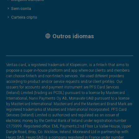
Sem conta
Carteira cripto
Outros idiomas
Veritas card, a registered trademark of Klopercom, is a fintech that aims to
propose a super in-house platform and app where our clients and members
can choose fintech and non-fintech services. We used different providers
according to product and/or service requests and/or client profiles. Our
issuers for accounts and payment instrument are PFS Card Services
(Ireland) Limited (trading as PCSIL) pursuant to a license by Mastercard
International, Narvi Payments Oy Ab, Monavate UAB pursuant to a license
by Mastercard International. Mastercard and the Mastercard Brand Mark are
registered trademarks of Mastercard International Incorporated. PFS Card
Services (Ireland) Limited is authorized and regulated as an issuer of
electronic money by the Central Bank of Ireland under registration number
C175999. Registered office: EML Payments,2nd Floor La Vallee House, Upper
Dargle Road, Bray, Co. Wicklow, Ireland. Moorwand Ltd in partnership with
Heuro SAS. Heuro SAS is a company registered in France under number