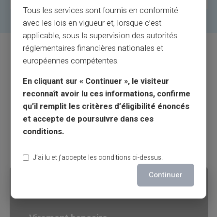
Tous les services sont fournis en conformité
avec les lois en vigueur et, lorsque c’est
applicable, sous la supervision des autorités
réglementaires financières nationales et
européennes compétentes.
Comment recharger sa carte
En cliquant sur « Continuer », le visiteur
prépayée virtuelle
reconnaît avoir lu ces informations, confirme
VERITAS Mastercard® ?
qu’il remplit les critères d’éligibilité énoncés
et accepte de poursuivre dans ces
Pour
ajouter des fonds à votre carte prépayée
conditions.
virtuelle,
plusieurs options s'offrent à vous :
J’ai lu et j’accepte les conditions ci-dessus.
Continuer
01