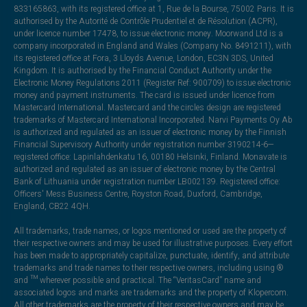
833165863, with its registered office at 1, Rue de la Bourse, 75002 Paris. It is
authorised by the Autorité de Contrôle Prudentiel et de Résolution (ACPR),
under licence number 17478, to issue electronic money. Moorwand Ltd is a
company incorporated in England and Wales (Company No. 8491211), with
its registered office at Fora, 3 Lloyds Avenue, London, EC3N 3DS, United
Kingdom. It is authorised by the Financial Conduct Authority under the
Electronic Money Regulations 2011 (Register Ref: 900709) to issue electronic
money and payment instruments. The card is issued under licence from
Mastercard International. Mastercard and the circles design are registered
trademarks of Mastercard International Incorporated. Narvi Payments Oy Ab
is authorized and regulated as an issuer of electronic money by the Finnish
Financial Supervisory Authority under registration number 3190214-6—
registered office: Lapinlahdenkatu 16, 00180 Helsinki, Finland. Monavate is
authorized and regulated as an issuer of electronic money by the Central
Bank of Lithuania under registration number LB002139. Registered office:
Officers' Mess Business Centre, Royston Road, Duxford, Cambridge,
England, CB22 4QH.
All trademarks, trade names, or logos mentioned or used are the property of
their respective owners and may be used for illustrative purposes. Every effort
has been made to appropriately capitalize, punctuate, identify, and attribute
trademarks and trade names to their respective owners, including using ®
and ™ wherever possible and practical. The “VeritasCard” name and
associated logos and marks are trademarks and the property of Klopercom.
All other trademarks are the property of their respective owners and may be