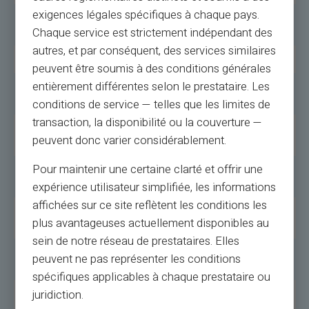
exigences légales spécifiques à chaque pays.
Acceptation
Utilisable partout où Mastercard® est
Chaque service est strictement indépendant des
Mondiale
accepté.
autres, et par conséquent, des services similaires
Simplicité
Rechargement direct et facile.
peuvent être soumis à des conditions générales
entièrement différentes selon le prestataire. Les
Sécurité
Protection optimale pour les achats en
Internet
ligne.
conditions de service — telles que les limites de
transaction, la disponibilité ou la couverture —
Offre Spéciale
Carte virtuelle offerte avec l'achat d'une
peuvent donc varier considérablement.
carte physique.
Pour maintenir une certaine clarté et offrir une
Complet
Carte, RIB, services tout-en-un, sans
engagement.
expérience utilisateur simplifiée, les informations
affichées sur ce site reflètent les conditions les
Services
Trading, prêts, économies, assurance.
plus avantageuses actuellement disponibles au
Additionnels
sein de notre réseau de prestataires. Elles
Flexibilité
Rechargement via divers moyens, dont
peuvent ne pas représenter les conditions
espèces et virement.
spécifiques applicables à chaque prestataire ou
Sécurité et
Achats sécurisés en ligne, gestion en cas de
juridiction.
Assistance
perte, service client réel.