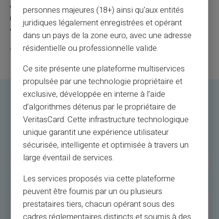
cryptogramme visuel (CVV). Vous pouvez désormais
personnes majeures (18+) ainsi qu'aux entités
utiliser votre
carte prépayée virtuelle
pour effectuer
juridiques légalement enregistrées et opérant
vos
transactions en ligne.
dans un pays de la zone euro, avec une adresse
résidentielle ou professionnelle valide.
*sous réserve de validation de votre identification digitale
Ce site présente une plateforme multiservices
propulsée par une technologie propriétaire et
exclusive, développée en interne à l’aide
d’algorithmes détenus par le propriétaire de
Avantages de la Carte Prépayée
VeritasCard. Cette infrastructure technologique
Virtuelle VERITAS Mastercard®
unique garantit une expérience utilisateur
sécurisée, intelligente et optimisée à travers un
large éventail de services.
Avantages
Description
Les services proposés via cette plateforme
Rapidité
Obtention instantanée, sans frais mensuels.
peuvent être fournis par un ou plusieurs
Confidentialité
Seul l'utilisateur a accès à l'historique des
prestataires tiers, chacun opérant sous des
transactions.
cadres réglementaires distincts et soumis à des