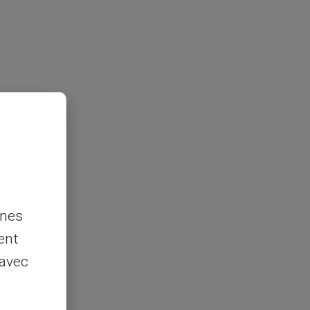
nnes
ent
 avec