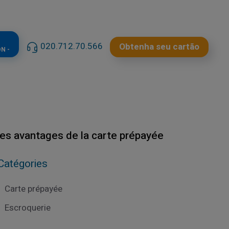
020.712.70.566
Obtenha seu cartão
N -
 les avantages de la carte prépayée
Catégories
Carte prépayée
Escroquerie