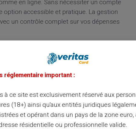
omme en ligne. Sans nécessiter un compte
e option accessible et pratique. La gestion
 avec un contrôle complet sur vos dépenses
nances personnelles
s dépenses : fournitures scolaires,
s réglementaire important :
r éviter le débordement financier, utilisez
ns sont enregistrées et vérifiables via une
ès à ce site est exclusivement réservé aux perso
iller facilement le passage de chaque euro
res (18+) ainsi qu'aux entités juridiques légalem
.
istrées et opérant dans un pays de la zone euro,
resse résidentielle ou professionnelle valide.
rée : Prévoyez pour