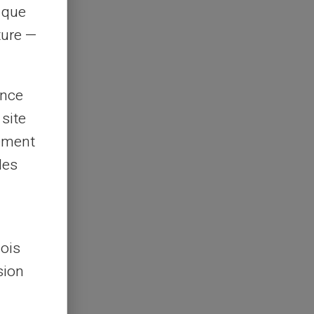
s que
rture —
ence
 site
lement
les
lois
sion