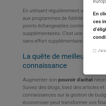
europ
En utilisant régulièrement votre
carte
En cli
aux programmes de fidélité. Ces dernie
ces i
points échangeables contre des produ
d’éli
supplémentaires. C'est une façon stra
condi
sans effort supplémentaire.
J’ai 
La quête de meilleures fin
connaissance
Augmenter son
pouvoir d'achat
néces
Suivez des blogs, lisez des articles e
connaissances sur la gestion de budge
économiser peut transformer vos finan