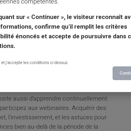
éennes compétentes.
 prépayée,
participez automatiquement
quant sur « Continuer », le visiteur reconnaît av
rs peuvent offrir des retours d'argent, des
nformations, confirme qu’il remplit les critères
its ou services, ou des remises
gibilité énoncés et accepte de poursuivre dans 
tégique d'étendre vos capacités financières
tions.
lu et j’accepte les conditions ci-dessus.
ances : éducation et
Conti
site aussi d'apprendre continuellement.
t participez aux webinaires. Acquérir des
t, l'investissement, et les astuces pour
ces bien au-delà de la période de la