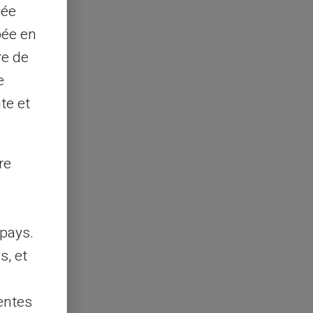
sée
pée en
re de
e
te et
re
pays.
s, et
entes