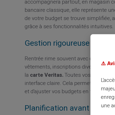
accompagnera partout, en magasin c
bancaire classique, elle représente un
de votre budget se trouve simplifiée,
grâce à ses fonctionnalités intuitives.
Gestion rigoureuse des fi
Rentrée rime souvent avec de nouvelle
⚠️ Avi
vêtements, inscriptions diverses... Pou
la
carte Veritas.
Toutes vos transactio
L'acc
interface claire. Cela permet de surve
majeu
et d'ajuster vos budgets en temps réel
enreg
une ad
Planification avant la rent