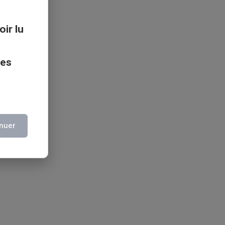
oir lu
ces
nuer