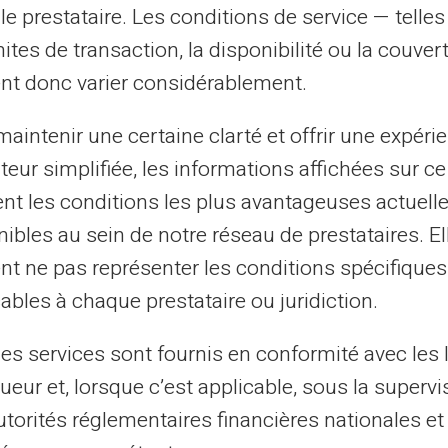
te de votre situation financière. Recevez
le prestataire. Les conditions de service — telle
des dernières transactions et du solde
mites de transaction, la disponibilité ou la couve
eiller financier dans votre poche.
nt donc varier considérablement.
 internationale sans souci
aintenir une certaine clarté et offrir une expéri
ateur simplifiée, les informations affichées sur ce
d, bénéficiez de la liberté d'acheter ou de
tent les conditions les plus avantageuses actuel
 le monde. Ceci est particulièrement utile
ibles au sein de notre réseau de prestataires. El
z un voyage à l'étranger. Les virements
nt ne pas représenter les conditions spécifiques
s transactions sans tracas liées aux taux de
ables à chaque prestataire ou juridiction.
les services sont fournis en conformité avec les 
ueur et, lorsque c’est applicable, sous la supervi
élité : Amplifiez vos
utorités réglementaires financières nationales et