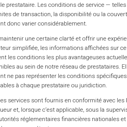
le prestataire. Les conditions de service — telle
mites de transaction, la disponibilité ou la couve
rte Veritas propose des fonctions
nt donc varier considérablement.
gestion de vos finances :
aintenir une certaine clarté et offrir une expéri
yer et recevoir de l'argent à l'échelle
ateur simplifiée, les informations affichées sur ce
tent les conditions les plus avantageuses actuel
ion contre la fraude et les vols de
ibles au sein de notre réseau de prestataires. El
nt ne pas représenter les conditions spécifiques
éal pour ceux qui voyagent ou effectuent des
ables à chaque prestataire ou juridiction.
les services sont fournis en conformité avec les 
sur le gouvernement de vos finances
ueur et, lorsque c’est applicable, sous la supervi
trésorerie d'une petite entreprise, la carte
utorités réglementaires financières nationales et