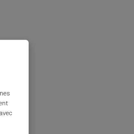
nnes
ent
 avec