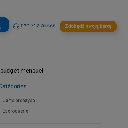
020.712.70.566
Zdobądź swoją kartę
 -
e budget mensuel
Catégories
Carte prépayée
Escroquerie