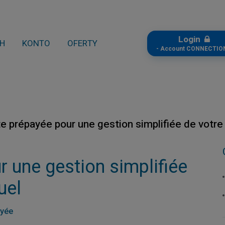
Login
CH
KONTO
OFERTY
- Account CONNECTION
te prépayée pour une gestion simplifiée de votr
r une gestion simplifiée
uel
ayée