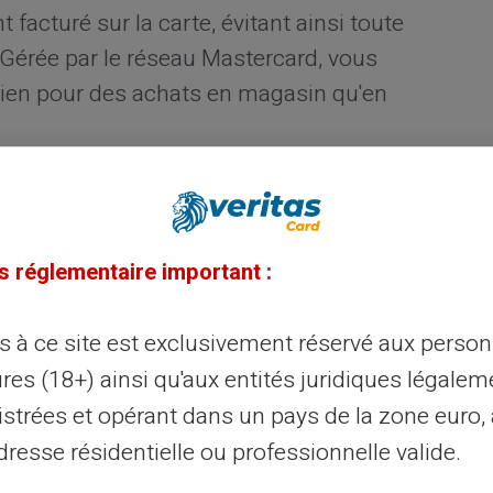
facturé sur la carte, évitant ainsi toute
. Gérée par le réseau Mastercard, vous
 bien pour des achats en magasin qu'en
udget grâce à une carte
s réglementaire important :
udget, il est utile de dresser un plan
ès à ce site est exclusivement réservé aux perso
é ses limites de dépense sans s'en rendre
res (18+) ainsi qu'aux entités juridiques légalem
que est significativement réduit. Vous avez
onible, permettant plus facilement le suivi
istrées et opérant dans un pays de la zone euro,
'achat.
resse résidentielle ou professionnelle valide.