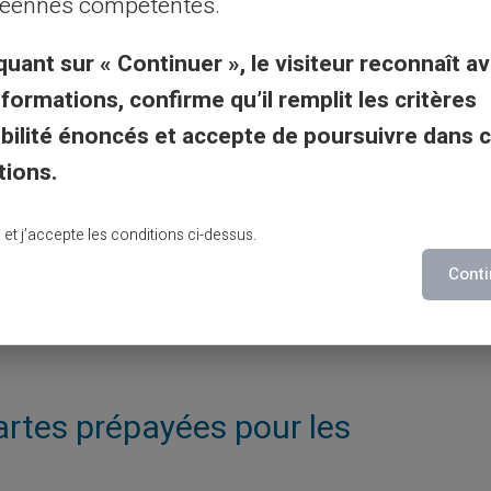
isations quotidiennes.
éennes compétentes.
quant sur « Continuer », le visiteur reconnaît av
ion de budget via une carte
nformations, confirme qu’il remplit les critères
gibilité énoncés et accepte de poursuivre dans 
tions.
onnelle qui gagne un salaire net de 2 300
 postes fixes de dépense (loyer, énergie,
lu et j’accepte les conditions ci-dessus.
tant raisonnable restant pour la nourriture,
Conti
e de charger 600 € mensuellement sur sa
spécifiquement allouée pour réguler ses
artes prépayées pour les