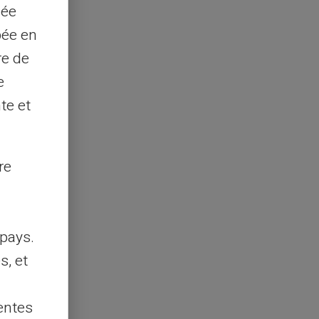
sée
pée en
re de
e
te et
re
pays.
s, et
entes