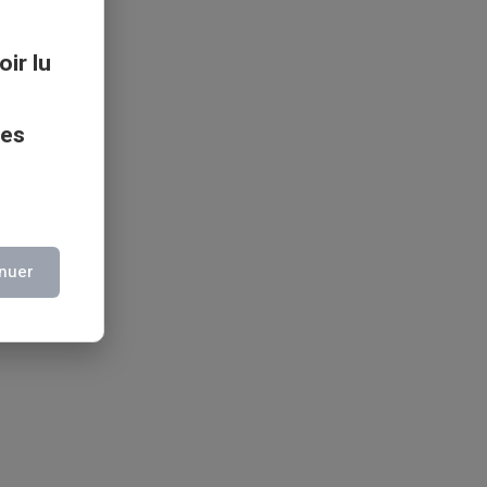
oir lu
ces
nuer