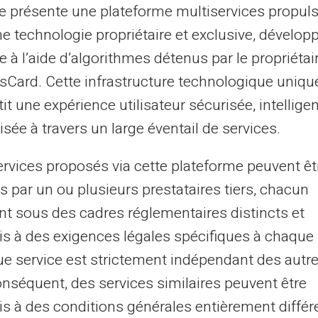
te présente une plateforme multiservices propul
omment la carte prépayée
ne technologie propriétaire et exclusive, dévelop
e à l’aide d’algorithmes détenus par le propriétai
asCard. Cette infrastructure technologique uniqu
atiquement à penser chaque dépense. Avant
it une expérience utilisateur sécurisée, intelligen
vos prochaines dépenses. Cette étape vous
sée à travers un large éventail de services.
re les dépenses impulsives qui peuvent
ervices proposés via cette plateforme peuvent êt
s par un ou plusieurs prestataires tiers, chacun
tions : chaque opération est tracée.
nt sous des cadres réglementaires distincts et
un risque de découverte bancaire.
s à des exigences légales spécifiques à chaque 
z vos charges sur une base périodique.
e service est strictement indépendant des autre
onséquent, des services similaires peuvent être
lles favorisant une meilleure
s à des conditions générales entièrement différ