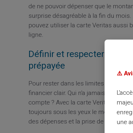
de ne pouvoir dépenser que le montant 
surprise désagréable à la fin du mois
pouvez utiliser la carte Veritas aussi
ligne.
Définir et respecter son b
prépayée
⚠️ Avi
Pour rester dans les limites de votre b
L'acc
financier clair. Qui n'a jamais dépass
majeu
compte ? Avec la carte Veritas, ce ris
toujours sous les yeux le montant disp
enreg
des dépenses et la prise de décision d
une ad