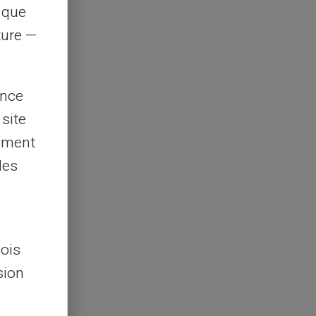
s que
rture —
ence
 site
lement
les
lois
sion