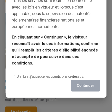
Tous les services sont fournis en conformité
avec les lois en vigueur et, lorsque c’est
applicable, sous la supervision des autorités
réglementaires financières nationales et
européennes compétentes.
En cliquant sur « Continuer », le visiteur
reconnaît avoir lu ces informations, confirme
qu’il remplit les critères d’éligibilité énoncés
et accepte de poursuivre dans ces
conditions.
27/07/2026
Veritas
Carte prépayée
J’ai lu et j’accepte les conditions ci-dessus.
Utilisation responsable du paiement mobile avec
Continuer
la carte Veritas
Le paiement mobile s'est imposé dans les habitudes quotidiennes,
mais il appelle des réflexes pour é...
Lire la suite