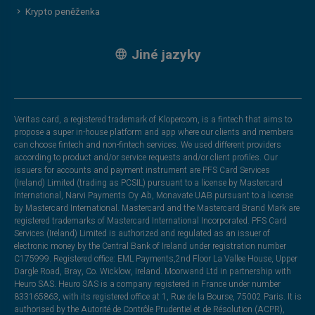
Krypto peněženka
Jiné jazyky
Veritas card, a registered trademark of Klopercom, is a fintech that aims to
propose a super in-house platform and app where our clients and members
can choose fintech and non-fintech services. We used different providers
according to product and/or service requests and/or client profiles. Our
issuers for accounts and payment instrument are PFS Card Services
(Ireland) Limited (trading as PCSIL) pursuant to a license by Mastercard
International, Narvi Payments Oy Ab, Monavate UAB pursuant to a license
by Mastercard International. Mastercard and the Mastercard Brand Mark are
registered trademarks of Mastercard International Incorporated. PFS Card
Services (Ireland) Limited is authorized and regulated as an issuer of
electronic money by the Central Bank of Ireland under registration number
C175999. Registered office: EML Payments,2nd Floor La Vallee House, Upper
Dargle Road, Bray, Co. Wicklow, Ireland. Moorwand Ltd in partnership with
Heuro SAS. Heuro SAS is a company registered in France under number
833165863, with its registered office at 1, Rue de la Bourse, 75002 Paris. It is
authorised by the Autorité de Contrôle Prudentiel et de Résolution (ACPR),