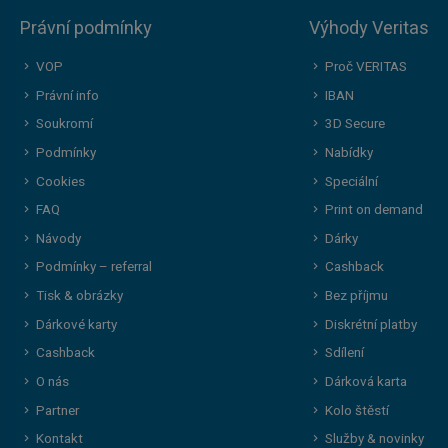
Právní podmínky
Výhody Veritas
VOP
Proč VERITAS
Právní info
IBAN
Soukromí
3D Secure
Podmínky
Nabídky
Cookies
Speciální
FAQ
Print on demand
Návody
Dárky
Podmínky – referral
Cashback
Tisk & obrázky
Bez příjmu
Dárkové karty
Diskrétní platby
Cashback
Sdílení
O nás
Dárková karta
Partner
Kolo štěstí
Kontakt
Služby & novinky