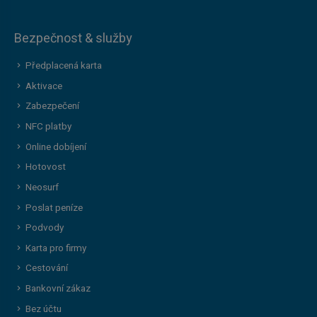
Bezpečnost & služby
Předplacená karta
Aktivace
Zabezpečení
NFC platby
Online dobíjení
Hotovost
Neosurf
Poslat peníze
Podvody
Karta pro firmy
Cestování
Bankovní zákaz
Bez účtu