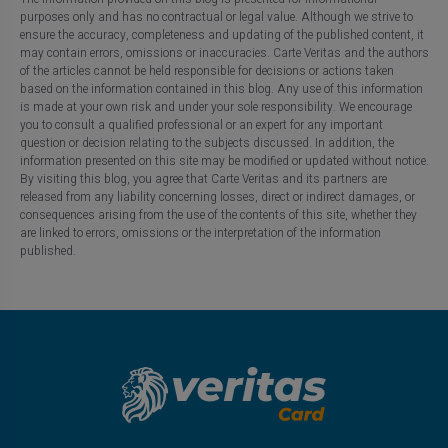
purposes only and has no contractual or legal value. Although we strive to
ensure the accuracy, completeness and updating of the published content, it
may contain errors, omissions or inaccuracies. Carte Veritas and the authors
of the articles cannot be held responsible for decisions or actions taken
based on the information contained in this blog. Any use of this information
is made at your own risk and under your sole responsibility. We encourage
you to consult a qualified professional or an expert for any important
question or decision relating to the subjects discussed. In addition, the
information presented on this site may be modified or updated without notice.
By visiting this blog, you agree that Carte Veritas and its partners are
released from any liability concerning losses, direct or indirect damages, or
consequences arising from the use of the contents of this site, whether they
are linked to errors, omissions or the interpretation of the information
published.