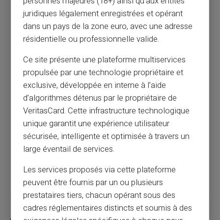
personnes majeures (18+) ainsi qu'aux entités
juridiques légalement enregistrées et opérant
dans un pays de la zone euro, avec une adresse
La carte prépayée : un outil efficace pour
résidentielle ou professionnelle valide.
gérer les dépenses familiales
Ce site présente une plateforme multiservices
Article précédent
propulsée par une technologie propriétaire et
exclusive, développée en interne à l’aide
d’algorithmes détenus par le propriétaire de
La carte prépayée pour sécuriser les
VeritasCard. Cette infrastructure technologique
transactions : une solution innovante sans
unique garantit une expérience utilisateur
compte bancaire
sécurisée, intelligente et optimisée à travers un
large éventail de services.
Article suivant
Les services proposés via cette plateforme
peuvent être fournis par un ou plusieurs
prestataires tiers, chacun opérant sous des
cadres réglementaires distincts et soumis à des
Articles similaires