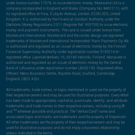
under licence number 17478, to issue electronic money. Moorwand Ltd is a
company incorporated in England and Wales (Company No. 8491211), with
its registered office at Fora, 3 Lloyds Avenue, London, EC3N 3DS, United
Kingdom. It is authorised by the Financial Conduct Authority under the
Electronic Money Regulations 2011 (Register Ref: 900709) to issue electronic
money and payment instruments. The card is issued under licence from
Mastercard International. Mastercard and the circles design are registered
trademarks of Mastercard International Incorporated. Narvi Payments Oy Ab
is authorized and regulated as an issuer of electronic money by the Finnish
Financial Supervisory Authority under registration number 3190214-6—
registered office: Lapinlahdenkatu 16, 00180 Helsinki, Finland. Monavate is
authorized and regulated as an issuer of electronic money by the Central
Bank of Lithuania under registration number LB002139. Registered office:
Officers' Mess Business Centre, Royston Road, Duxford, Cambridge,
England, CB22 4QH.
All trademarks, trade names, or logos mentioned or used are the property of
their respective owners and may be used for illustrative purposes. Every effort
has been made to appropriately capitalize, punctuate, identify, and attribute
trademarks and trade names to their respective owners, including using ®
and ™ wherever possible and practical. The “VeritasCard” name and
associated logos and marks are trademarks and the property of Klopercom.
All other trademarks are the property of their respective owners and may be
used for illustrative purposes and do not imply a business relationship
unless indicated in the terms.