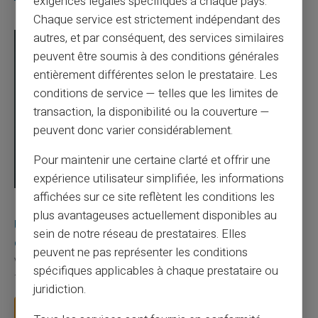
exigences légales spécifiques à chaque pays.
Chaque service est strictement indépendant des
autres, et par conséquent, des services similaires
peuvent être soumis à des conditions générales
entièrement différentes selon le prestataire. Les
conditions de service — telles que les limites de
transaction, la disponibilité ou la couverture —
peuvent donc varier considérablement.
Pour maintenir une certaine clarté et offrir une
expérience utilisateur simplifiée, les informations
affichées sur ce site reflètent les conditions les
03/08/2026
Veritas
Carte prépayée
plus avantageuses actuellement disponibles au
Une carte bancaire gratuite sans compte, ça
sein de notre réseau de prestataires. Elles
existe ?
peuvent ne pas représenter les conditions
Vous avez tapé cette recherche parce que votre banque vous
spécifiques applicables à chaque prestataire ou
facture 50 € par an pour une carte que vo...
juridiction.
Lire la suite