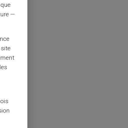
s que
rture —
ence
 site
lement
les
lois
sion