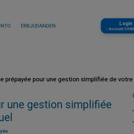
Logi
ONTO
ERBJUDANDEN
- Account CON
te prépayée pour une gestion simplifiée de votr
r une gestion simplifiée
uel
ayée