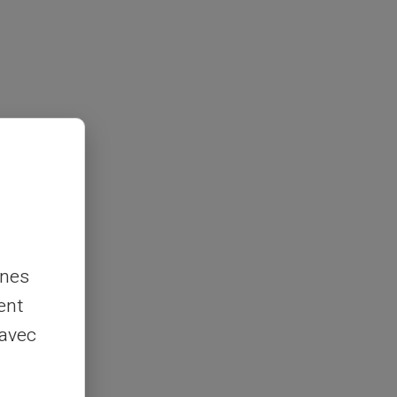
nnes
ent
 avec