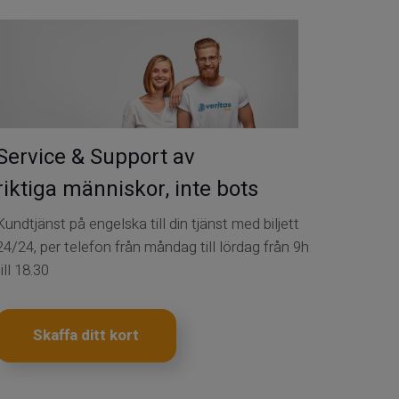
Service & Support av
riktiga människor, inte bots
Kundtjänst på engelska till din tjänst med biljett
24/24, per telefon från måndag till lördag från 9h
till 18.30
Skaffa ditt kort