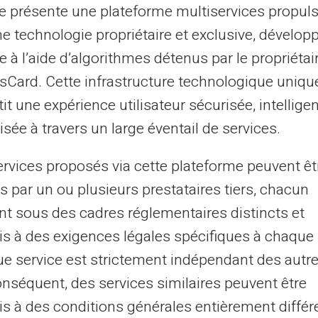
te présente une plateforme multiservices propul
omment la carte prépayée
ne technologie propriétaire et exclusive, dévelop
e à l’aide d’algorithmes détenus par le propriétai
asCard. Cette infrastructure technologique uniqu
atiquement à penser chaque dépense. Avant
it une expérience utilisateur sécurisée, intelligen
vos prochaines dépenses. Cette étape vous
sée à travers un large éventail de services.
re les dépenses impulsives qui peuvent
ervices proposés via cette plateforme peuvent êt
s par un ou plusieurs prestataires tiers, chacun
nt sous des cadres réglementaires distincts et
tions : chaque opération est tracée.
s à des exigences légales spécifiques à chaque 
un risque de découverte bancaire.
e service est strictement indépendant des autre
z vos charges sur une base périodique.
onséquent, des services similaires peuvent être
lles favorisant une meilleure
s à des conditions générales entièrement différ