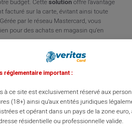
otre budget. Cette
solution
offre l'avantage
facturé sur la carte, évitant ainsi toute
. Gérée par le réseau Mastercard, vous
 bien pour des achats en magasin qu'en
udget grâce à une carte
s réglementaire important :
udget, il est utile de dresser un plan
ès à ce site est exclusivement réservé aux perso
é ses limites de dépense sans s'en rendre
res (18+) ainsi qu'aux entités juridiques légalem
que est significativement réduit. Vous avez
istrées et opérant dans un pays de la zone euro,
onible, permettant plus facilement le suivi
resse résidentielle ou professionnelle valide.
'achat.