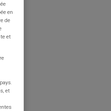
sée
pée en
re de
e
te et
re
pays.
s, et
entes