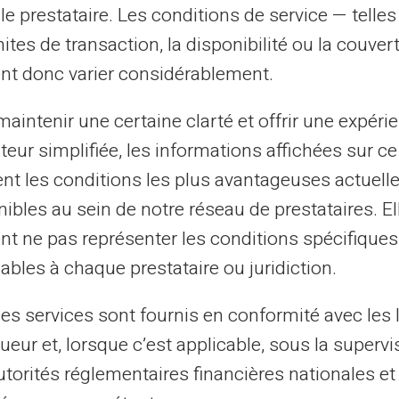
le prestataire. Les conditions de service — telle
mites de transaction, la disponibilité ou la couve
rte Veritas propose des fonctions
nt donc varier considérablement.
gestion de vos finances :
aintenir une certaine clarté et offrir une expéri
ateur simplifiée, les informations affichées sur ce
yer et recevoir de l'argent à l'échelle
tent les conditions les plus avantageuses actuel
ibles au sein de notre réseau de prestataires. El
ion contre la fraude et les vols de
nt ne pas représenter les conditions spécifiques
ables à chaque prestataire ou juridiction.
éal pour ceux qui voyagent ou effectuent des
les services sont fournis en conformité avec les 
ueur et, lorsque c’est applicable, sous la supervi
sur le gouvernement de vos finances
utorités réglementaires financières nationales et
trésorerie d'une petite entreprise, la carte