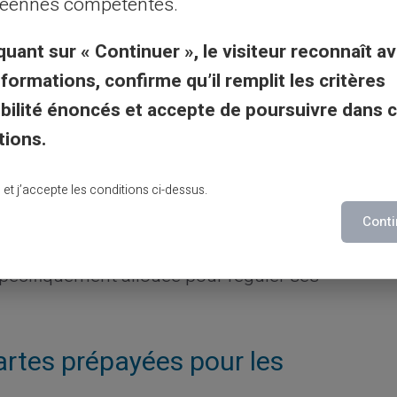
éennes compétentes.
isations quotidiennes.
quant sur « Continuer », le visiteur reconnaît av
ion de budget via une carte
nformations, confirme qu’il remplit les critères
gibilité énoncés et accepte de poursuivre dans 
tions.
onnelle qui gagne un salaire net de 2 300
 postes fixes de dépense (loyer, énergie,
lu et j’accepte les conditions ci-dessus.
tant raisonnable restant pour la nourriture,
Conti
e de charger 600 € mensuellement sur sa
spécifiquement allouée pour réguler ses
artes prépayées pour les