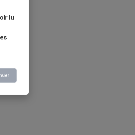
oir lu
ces
nuer