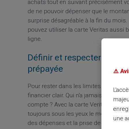
achats tout en suivant précisément v
de ne pouvoir dépenser que le montant 
surprise désagréable à la fin du mois
pouvez utiliser la carte Veritas aussi
ligne.
Définir et respecter son b
prépayée
⚠️ Avi
Pour rester dans les limites de votre b
L'acc
financier clair. Qui n'a jamais dépass
majeu
compte ? Avec la carte Veritas, ce ris
enreg
toujours sous les yeux le montant disp
une ad
des dépenses et la prise de décision d