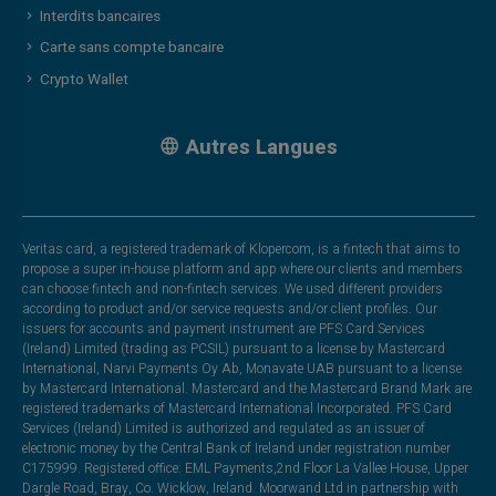
Interdits bancaires
Carte sans compte bancaire
Crypto Wallet
Autres Langues
Veritas card, a registered trademark of Klopercom, is a fintech that aims to
propose a super in-house platform and app where our clients and members
can choose fintech and non-fintech services. We used different providers
according to product and/or service requests and/or client profiles. Our
issuers for accounts and payment instrument are PFS Card Services
(Ireland) Limited (trading as PCSIL) pursuant to a license by Mastercard
International, Narvi Payments Oy Ab, Monavate UAB pursuant to a license
by Mastercard International. Mastercard and the Mastercard Brand Mark are
registered trademarks of Mastercard International Incorporated. PFS Card
Services (Ireland) Limited is authorized and regulated as an issuer of
electronic money by the Central Bank of Ireland under registration number
C175999. Registered office: EML Payments,2nd Floor La Vallee House, Upper
Dargle Road, Bray, Co. Wicklow, Ireland. Moorwand Ltd in partnership with