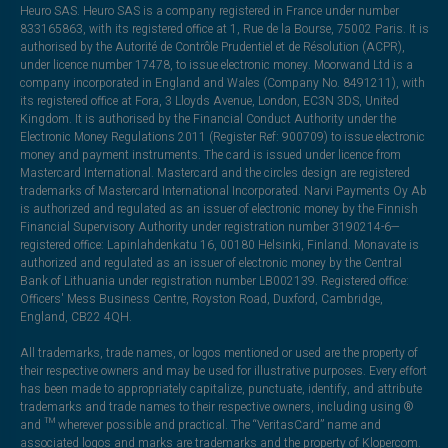
Heuro SAS. Heuro SAS is a company registered in France under number
833165863, with its registered office at 1, Rue de la Bourse, 75002 Paris. It is
authorised by the Autorité de Contrôle Prudentiel et de Résolution (ACPR),
under licence number 17478, to issue electronic money. Moorwand Ltd is a
company incorporated in England and Wales (Company No. 8491211), with
its registered office at Fora, 3 Lloyds Avenue, London, EC3N 3DS, United
Kingdom. It is authorised by the Financial Conduct Authority under the
Electronic Money Regulations 2011 (Register Ref: 900709) to issue electronic
money and payment instruments. The card is issued under licence from
Mastercard International. Mastercard and the circles design are registered
trademarks of Mastercard International Incorporated. Narvi Payments Oy Ab
is authorized and regulated as an issuer of electronic money by the Finnish
Financial Supervisory Authority under registration number 3190214-6—
registered office: Lapinlahdenkatu 16, 00180 Helsinki, Finland. Monavate is
authorized and regulated as an issuer of electronic money by the Central
Bank of Lithuania under registration number LB002139. Registered office:
Officers' Mess Business Centre, Royston Road, Duxford, Cambridge,
England, CB22 4QH.
All trademarks, trade names, or logos mentioned or used are the property of
their respective owners and may be used for illustrative purposes. Every effort
has been made to appropriately capitalize, punctuate, identify, and attribute
trademarks and trade names to their respective owners, including using ®
and ™ wherever possible and practical. The “VeritasCard” name and
associated logos and marks are trademarks and the property of Klopercom.