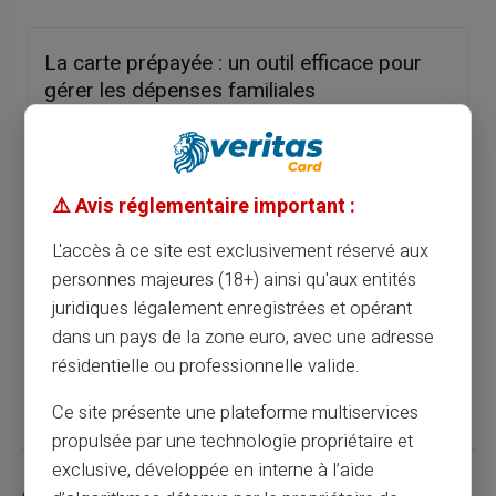
La carte prépayée : un outil efficace pour
gérer les dépenses familiales
Article précédent
⚠️ Avis réglementaire important :
La carte prépayée pour sécuriser les
L'accès à ce site est exclusivement réservé aux
transactions : une solution innovante sans
personnes majeures (18+) ainsi qu'aux entités
compte bancaire
juridiques légalement enregistrées et opérant
dans un pays de la zone euro, avec une adresse
résidentielle ou professionnelle valide.
Article suivant
Ce site présente une plateforme multiservices
propulsée par une technologie propriétaire et
exclusive, développée en interne à l’aide
Articles similaires