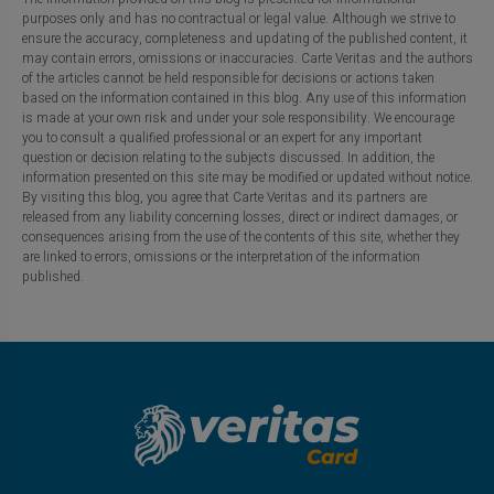
purposes only and has no contractual or legal value. Although we strive to
ensure the accuracy, completeness and updating of the published content, it
may contain errors, omissions or inaccuracies. Carte Veritas and the authors
of the articles cannot be held responsible for decisions or actions taken
based on the information contained in this blog. Any use of this information
is made at your own risk and under your sole responsibility. We encourage
you to consult a qualified professional or an expert for any important
question or decision relating to the subjects discussed. In addition, the
information presented on this site may be modified or updated without notice.
By visiting this blog, you agree that Carte Veritas and its partners are
released from any liability concerning losses, direct or indirect damages, or
consequences arising from the use of the contents of this site, whether they
are linked to errors, omissions or the interpretation of the information
published.