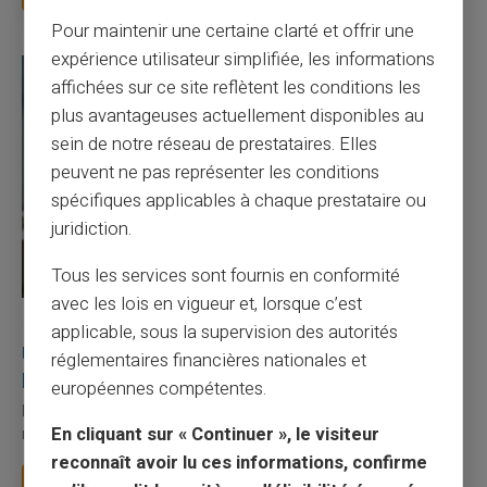
Pour maintenir une certaine clarté et offrir une
expérience utilisateur simplifiée, les informations
affichées sur ce site reflètent les conditions les
plus avantageuses actuellement disponibles au
sein de notre réseau de prestataires. Elles
peuvent ne pas représenter les conditions
spécifiques applicables à chaque prestataire ou
juridiction.
Tous les services sont fournis en conformité
avec les lois en vigueur et, lorsque c’est
27/07/2026
Veritas
Carte prépayée
applicable, sous la supervision des autorités
Utilisation responsable du paiement mobile avec
réglementaires financières nationales et
la carte Veritas
européennes compétentes.
Le paiement mobile s'est imposé dans les habitudes quotidiennes,
En cliquant sur « Continuer », le visiteur
mais il appelle des réflexes pour é...
reconnaît avoir lu ces informations, confirme
Lire la suite