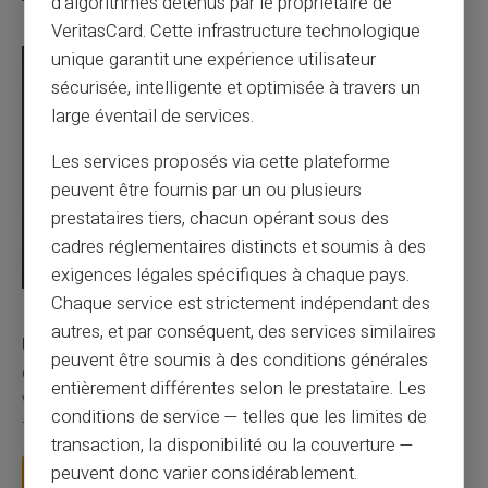
d’algorithmes détenus par le propriétaire de
VeritasCard. Cette infrastructure technologique
unique garantit une expérience utilisateur
sécurisée, intelligente et optimisée à travers un
large éventail de services.
Les services proposés via cette plateforme
peuvent être fournis par un ou plusieurs
prestataires tiers, chacun opérant sous des
cadres réglementaires distincts et soumis à des
exigences légales spécifiques à chaque pays.
Chaque service est strictement indépendant des
03/08/2026
Veritas
Carte prépayée
autres, et par conséquent, des services similaires
Une carte bancaire gratuite sans compte, ça
peuvent être soumis à des conditions générales
existe ?
entièrement différentes selon le prestataire. Les
Vous avez tapé cette recherche parce que votre banque vous
conditions de service — telles que les limites de
facture 50 € par an pour une carte que vo...
transaction, la disponibilité ou la couverture —
peuvent donc varier considérablement.
Lire la suite