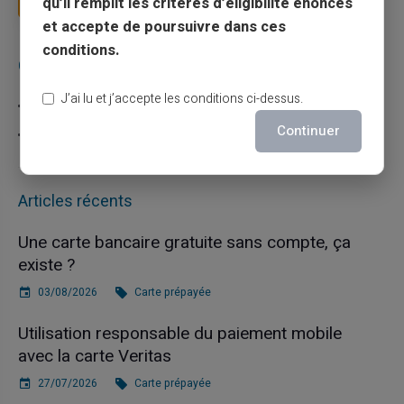
qu’il remplit les critères d’éligibilité énoncés
et accepte de poursuivre dans ces
conditions.
Catégories
J’ai lu et j’accepte les conditions ci-dessus.
Carte prépayée
Continuer
Escroquerie
Articles récents
Une carte bancaire gratuite sans compte, ça
existe ?
03/08/2026
Carte prépayée
Utilisation responsable du paiement mobile
avec la carte Veritas
27/07/2026
Carte prépayée